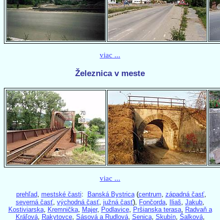
viac ...
Železnica v meste
viac ...
prehľad
,
mestské časti
:
Banská Bystrica
(
centrum
,
západná časť
,
severná časť
,
východná časť
,
južná časť
),
Fončorda
,
Iliaš
,
Jakub
,
Kostiviarska
,
Kremnička
,
Majer
,
Podlavice
,
Pršianska terasa
,
Radvaň a
Kráľová
,
Rakytovce
,
Sásová a Rudlová
,
Senica
,
Skubín
,
Šalková
,