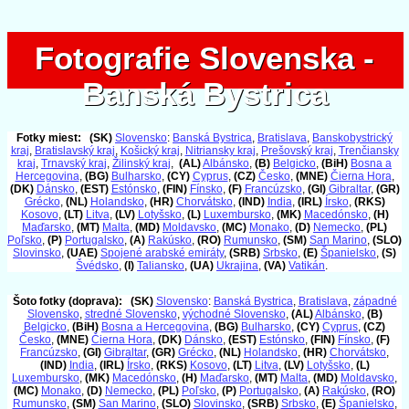
Fotografie Slovenska -
Fotografie Slovenska -
Banská Bystrica
Banská Bystrica
Fotky miest:
(SK)
Slovensko
:
Banská Bystrica
,
Bratislava
,
Banskobystrický
kraj
,
Bratislavský kraj
,
Košický kraj
,
Nitriansky kraj
,
Prešovský kraj
,
Trenčiansky
kraj
,
Trnavský kraj
,
Žilinský kraj
,
(AL)
Albánsko
,
(B)
Belgicko
,
(BiH)
Bosna a
Hercegovina
,
(BG)
Bulharsko
,
(CY)
Cyprus
,
(CZ)
Česko
,
(MNE)
Čierna Hora
,
(DK)
Dánsko
,
(EST)
Estónsko
,
(FIN)
Fínsko
,
(F)
Francúzsko
,
(GI)
Gibraltar
,
(GR)
Grécko
,
(NL)
Holandsko
,
(HR)
Chorvátsko
,
(IND)
India
,
(IRL)
Írsko
,
(RKS)
Kosovo
,
(LT)
Litva
,
(LV)
Lotyšsko
,
(L)
Luxembursko
,
(MK)
Macedónsko
,
(H)
Maďarsko
,
(MT)
Malta
,
(MD)
Moldavsko
,
(MC)
Monako
,
(D)
Nemecko
,
(PL)
Poľsko
,
(P)
Portugalsko
,
(A)
Rakúsko
,
(RO)
Rumunsko
,
(SM)
San Marino
,
(SLO)
Slovinsko
,
(UAE)
Spojené arabské emiráty
,
(SRB)
Srbsko
,
(E)
Španielsko
,
(S)
Švédsko
,
(I)
Taliansko
,
(UA)
Ukrajina
,
(VA)
Vatikán
.
Šoto fotky (doprava):
(SK)
Slovensko
:
Banská Bystrica
,
Bratislava
,
západné
Slovensko
,
stredné Slovensko
,
východné Slovensko
,
(AL)
Albánsko
,
(B)
Belgicko
,
(BiH)
Bosna a Hercegovina
,
(BG)
Bulharsko
,
(CY)
Cyprus
,
(CZ)
Česko
,
(MNE)
Čierna Hora
,
(DK)
Dánsko
,
(EST)
Estónsko
,
(FIN)
Fínsko
,
(F)
Francúzsko
,
(GI)
Gibraltar
,
(GR)
Grécko
,
(NL)
Holandsko
,
(HR)
Chorvátsko
,
(IND)
India
,
(IRL)
Írsko
,
(RKS)
Kosovo
,
(LT)
Litva
,
(LV)
Lotyšsko
,
(L)
Luxembursko
,
(MK)
Macedónsko
,
(H)
Maďarsko
,
(MT)
Malta
,
(MD)
Moldavsko
,
(MC)
Monako
,
(D)
Nemecko
,
(PL)
Poľsko
,
(P)
Portugalsko
,
(A)
Rakúsko
,
(RO)
Rumunsko
,
(SM)
San Marino
,
(SLO)
Slovinsko
,
(SRB)
Srbsko
,
(E)
Španielsko
,