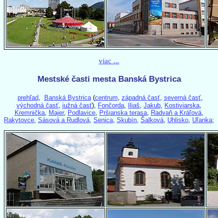
viac ...
Mestské časti mesta Banská Bystrica
prehľad
,
Banská Bystrica
(
centrum
,
západná časť
,
severná časť
,
východná časť
,
južná časť
),
Fončorda
,
Iliaš
,
Jakub
,
Kostiviarska
,
Kremnička
,
Majer
,
Podlavice
,
Pršianska terasa
,
Radvaň a Kráľová
,
Rakytovce
,
Sásová a Rudlová
,
Senica
,
Skubín
,
Šalková
,
Uhlisko
,
Uľanka
;