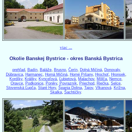
viac ...
Okolie Banskej Bystrice - okres Banská Bystrica
prehľad
,
Badín
,
Baláže
,
Brusno
,
Čerín
,
Dolná Mičiná
,
Donovaly
,
Dúbravica
,
Harmanec
,
Horná Mičiná
,
Horné Pršany
,
Hrochoť
,
Hronsek
,
Kordíky
,
Králiky
,
Kynceľová
,
Ľubietová
,
Malachov
,
Môlča
,
Nemce
,
Oravce
,
Podkonice
,
Poniky
,
Povrazník
,
Priechod
,
Riečka
,
Selce
,
Slovenská Ľupča
,
Staré Hory
,
Špania Dolina
,
Tajov
,
Vlkanová
.
Krížna
,
Skalka
,
Šachtičky
.