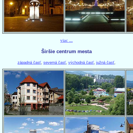
viac ...
Širšie centrum mesta
západná časť
,
severná časť
,
východná časť
,
južná časť
,