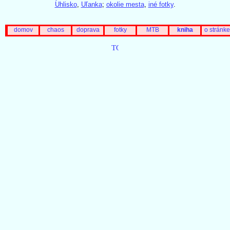
Uhlisko
,
Uľanka
;
okolie mesta
,
iné fotky
.
domov
chaos
doprava
fotky
MTB
kniha
o stránke