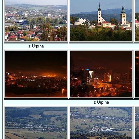
z Urpína
z Urpína