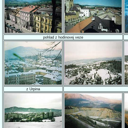
pohlad z hodinovej veze
z Urpina