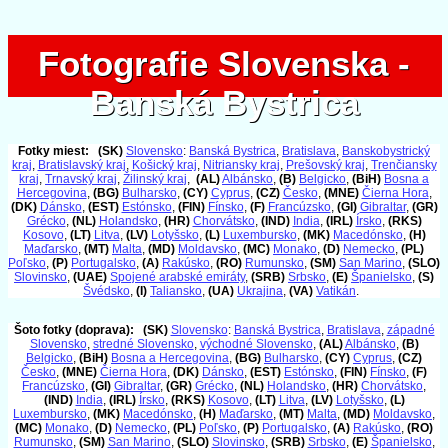
Fotografie Slovenska -
Fotografie Slovenska -
Banská Bystrica
Banská Bystrica
Fotky miest:
(SK)
Slovensko
:
Banská Bystrica
,
Bratislava
,
Banskobystrický
kraj
,
Bratislavský kraj
,
Košický kraj
,
Nitriansky kraj
,
Prešovský kraj
,
Trenčiansky
kraj
,
Trnavský kraj
,
Žilinský kraj
,
(AL)
Albánsko
,
(B)
Belgicko
,
(BiH)
Bosna a
Hercegovina
,
(BG)
Bulharsko
,
(CY)
Cyprus
,
(CZ)
Česko
,
(MNE)
Čierna Hora
,
(DK)
Dánsko
,
(EST)
Estónsko
,
(FIN)
Fínsko
,
(F)
Francúzsko
,
(GI)
Gibraltar
,
(GR)
Grécko
,
(NL)
Holandsko
,
(HR)
Chorvátsko
,
(IND)
India
,
(IRL)
Írsko
,
(RKS)
Kosovo
,
(LT)
Litva
,
(LV)
Lotyšsko
,
(L)
Luxembursko
,
(MK)
Macedónsko
,
(H)
Maďarsko
,
(MT)
Malta
,
(MD)
Moldavsko
,
(MC)
Monako
,
(D)
Nemecko
,
(PL)
Poľsko
,
(P)
Portugalsko
,
(A)
Rakúsko
,
(RO)
Rumunsko
,
(SM)
San Marino
,
(SLO)
Slovinsko
,
(UAE)
Spojené arabské emiráty
,
(SRB)
Srbsko
,
(E)
Španielsko
,
(S)
Švédsko
,
(I)
Taliansko
,
(UA)
Ukrajina
,
(VA)
Vatikán
.
Šoto fotky (doprava):
(SK)
Slovensko
:
Banská Bystrica
,
Bratislava
,
západné
Slovensko
,
stredné Slovensko
,
východné Slovensko
,
(AL)
Albánsko
,
(B)
Belgicko
,
(BiH)
Bosna a Hercegovina
,
(BG)
Bulharsko
,
(CY)
Cyprus
,
(CZ)
Česko
,
(MNE)
Čierna Hora
,
(DK)
Dánsko
,
(EST)
Estónsko
,
(FIN)
Fínsko
,
(F)
Francúzsko
,
(GI)
Gibraltar
,
(GR)
Grécko
,
(NL)
Holandsko
,
(HR)
Chorvátsko
,
(IND)
India
,
(IRL)
Írsko
,
(RKS)
Kosovo
,
(LT)
Litva
,
(LV)
Lotyšsko
,
(L)
Luxembursko
,
(MK)
Macedónsko
,
(H)
Maďarsko
,
(MT)
Malta
,
(MD)
Moldavsko
,
(MC)
Monako
,
(D)
Nemecko
,
(PL)
Poľsko
,
(P)
Portugalsko
,
(A)
Rakúsko
,
(RO)
Rumunsko
,
(SM)
San Marino
,
(SLO)
Slovinsko
,
(SRB)
Srbsko
,
(E)
Španielsko
,