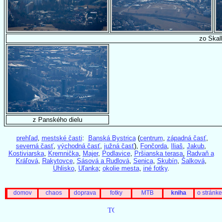
zo Skal
z Panského dielu
prehľad
,
mestské časti
:
Banská Bystrica
(
centrum
,
západná časť
,
severná časť
,
východná časť
,
južná časť
),
Fončorda
,
Iliaš
,
Jakub
,
Kostiviarska
,
Kremnička
,
Majer
,
Podlavice
,
Pršianska terasa
,
Radvaň a
Kráľová
,
Rakytovce
,
Sásová a Rudlová
,
Senica
,
Skubín
,
Šalková
,
Uhlisko
,
Uľanka
;
okolie mesta
,
iné fotky
.
domov
chaos
doprava
fotky
MTB
kniha
o stránke