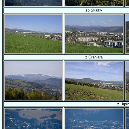
zo Skalky
z Graniara
z Urpí