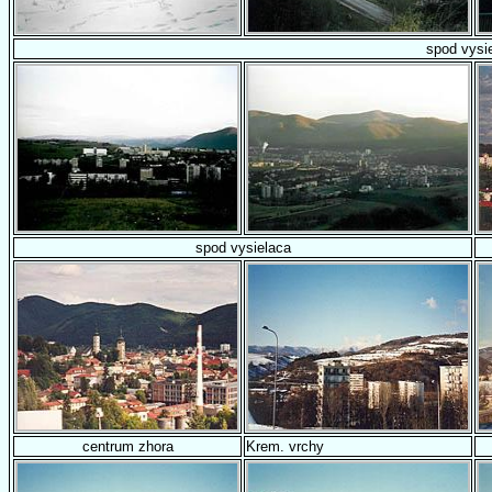
spod vysi
spod vysielaca
centrum zhora
Krem. vrchy