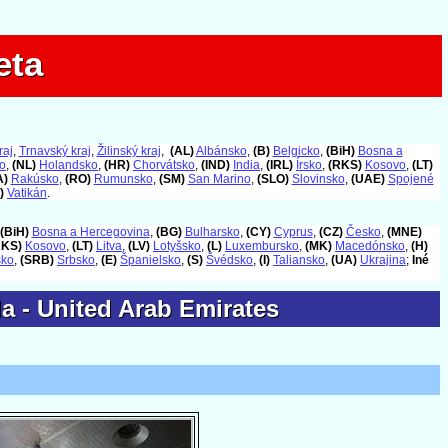
eta
eta
raj
,
Trnavský kraj
,
Žilinský kraj
,
(AL)
Albánsko
,
(B)
Belgicko
,
(BiH)
Bosna a
o
,
(NL)
Holandsko
,
(HR)
Chorvátsko
,
(IND)
India
,
(IRL)
Írsko
,
(RKS)
Kosovo
,
(LT)
A)
Rakúsko
,
(RO)
Rumunsko
,
(SM)
San Marino
,
(SLO)
Slovinsko
,
(UAE)
Spojené
)
Vatikán
.
(BiH)
Bosna a Hercegovina
,
(BG)
Bulharsko
,
(CY)
Cyprus
,
(CZ)
Česko
,
(MNE)
RKS)
Kosovo
,
(LT)
Litva
,
(LV)
Lotyšsko
,
(L)
Luxembursko
,
(MK)
Macedónsko
,
(H)
sko
,
(SRB)
Srbsko
,
(E)
Španielsko
,
(S)
Švédsko
,
(I)
Taliansko
,
(UA)
Ukrajina
;
Iné
da - United Arab Emirates
da - United Arab Emirates