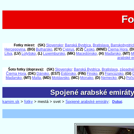
Fo
Fo
Fotky miest:
(SK)
Slovensko
:
Banská Bystrica
,
Bratislava
,
Banskobystrick
Hercegovina
,
(BG)
Bulharsko
,
(CY)
Cyprus
,
(CZ)
Česko
,
(MNE)
Čierna Hora
,
(D
Litva
,
(LV)
Lotyšsko
,
(L)
Luxembursko
,
(MK)
Macedónsko
,
(H)
Maďarsko
,
(MT)
M
arabské e
Šoto fotky (doprava):
(SK)
Slovensko
:
Banská Bystrica
,
Bratislava
,
západné
Čierna Hora
,
(DK)
Dánsko
,
(EST)
Estónsko
,
(FIN)
Fínsko
,
(F)
Francúzsko
,
(GI)
G
Maďarsko
,
(MT)
Malta
,
(MD)
Moldavsko
,
(MC)
Monako
,
(D)
Nemecko
,
(PL)
Poľs
Spojené arabské emiráty 
Spojené arabské emiráty 
kamim.sk
>
fotky
> mestá > svet >
Spojené arabské emiráty
:
Dubaj
.