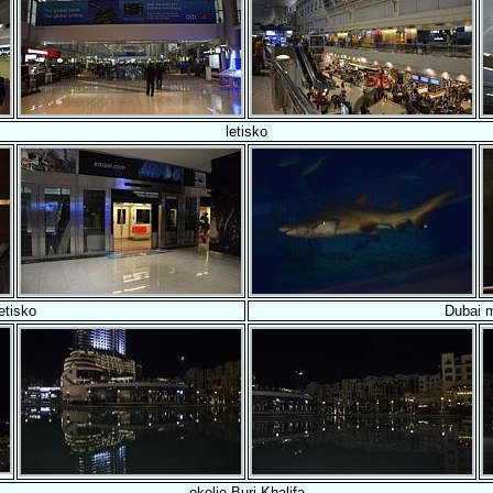
letisko
letisko
Dubai m
okolie Burj Khalifa