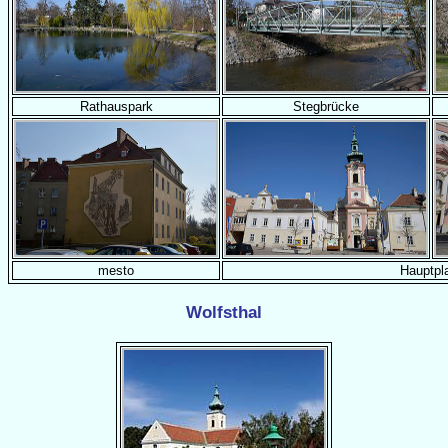
Rathauspark
Stegbrücke
mesto
Hauptpl
Wolfsthal