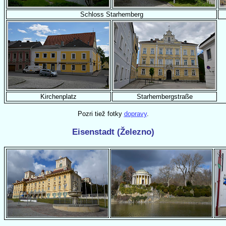
Schloss Starhemberg
Kirchenplatz
Starhembergstraße
Pozri tiež fotky
dopravy
.
Eisenstadt (Železno)