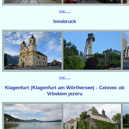
viac ...
Innsbruck
viac ...
Klagenfurt (Klagenfurt am Wörthersee) - Celovec ob
Vrbskem jezeru