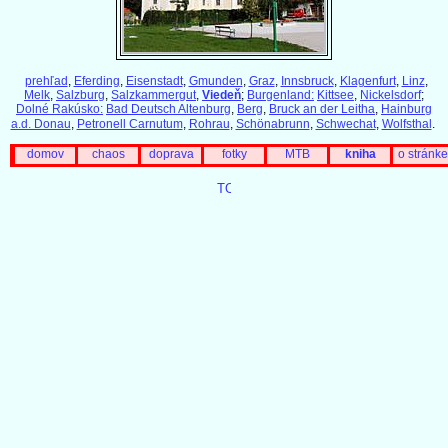
prehľad
,
Eferding
,
Eisenstadt
,
Gmunden
,
Graz
,
Innsbruck
,
Klagenfurt
,
Linz
,
Melk
,
Salzburg
,
Salzkammergut
,
Viedeň
;
Burgenland:
Kittsee
,
Nickelsdorf
;
Dolné Rakúsko:
Bad Deutsch Altenburg
,
Berg
,
Bruck an der Leitha
,
Hainburg
a.d. Donau
,
Petronell Carnutum
,
Rohrau
,
Schönabrunn
,
Schwechat
,
Wolfsthal
.
domov
chaos
doprava
fotky
MTB
kniha
o stránke