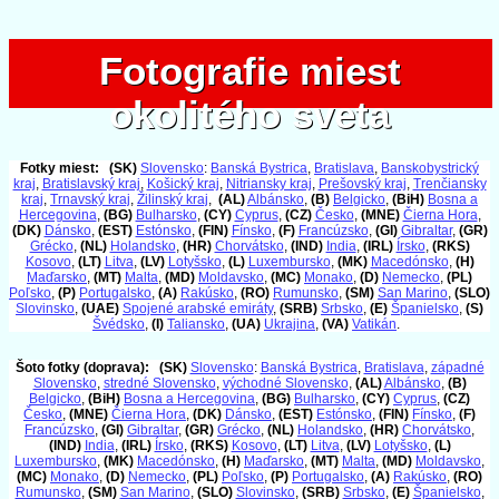
Fotografie miest
Fotografie miest
okolitého sveta
okolitého sveta
Fotky miest:
(SK)
Slovensko
:
Banská Bystrica
,
Bratislava
,
Banskobystrický
kraj
,
Bratislavský kraj
,
Košický kraj
,
Nitriansky kraj
,
Prešovský kraj
,
Trenčiansky
kraj
,
Trnavský kraj
,
Žilinský kraj
,
(AL)
Albánsko
,
(B)
Belgicko
,
(BiH)
Bosna a
Hercegovina
,
(BG)
Bulharsko
,
(CY)
Cyprus
,
(CZ)
Česko
,
(MNE)
Čierna Hora
,
(DK)
Dánsko
,
(EST)
Estónsko
,
(FIN)
Fínsko
,
(F)
Francúzsko
,
(GI)
Gibraltar
,
(GR)
Grécko
,
(NL)
Holandsko
,
(HR)
Chorvátsko
,
(IND)
India
,
(IRL)
Írsko
,
(RKS)
Kosovo
,
(LT)
Litva
,
(LV)
Lotyšsko
,
(L)
Luxembursko
,
(MK)
Macedónsko
,
(H)
Maďarsko
,
(MT)
Malta
,
(MD)
Moldavsko
,
(MC)
Monako
,
(D)
Nemecko
,
(PL)
Poľsko
,
(P)
Portugalsko
,
(A)
Rakúsko
,
(RO)
Rumunsko
,
(SM)
San Marino
,
(SLO)
Slovinsko
,
(UAE)
Spojené arabské emiráty
,
(SRB)
Srbsko
,
(E)
Španielsko
,
(S)
Švédsko
,
(I)
Taliansko
,
(UA)
Ukrajina
,
(VA)
Vatikán
.
Šoto fotky (doprava):
(SK)
Slovensko
:
Banská Bystrica
,
Bratislava
,
západné
Slovensko
,
stredné Slovensko
,
východné Slovensko
,
(AL)
Albánsko
,
(B)
Belgicko
,
(BiH)
Bosna a Hercegovina
,
(BG)
Bulharsko
,
(CY)
Cyprus
,
(CZ)
Česko
,
(MNE)
Čierna Hora
,
(DK)
Dánsko
,
(EST)
Estónsko
,
(FIN)
Fínsko
,
(F)
Francúzsko
,
(GI)
Gibraltar
,
(GR)
Grécko
,
(NL)
Holandsko
,
(HR)
Chorvátsko
,
(IND)
India
,
(IRL)
Írsko
,
(RKS)
Kosovo
,
(LT)
Litva
,
(LV)
Lotyšsko
,
(L)
Luxembursko
,
(MK)
Macedónsko
,
(H)
Maďarsko
,
(MT)
Malta
,
(MD)
Moldavsko
,
(MC)
Monako
,
(D)
Nemecko
,
(PL)
Poľsko
,
(P)
Portugalsko
,
(A)
Rakúsko
,
(RO)
Rumunsko
,
(SM)
San Marino
,
(SLO)
Slovinsko
,
(SRB)
Srbsko
,
(E)
Španielsko
,