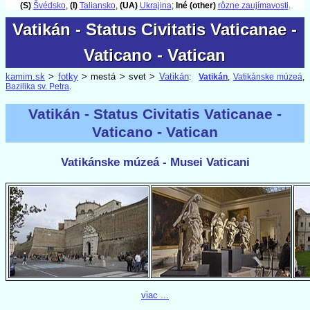
(S)
Švédsko
,
(I)
Taliansko
,
(UA)
Ukrajina
;
Iné (other)
rôzne zaujímavosti
.
Vatikán - Status Civitatis Vaticanae -
Vatikán - Status Civitatis Vaticanae -
Vaticano - Vatican
Vaticano - Vatican
kamim.sk
>
fotky
> mestá > svet >
Vatikán
:
Vatikán
,
Vatikánske múzeá
,
Bazilika sv. Petra
.
Vatikán - Status Civitatis Vaticanae -
Vaticano - Vatican
Vatikánske múzeá - Musei Vaticani
viac ...