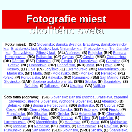
Fotografie miest
Fotografie miest
okolitého sveta
okolitého sveta
Fotky miest:
(SK)
Slovensko
:
Banská Bystrica
,
Bratislava
,
Banskobystrický
kraj
,
Bratislavský kraj
,
Košický kraj
,
Nitriansky kraj
,
Prešovský kraj
,
Trenčiansky
kraj
,
Trnavský kraj
,
Žilinský kraj
,
(AL)
Albánsko
,
(B)
Belgicko
,
(BiH)
Bosna a
Hercegovina
,
(BG)
Bulharsko
,
(CY)
Cyprus
,
(CZ)
Česko
,
(MNE)
Čierna Hora
,
(DK)
Dánsko
,
(EST)
Estónsko
,
(FIN)
Fínsko
,
(F)
Francúzsko
,
(GI)
Gibraltar
,
(GR)
Grécko
,
(NL)
Holandsko
,
(HR)
Chorvátsko
,
(IND)
India
,
(IRL)
Írsko
,
(RKS)
Kosovo
,
(LT)
Litva
,
(LV)
Lotyšsko
,
(L)
Luxembursko
,
(MK)
Macedónsko
,
(H)
Maďarsko
,
(MT)
Malta
,
(MD)
Moldavsko
,
(MC)
Monako
,
(D)
Nemecko
,
(PL)
Poľsko
,
(P)
Portugalsko
,
(A)
Rakúsko
,
(RO)
Rumunsko
,
(SM)
San Marino
,
(SLO)
Slovinsko
,
(UAE)
Spojené arabské emiráty
,
(SRB)
Srbsko
,
(E)
Španielsko
,
(S)
Švédsko
,
(I)
Taliansko
,
(UA)
Ukrajina
,
(VA)
Vatikán
.
Šoto fotky (doprava):
(SK)
Slovensko
:
Banská Bystrica
,
Bratislava
,
západné
Slovensko
,
stredné Slovensko
,
východné Slovensko
,
(AL)
Albánsko
,
(B)
Belgicko
,
(BiH)
Bosna a Hercegovina
,
(BG)
Bulharsko
,
(CY)
Cyprus
,
(CZ)
Česko
,
(MNE)
Čierna Hora
,
(DK)
Dánsko
,
(EST)
Estónsko
,
(FIN)
Fínsko
,
(F)
Francúzsko
,
(GI)
Gibraltar
,
(GR)
Grécko
,
(NL)
Holandsko
,
(HR)
Chorvátsko
,
(IND)
India
,
(IRL)
Írsko
,
(RKS)
Kosovo
,
(LT)
Litva
,
(LV)
Lotyšsko
,
(L)
Luxembursko
,
(MK)
Macedónsko
,
(H)
Maďarsko
,
(MT)
Malta
,
(MD)
Moldavsko
,
(MC)
Monako
,
(D)
Nemecko
,
(PL)
Poľsko
,
(P)
Portugalsko
,
(A)
Rakúsko
,
(RO)
Rumunsko
,
(SM)
San Marino
,
(SLO)
Slovinsko
,
(SRB)
Srbsko
,
(E)
Španielsko
,