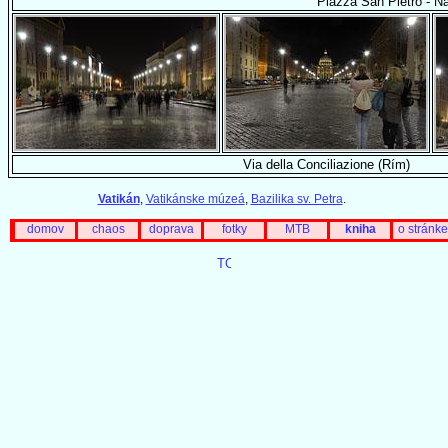
Piazza San Pietro - N
Via della Conciliazione (Rím)
Vatikán
,
Vatikánske múzeá
,
Bazilika sv. Petra
.
domov
chaos
doprava
fotky
MTB
kniha
o stránke