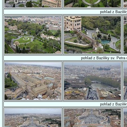
pohľad z Bazilik
pohľad z Baziliky sv. Petra
pohľad z Bazilik