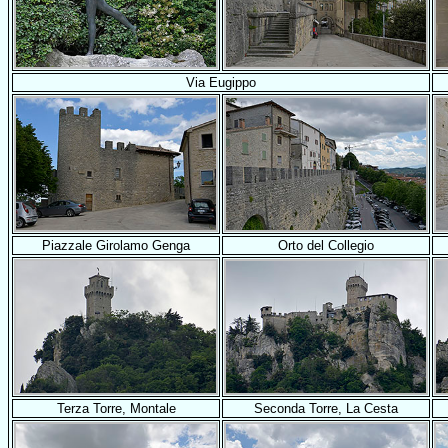
Via Eugippo
Piazzale Girolamo Genga
Orto del Collegio
Terza Torre, Montale
Seconda Torre, La Cesta