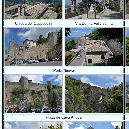
Chiesa dei Cappuccini
Via Donna Felicissima
Porta Nuova
Piazzale Cava Antica