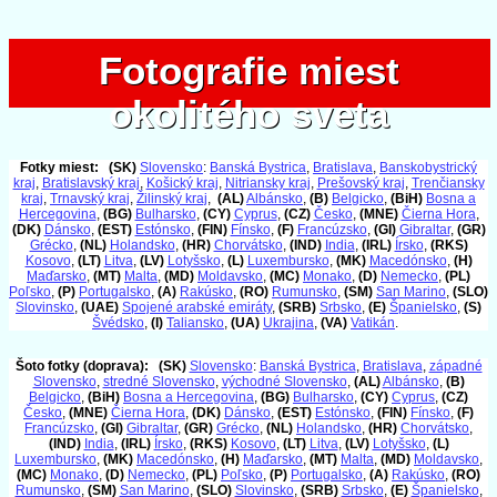
Fotografie miest
Fotografie miest
okolitého sveta
okolitého sveta
Fotky miest:
(SK)
Slovensko
:
Banská Bystrica
,
Bratislava
,
Banskobystrický
kraj
,
Bratislavský kraj
,
Košický kraj
,
Nitriansky kraj
,
Prešovský kraj
,
Trenčiansky
kraj
,
Trnavský kraj
,
Žilinský kraj
,
(AL)
Albánsko
,
(B)
Belgicko
,
(BiH)
Bosna a
Hercegovina
,
(BG)
Bulharsko
,
(CY)
Cyprus
,
(CZ)
Česko
,
(MNE)
Čierna Hora
,
(DK)
Dánsko
,
(EST)
Estónsko
,
(FIN)
Fínsko
,
(F)
Francúzsko
,
(GI)
Gibraltar
,
(GR)
Grécko
,
(NL)
Holandsko
,
(HR)
Chorvátsko
,
(IND)
India
,
(IRL)
Írsko
,
(RKS)
Kosovo
,
(LT)
Litva
,
(LV)
Lotyšsko
,
(L)
Luxembursko
,
(MK)
Macedónsko
,
(H)
Maďarsko
,
(MT)
Malta
,
(MD)
Moldavsko
,
(MC)
Monako
,
(D)
Nemecko
,
(PL)
Poľsko
,
(P)
Portugalsko
,
(A)
Rakúsko
,
(RO)
Rumunsko
,
(SM)
San Marino
,
(SLO)
Slovinsko
,
(UAE)
Spojené arabské emiráty
,
(SRB)
Srbsko
,
(E)
Španielsko
,
(S)
Švédsko
,
(I)
Taliansko
,
(UA)
Ukrajina
,
(VA)
Vatikán
.
Šoto fotky (doprava):
(SK)
Slovensko
:
Banská Bystrica
,
Bratislava
,
západné
Slovensko
,
stredné Slovensko
,
východné Slovensko
,
(AL)
Albánsko
,
(B)
Belgicko
,
(BiH)
Bosna a Hercegovina
,
(BG)
Bulharsko
,
(CY)
Cyprus
,
(CZ)
Česko
,
(MNE)
Čierna Hora
,
(DK)
Dánsko
,
(EST)
Estónsko
,
(FIN)
Fínsko
,
(F)
Francúzsko
,
(GI)
Gibraltar
,
(GR)
Grécko
,
(NL)
Holandsko
,
(HR)
Chorvátsko
,
(IND)
India
,
(IRL)
Írsko
,
(RKS)
Kosovo
,
(LT)
Litva
,
(LV)
Lotyšsko
,
(L)
Luxembursko
,
(MK)
Macedónsko
,
(H)
Maďarsko
,
(MT)
Malta
,
(MD)
Moldavsko
,
(MC)
Monako
,
(D)
Nemecko
,
(PL)
Poľsko
,
(P)
Portugalsko
,
(A)
Rakúsko
,
(RO)
Rumunsko
,
(SM)
San Marino
,
(SLO)
Slovinsko
,
(SRB)
Srbsko
,
(E)
Španielsko
,