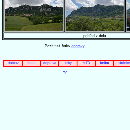
pohľad z dola
Pozri tiež fotky
dopravy
.
domov
chaos
doprava
fotky
MTB
kniha
o stránke