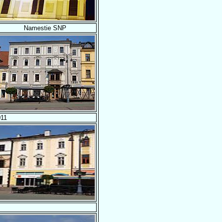
Namestie SNP
011