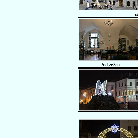
ap
Pod vežou