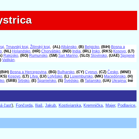
strica
strica
raj
,
Trnavský kraj
,
Žilinský kraj
,
(AL)
Albánsko
,
(B)
Belgicko
,
(BiH)
Bosna a
o
,
(NL)
Holandsko
,
(HR)
Chorvátsko
,
(IND)
India
,
(IRL)
Írsko
,
(RKS)
Kosovo
,
(LT)
A)
Rakúsko
,
(RO)
Rumunsko
,
(SM)
San Marino
,
(SLO)
Slovinsko
,
(UAE)
Spojené
)
Vatikán
.
(BiH)
Bosna a Hercegovina
,
(BG)
Bulharsko
,
(CY)
Cyprus
,
(CZ)
Česko
,
(MNE)
RKS)
Kosovo
,
(LT)
Litva
,
(LV)
Lotyšsko
,
(L)
Luxembursko
,
(MK)
Macedónsko
,
(H)
sko
,
(SRB)
Srbsko
,
(E)
Španielsko
,
(S)
Švédsko
,
(I)
Taliansko
,
(UA)
Ukrajina
;
Iné
ná časť
),
Fončorda
,
Iliaš
,
Jakub
,
Kostiviarska
,
Kremnička
,
Majer
,
Podlavice
,