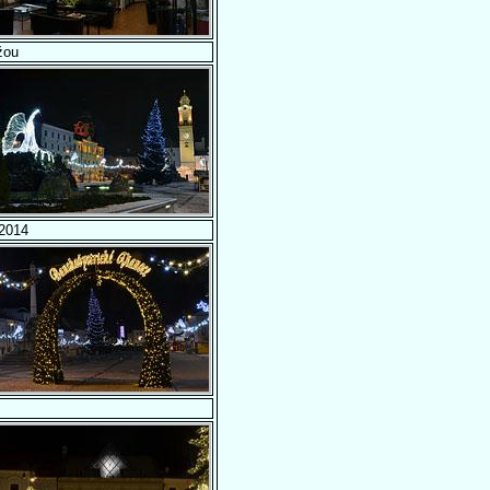
žou
2014