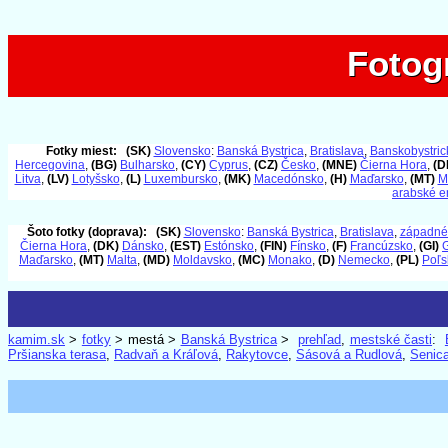
Fotog
Fotog
Fotky miest:
(SK)
Slovensko
:
Banská Bystrica
,
Bratislava
,
Banskobystrick
Hercegovina
,
(BG)
Bulharsko
,
(CY)
Cyprus
,
(CZ)
Česko
,
(MNE)
Čierna Hora
,
(D
Litva
,
(LV)
Lotyšsko
,
(L)
Luxembursko
,
(MK)
Macedónsko
,
(H)
Maďarsko
,
(MT)
M
arabské e
Šoto fotky (doprava):
(SK)
Slovensko
:
Banská Bystrica
,
Bratislava
,
západné
Čierna Hora
,
(DK)
Dánsko
,
(EST)
Estónsko
,
(FIN)
Fínsko
,
(F)
Francúzsko
,
(GI)
G
Maďarsko
,
(MT)
Malta
,
(MD)
Moldavsko
,
(MC)
Monako
,
(D)
Nemecko
,
(PL)
Poľs
kamim.sk
>
fotky
> mestá >
Banská Bystrica
>
prehľad
,
mestské časti
:
Pršianska terasa
,
Radvaň a Kráľová
,
Rakytovce
,
Sásová a Rudlová
,
Senic