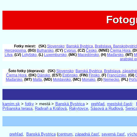
Fotog
Fotog
Fotky miest:
(SK)
Slovensko
:
Banská Bystrica
,
Bratislava
,
Banskobystrick
Hercegovina
,
(BG)
Bulharsko
,
(CY)
Cyprus
,
(CZ)
Česko
,
(MNE)
Čierna Hora
,
(D
Litva
,
(LV)
Lotyšsko
,
(L)
Luxembursko
,
(MK)
Macedónsko
,
(H)
Maďarsko
,
(MT)
M
arabské e
Šoto fotky (doprava):
(SK)
Slovensko
:
Banská Bystrica
,
Bratislava
,
západné
Čierna Hora
,
(DK)
Dánsko
,
(EST)
Estónsko
,
(FIN)
Fínsko
,
(F)
Francúzsko
,
(GI)
G
Maďarsko
,
(MT)
Malta
,
(MD)
Moldavsko
,
(MC)
Monako
,
(D)
Nemecko
,
(PL)
Poľs
kamim.sk
>
fotky
> mestá >
Banská Bystrica
>
prehľad
,
mestské časti
:
Pršianska terasa
,
Radvaň a Kráľová
,
Rakytovce
,
Sásová a Rudlová
,
Senic
prehľad
,
Banská Bystrica
(
centrum
,
západná časť
,
severná časť
,
vých