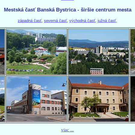
Mestská časť Banská Bystrica - širšie centrum mesta
západná časť
,
severná časť
,
východná časť
,
južná časť
,
viac ...