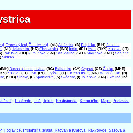
strica
strica
raj
,
Trnavský kraj
,
Žilinský kraj
,
(AL)
Albánsko
,
(B)
Belgicko
,
(BiH)
Bosna a
o
,
(NL)
Holandsko
,
(HR)
Chorvátsko
,
(IND)
India
,
(IRL)
Írsko
,
(RKS)
Kosovo
,
(LT)
A)
Rakúsko
,
(RO)
Rumunsko
,
(SM)
San Marino
,
(SLO)
Slovinsko
,
(UAE)
Spojené
)
Vatikán
.
(BiH)
Bosna a Hercegovina
,
(BG)
Bulharsko
,
(CY)
Cyprus
,
(CZ)
Česko
,
(MNE)
RKS)
Kosovo
,
(LT)
Litva
,
(LV)
Lotyšsko
,
(L)
Luxembursko
,
(MK)
Macedónsko
,
(H)
sko
,
(SRB)
Srbsko
,
(E)
Španielsko
,
(S)
Švédsko
,
(I)
Taliansko
,
(UA)
Ukrajina
;
Iné
ná časť
),
Fončorda
,
Iliaš
,
Jakub
,
Kostiviarska
,
Kremnička
,
Majer
,
Podlavice
,
r
,
Podlavice
,
Pršianska terasa
,
Radvaň a Kráľová
,
Rakytovce
,
Sásová a