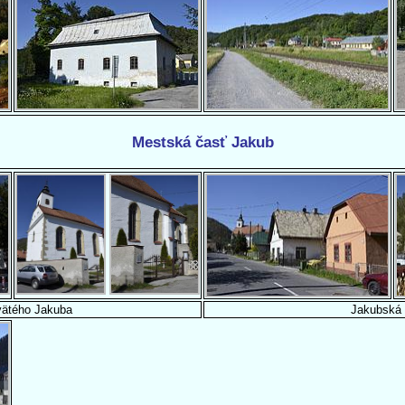
Mestská časť Jakub
vätého Jakuba
Jakubská 