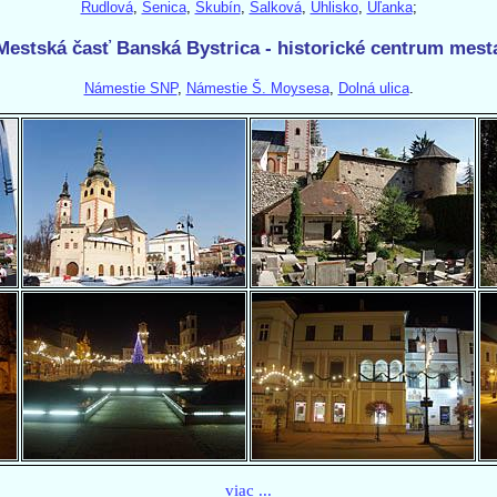
Rudlová
,
Senica
,
Skubín
,
Šalková
,
Uhlisko
,
Uľanka
;
Mestská časť Banská Bystrica - historické centrum mest
Námestie SNP
,
Námestie Š. Moysesa
,
Dolná ulica
.
viac ...