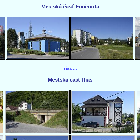
Mestská časť Fončorda
viac ...
Mestská časť Iliaš