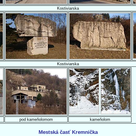
Kostiviarska
Kostiviarska
pod kameňolomom
kameňolom
Mestská časť Kremnička