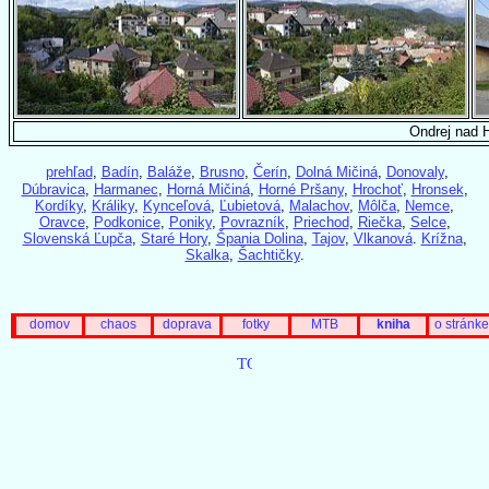
Ondrej nad 
prehľad
,
Badín
,
Baláže
,
Brusno
,
Čerín
,
Dolná Mičiná
,
Donovaly
,
Dúbravica
,
Harmanec
,
Horná Mičiná
,
Horné Pršany
,
Hrochoť
,
Hronsek
,
Kordíky
,
Králiky
,
Kynceľová
,
Ľubietová
,
Malachov
,
Môlča
,
Nemce
,
Oravce
,
Podkonice
,
Poniky
,
Povrazník
,
Priechod
,
Riečka
,
Selce
,
Slovenská Ľupča
,
Staré Hory
,
Špania Dolina
,
Tajov
,
Vlkanová
.
Krížna
,
Skalka
,
Šachtičky
.
domov
chaos
doprava
fotky
MTB
kniha
o stránke