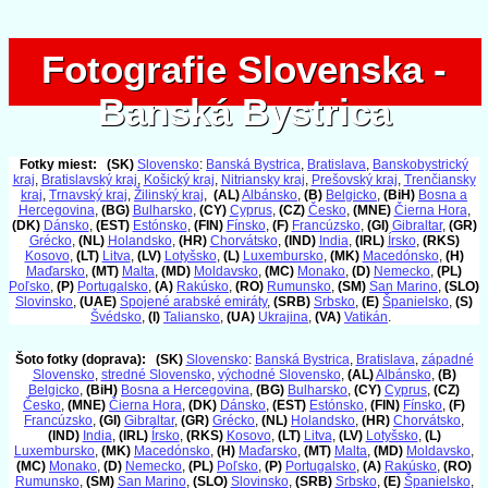
Fotografie Slovenska -
Fotografie Slovenska -
Banská Bystrica
Banská Bystrica
Fotky miest:
(SK)
Slovensko
:
Banská Bystrica
,
Bratislava
,
Banskobystrický
kraj
,
Bratislavský kraj
,
Košický kraj
,
Nitriansky kraj
,
Prešovský kraj
,
Trenčiansky
kraj
,
Trnavský kraj
,
Žilinský kraj
,
(AL)
Albánsko
,
(B)
Belgicko
,
(BiH)
Bosna a
Hercegovina
,
(BG)
Bulharsko
,
(CY)
Cyprus
,
(CZ)
Česko
,
(MNE)
Čierna Hora
,
(DK)
Dánsko
,
(EST)
Estónsko
,
(FIN)
Fínsko
,
(F)
Francúzsko
,
(GI)
Gibraltar
,
(GR)
Grécko
,
(NL)
Holandsko
,
(HR)
Chorvátsko
,
(IND)
India
,
(IRL)
Írsko
,
(RKS)
Kosovo
,
(LT)
Litva
,
(LV)
Lotyšsko
,
(L)
Luxembursko
,
(MK)
Macedónsko
,
(H)
Maďarsko
,
(MT)
Malta
,
(MD)
Moldavsko
,
(MC)
Monako
,
(D)
Nemecko
,
(PL)
Poľsko
,
(P)
Portugalsko
,
(A)
Rakúsko
,
(RO)
Rumunsko
,
(SM)
San Marino
,
(SLO)
Slovinsko
,
(UAE)
Spojené arabské emiráty
,
(SRB)
Srbsko
,
(E)
Španielsko
,
(S)
Švédsko
,
(I)
Taliansko
,
(UA)
Ukrajina
,
(VA)
Vatikán
.
Šoto fotky (doprava):
(SK)
Slovensko
:
Banská Bystrica
,
Bratislava
,
západné
Slovensko
,
stredné Slovensko
,
východné Slovensko
,
(AL)
Albánsko
,
(B)
Belgicko
,
(BiH)
Bosna a Hercegovina
,
(BG)
Bulharsko
,
(CY)
Cyprus
,
(CZ)
Česko
,
(MNE)
Čierna Hora
,
(DK)
Dánsko
,
(EST)
Estónsko
,
(FIN)
Fínsko
,
(F)
Francúzsko
,
(GI)
Gibraltar
,
(GR)
Grécko
,
(NL)
Holandsko
,
(HR)
Chorvátsko
,
(IND)
India
,
(IRL)
Írsko
,
(RKS)
Kosovo
,
(LT)
Litva
,
(LV)
Lotyšsko
,
(L)
Luxembursko
,
(MK)
Macedónsko
,
(H)
Maďarsko
,
(MT)
Malta
,
(MD)
Moldavsko
,
(MC)
Monako
,
(D)
Nemecko
,
(PL)
Poľsko
,
(P)
Portugalsko
,
(A)
Rakúsko
,
(RO)
Rumunsko
,
(SM)
San Marino
,
(SLO)
Slovinsko
,
(SRB)
Srbsko
,
(E)
Španielsko
,