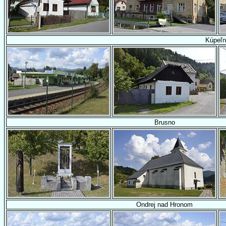
Kúpeľ
Brusno
Ondrej nad Hronom