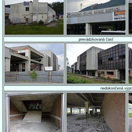
prevádzkovaná časť
nedokončená výpr