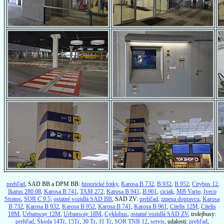
prehľad
, SAD BB a DPM BB:
historické fotky
,
Karosa B 732
,
B 932
,
B 952
,
Citybus 12
,
Ikarus 280.08
,
Karosa B 741
,
TAM 272
,
Karosa B 941
,
B 961
,
ciciak
,
MB Vario
,
Iveco
Stratos
,
SOR C 9.5
,
ostatné vozidlá SAD BB
, SAD ZV:
prehľad
,
zmena dopravcu
,
Karosa
B 732
,
Karosa B 932
,
Karosa B 952
,
Karosa B 741
,
Karosa B 961
,
Citelis 12M
,
Citelis
18M
,
Urbanway 12M
,
Urbanway 18M
,
Cyklobus
,
ostatné vozidlá SAD ZV
, trolejbusy:
prehľad
,
Škoda 14Tr
,
15Tr
,
30 Tr
,
31 Tr
,
SOR TNB 12
,
servis
, udalosti:
prehľad
,