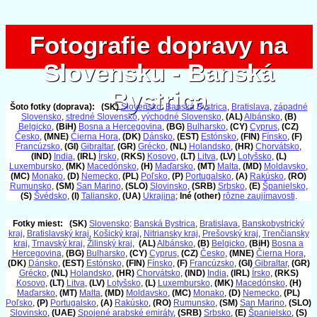
Fotografie dopravy na
Fotografie dopravy na
Slovensku - Banská
Slovensku - Banská
Bystrica
Bystrica
Šoto fotky (doprava):
(SK)
Slovensko
:
Banská Bystrica
,
Bratislava
,
západné
Slovensko
,
stredné Slovensko
,
východné Slovensko
,
(AL)
Albánsko
,
(B)
Belgicko
,
(BiH)
Bosna a Hercegovina
,
(BG)
Bulharsko
,
(CY)
Cyprus
,
(CZ)
Česko
,
(MNE)
Čierna Hora
,
(DK)
Dánsko
,
(EST)
Estónsko
,
(FIN)
Fínsko
,
(F)
Francúzsko
,
(GI)
Gibraltar
,
(GR)
Grécko
,
(NL)
Holandsko
,
(HR)
Chorvátsko
,
(IND)
India
,
(IRL)
Írsko
,
(RKS)
Kosovo
,
(LT)
Litva
,
(LV)
Lotyšsko
,
(L)
Luxembursko
,
(MK)
Macedónsko
,
(H)
Maďarsko
,
(MT)
Malta
,
(MD)
Moldavsko
,
(MC)
Monako
,
(D)
Nemecko
,
(PL)
Poľsko
,
(P)
Portugalsko
,
(A)
Rakúsko
,
(RO)
Rumunsko
,
(SM)
San Marino
,
(SLO)
Slovinsko
,
(SRB)
Srbsko
,
(E)
Španielsko
,
(S)
Švédsko
,
(I)
Taliansko
,
(UA)
Ukrajina
;
Iné (other)
rôzne zaujímavosti
.
Fotky miest:
(SK)
Slovensko
:
Banská Bystrica
,
Bratislava
,
Banskobystrický
kraj
,
Bratislavský kraj
,
Košický kraj
,
Nitriansky kraj
,
Prešovský kraj
,
Trenčiansky
kraj
,
Trnavský kraj
,
Žilinský kraj
,
(AL)
Albánsko
,
(B)
Belgicko
,
(BiH)
Bosna a
Hercegovina
,
(BG)
Bulharsko
,
(CY)
Cyprus
,
(CZ)
Česko
,
(MNE)
Čierna Hora
,
(DK)
Dánsko
,
(EST)
Estónsko
,
(FIN)
Fínsko
,
(F)
Francúzsko
,
(GI)
Gibraltar
,
(GR)
Grécko
,
(NL)
Holandsko
,
(HR)
Chorvátsko
,
(IND)
India
,
(IRL)
Írsko
,
(RKS)
Kosovo
,
(LT)
Litva
,
(LV)
Lotyšsko
,
(L)
Luxembursko
,
(MK)
Macedónsko
,
(H)
Maďarsko
,
(MT)
Malta
,
(MD)
Moldavsko
,
(MC)
Monako
,
(D)
Nemecko
,
(PL)
Poľsko
,
(P)
Portugalsko
,
(A)
Rakúsko
,
(RO)
Rumunsko
,
(SM)
San Marino
,
(SLO)
Slovinsko
,
(UAE)
Spojené arabské emiráty
,
(SRB)
Srbsko
,
(E)
Španielsko
,
(S)