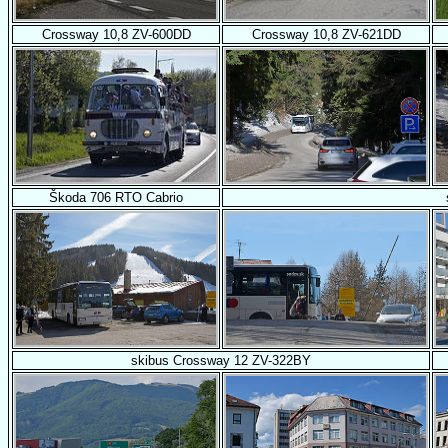
Crossway 10,8 ZV-600DD
Crossway 10,8 ZV-621DD
Škoda 706 RTO Cabrio
skibus Crossway 12 ZV-322BY