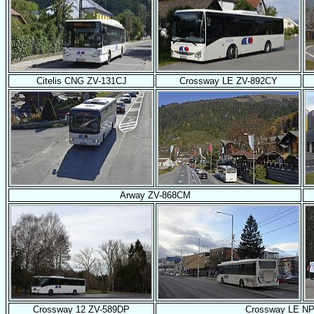
Citelis CNG ZV-131CJ
Crossway LE ZV-892CY
Arway ZV-868CM
Crossway 12 ZV-589DP
Crossway LE N