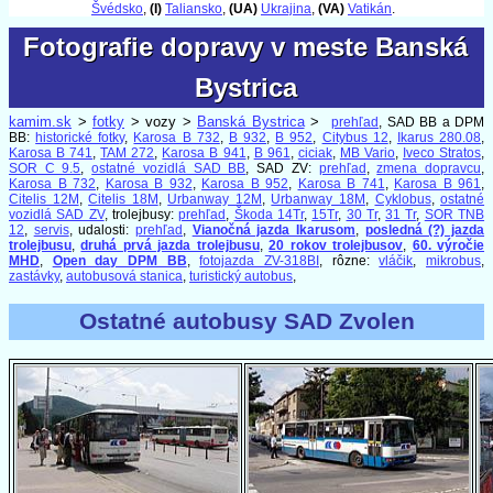
Švédsko
,
(I)
Taliansko
,
(UA)
Ukrajina
,
(VA)
Vatikán
.
Fotografie dopravy v meste Banská
Fotografie dopravy v meste Banská
Bystrica
Bystrica
kamim.sk
>
fotky
> vozy >
Banská Bystrica
>
prehľad
, SAD BB a DPM
BB:
historické fotky
,
Karosa B 732
,
B 932
,
B 952
,
Citybus 12
,
Ikarus 280.08
,
Karosa B 741
,
TAM 272
,
Karosa B 941
,
B 961
,
ciciak
,
MB Vario
,
Iveco Stratos
,
SOR C 9.5
,
ostatné vozidlá SAD BB
, SAD ZV:
prehľad
,
zmena dopravcu
,
Karosa B 732
,
Karosa B 932
,
Karosa B 952
,
Karosa B 741
,
Karosa B 961
,
Citelis 12M
,
Citelis 18M
,
Urbanway 12M
,
Urbanway 18M
,
Cyklobus
,
ostatné
vozidlá SAD ZV
, trolejbusy:
prehľad
,
Škoda 14Tr
,
15Tr
,
30 Tr
,
31 Tr
,
SOR TNB
12
,
servis
, udalosti:
prehľad
,
Vianočná jazda Ikarusom
,
posledná (?) jazda
trolejbusu
,
druhá prvá jazda trolejbusu
,
20 rokov trolejbusov
,
60. výročie
MHD
,
Open day DPM BB
,
fotojazda ZV-318BI
, rôzne:
vláčik
,
mikrobus
,
zastávky
,
autobusová stanica
,
turistický autobus
,
Ostatné autobusy SAD Zvolen