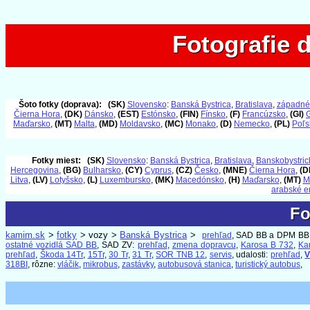
Fotografie 
Fotografie 
Šoto fotky (doprava):
(SK)
Slovensko
:
Banská Bystrica
,
Bratislava
,
západné
Čierna Hora
,
(DK)
Dánsko
,
(EST)
Estónsko
,
(FIN)
Fínsko
,
(F)
Francúzsko
,
(GI)
G
Maďarsko
,
(MT)
Malta
,
(MD)
Moldavsko
,
(MC)
Monako
,
(D)
Nemecko
,
(PL)
Poľs
Fotky miest:
(SK)
Slovensko
:
Banská Bystrica
,
Bratislava
,
Banskobystrick
Hercegovina
,
(BG)
Bulharsko
,
(CY)
Cyprus
,
(CZ)
Česko
,
(MNE)
Čierna Hora
,
(D
Litva
,
(LV)
Lotyšsko
,
(L)
Luxembursko
,
(MK)
Macedónsko
,
(H)
Maďarsko
,
(MT)
M
arabské e
Fo
Fo
kamim.sk
>
fotky
> vozy >
Banská Bystrica
>
prehľad
, SAD BB a DPM BB
ostatné vozidlá SAD BB
, SAD ZV:
prehľad
,
zmena dopravcu
,
Karosa B 732
,
Ka
prehľad
,
Škoda 14Tr
,
15Tr
,
30 Tr
,
31 Tr
,
SOR TNB 12
,
servis
, udalosti:
prehľad
,
V
318BI
, rôzne:
vláčik
,
mikrobus
,
zastávky
,
autobusová stanica
,
turistický autobus
,