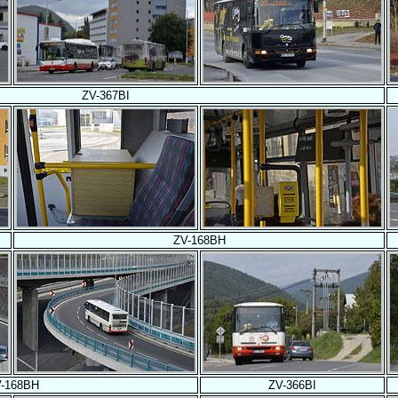
ZV-367BI
ZV-168BH
-168BH
ZV-366BI