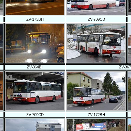
ZV-173BH
ZV-709CD
ZV-364BI
ZV-367
ZV-709CD
ZV-172BH