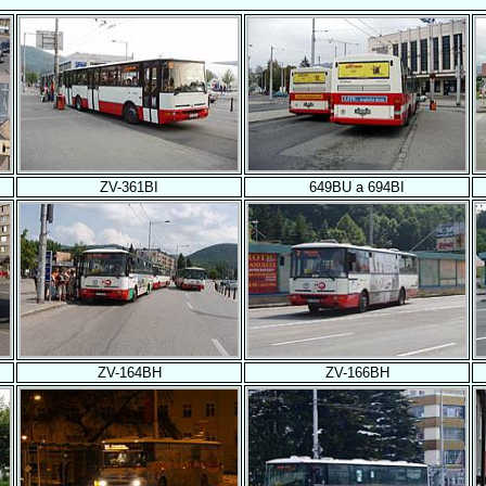
ZV-361BI
649BU a 694BI
ZV-164BH
ZV-166BH