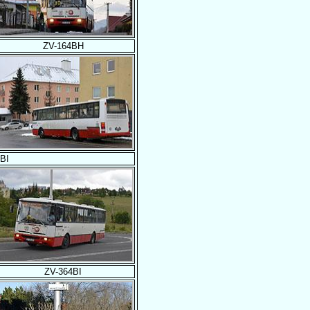
ZV-164BH
BI
ZV-364BI