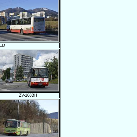
0CD
ZV-168BH