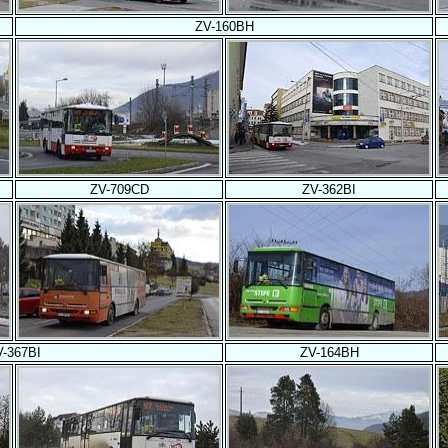
ZV-160BH
ZV-709CD
ZV-362BI
V-367BI
ZV-164BH