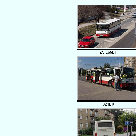
ZV-165BH
824BK