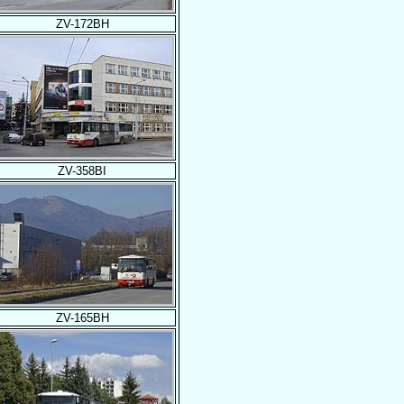
ZV-172BH
ZV-358BI
ZV-165BH