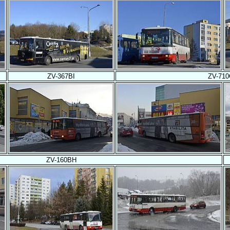
ZV-367BI
ZV-71
ZV-160BH