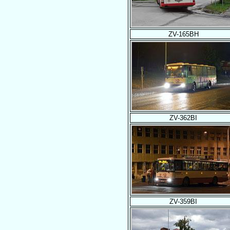
ZV-165BH
ZV-362BI
ZV-359BI