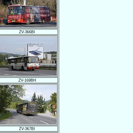
ZV-366BI
ZV-169BH
ZV-367BI