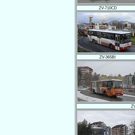
ZV-710CD
ZV-365BI
Z