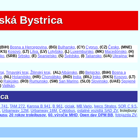
ská Bystrica
ská Bystrica
(BiH)
Bosna a Hercegovina
,
(BG)
Bulharsko
,
(CY)
Cyprus
,
(CZ)
Česko
,
(MNE)
RKS)
Kosovo
,
(LT)
Litva
,
(LV)
Lotyšsko
,
(L)
Luxembursko
,
(MK)
Macedónsko
,
(H)
sko
,
(SRB)
Srbsko
,
(E)
Španielsko
,
(S)
Švédsko
,
(I)
Taliansko
,
(UA)
Ukrajina
;
Iné
raj
,
Trnavský kraj
,
Žilinský kraj
,
(AL)
Albánsko
,
(B)
Belgicko
,
(BiH)
Bosna a
o
,
(NL)
Holandsko
,
(HR)
Chorvátsko
,
(IND)
India
,
(IRL)
Írsko
,
(RKS)
Kosovo
,
(LT)
A)
Rakúsko
,
(RO)
Rumunsko
,
(SM)
San Marino
,
(SLO)
Slovinsko
,
(UAE)
Spojené
)
Vatikán
.
ica
ica
 741
,
TAM 272
,
Karosa B 941
,
B 961
,
ciciak
,
MB Vario
,
Iveco Stratos
,
SOR C 9.5
,
,
Urbanway 12M
,
Urbanway 18M
,
Cyklobus
,
ostatné vozidlá SAD ZV
, trolejbusy:
busu
,
20 rokov trolejbusov
,
60. výročie MHD
,
Open day DPM BB
,
fotojazda ZV-