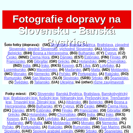
Fotografie dopravy na
Fotografie dopravy na
Slovensku - Banská
Slovensku - Banská
Bystrica
Bystrica
Šoto fotky (doprava):
(SK)
Slovensko
:
Banská Bystrica
,
Bratislava
,
západné
Slovensko
,
stredné Slovensko
,
východné Slovensko
,
(AL)
Albánsko
,
(B)
Belgicko
,
(BiH)
Bosna a Hercegovina
,
(BG)
Bulharsko
,
(CY)
Cyprus
,
(CZ)
Česko
,
(MNE)
Čierna Hora
,
(DK)
Dánsko
,
(EST)
Estónsko
,
(FIN)
Fínsko
,
(F)
Francúzsko
,
(GI)
Gibraltar
,
(GR)
Grécko
,
(NL)
Holandsko
,
(HR)
Chorvátsko
,
(IND)
India
,
(IRL)
Írsko
,
(RKS)
Kosovo
,
(LT)
Litva
,
(LV)
Lotyšsko
,
(L)
Luxembursko
,
(MK)
Macedónsko
,
(H)
Maďarsko
,
(MT)
Malta
,
(MD)
Moldavsko
,
(MC)
Monako
,
(D)
Nemecko
,
(PL)
Poľsko
,
(P)
Portugalsko
,
(A)
Rakúsko
,
(RO)
Rumunsko
,
(SM)
San Marino
,
(SLO)
Slovinsko
,
(SRB)
Srbsko
,
(E)
Španielsko
,
(S)
Švédsko
,
(I)
Taliansko
,
(UA)
Ukrajina
;
Iné (other)
rôzne zaujímavosti
.
Fotky miest:
(SK)
Slovensko
:
Banská Bystrica
,
Bratislava
,
Banskobystrický
kraj
,
Bratislavský kraj
,
Košický kraj
,
Nitriansky kraj
,
Prešovský kraj
,
Trenčiansky
kraj
,
Trnavský kraj
,
Žilinský kraj
,
(AL)
Albánsko
,
(B)
Belgicko
,
(BiH)
Bosna a
Hercegovina
,
(BG)
Bulharsko
,
(CY)
Cyprus
,
(CZ)
Česko
,
(MNE)
Čierna Hora
,
(DK)
Dánsko
,
(EST)
Estónsko
,
(FIN)
Fínsko
,
(F)
Francúzsko
,
(GI)
Gibraltar
,
(GR)
Grécko
,
(NL)
Holandsko
,
(HR)
Chorvátsko
,
(IND)
India
,
(IRL)
Írsko
,
(RKS)
Kosovo
,
(LT)
Litva
,
(LV)
Lotyšsko
,
(L)
Luxembursko
,
(MK)
Macedónsko
,
(H)
Maďarsko
,
(MT)
Malta
,
(MD)
Moldavsko
,
(MC)
Monako
,
(D)
Nemecko
,
(PL)
Poľsko
,
(P)
Portugalsko
,
(A)
Rakúsko
,
(RO)
Rumunsko
,
(SM)
San Marino
,
(SLO)
Slovinsko
,
(UAE)
Spojené arabské emiráty
,
(SRB)
Srbsko
,
(E)
Španielsko
,
(S)