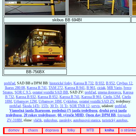
skibus BB 694BI
BB-756BX
prehľad
, SAD BB a DPM BB:
historické fotky
,
Karosa B 732
,
B 932
,
B 952
,
Citybus 12
,
Ikarus 280.08
,
Karosa B 741
,
TAM 272
,
Karosa B 941
,
B 961
,
ciciak
,
MB Vario
,
Iveco
Stratos
,
SOR C 9.5
,
ostatné vozidlá SAD BB
, SAD ZV:
prehľad
,
zmena dopravcu
,
Karosa
B 732
,
Karosa B 932
,
Karosa B 952
,
Karosa B 741
,
Karosa B 961
,
Citelis 12M
,
Citelis
18M
,
Urbanway 12M
,
Urbanway 18M
,
Cyklobus
,
ostatné vozidlá SAD ZV
, trolejbusy:
prehľad
,
Škoda 14Tr
,
15Tr
,
30 Tr
,
31 Tr
,
SOR TNB 12
,
servis
, udalosti:
prehľad
,
Vianočná jazda Ikarusom
,
posledná (?) jazda trolejbusu
,
druhá prvá jazda
trolejbusu
,
20 rokov trolejbusov
,
60. výročie MHD
,
Open day DPM BB
,
fotojazda
ZV-318BI
, rôzne:
vláčik
,
mikrobus
,
zastávky
,
autobusová stanica
,
turistický autobus
,
domov
chaos
doprava
fotky
MTB
kniha
o stránke