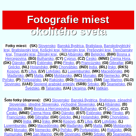
Fotografie miest
Fotografie miest
okolitého sveta
okolitého sveta
Fotky miest:
(SK)
Slovensko
:
Banská Bystrica
,
Bratislava
,
Banskobystrický
kraj
,
Bratislavský kraj
,
Košický kraj
,
Nitriansky kraj
,
Prešovský kraj
,
Trenčiansky
kraj
,
Trnavský kraj
,
Žilinský kraj
,
(AL)
Albánsko
,
(B)
Belgicko
,
(BiH)
Bosna a
Hercegovina
,
(BG)
Bulharsko
,
(CY)
Cyprus
,
(CZ)
Česko
,
(MNE)
Čierna Hora
,
(DK)
Dánsko
,
(EST)
Estónsko
,
(FIN)
Fínsko
,
(F)
Francúzsko
,
(GI)
Gibraltar
,
(GR)
Grécko
,
(NL)
Holandsko
,
(HR)
Chorvátsko
,
(IND)
India
,
(IRL)
Írsko
,
(RKS)
Kosovo
,
(LT)
Litva
,
(LV)
Lotyšsko
,
(L)
Luxembursko
,
(MK)
Macedónsko
,
(H)
Maďarsko
,
(MT)
Malta
,
(MD)
Moldavsko
,
(MC)
Monako
,
(D)
Nemecko
,
(PL)
Poľsko
,
(P)
Portugalsko
,
(A)
Rakúsko
,
(RO)
Rumunsko
,
(SM)
San Marino
,
(SLO)
Slovinsko
,
(UAE)
Spojené arabské emiráty
,
(SRB)
Srbsko
,
(E)
Španielsko
,
(S)
Švédsko
,
(I)
Taliansko
,
(UA)
Ukrajina
,
(VA)
Vatikán
.
Šoto fotky (doprava):
(SK)
Slovensko
:
Banská Bystrica
,
Bratislava
,
západné
Slovensko
,
stredné Slovensko
,
východné Slovensko
,
(AL)
Albánsko
,
(B)
Belgicko
,
(BiH)
Bosna a Hercegovina
,
(BG)
Bulharsko
,
(CY)
Cyprus
,
(CZ)
Česko
,
(MNE)
Čierna Hora
,
(DK)
Dánsko
,
(EST)
Estónsko
,
(FIN)
Fínsko
,
(F)
Francúzsko
,
(GI)
Gibraltar
,
(GR)
Grécko
,
(NL)
Holandsko
,
(HR)
Chorvátsko
,
(IND)
India
,
(IRL)
Írsko
,
(RKS)
Kosovo
,
(LT)
Litva
,
(LV)
Lotyšsko
,
(L)
Luxembursko
,
(MK)
Macedónsko
,
(H)
Maďarsko
,
(MT)
Malta
,
(MD)
Moldavsko
,
(MC)
Monako
,
(D)
Nemecko
,
(PL)
Poľsko
,
(P)
Portugalsko
,
(A)
Rakúsko
,
(RO)
Rumunsko
,
(SM)
San Marino
,
(SLO)
Slovinsko
,
(SRB)
Srbsko
,
(E)
Španielsko
,