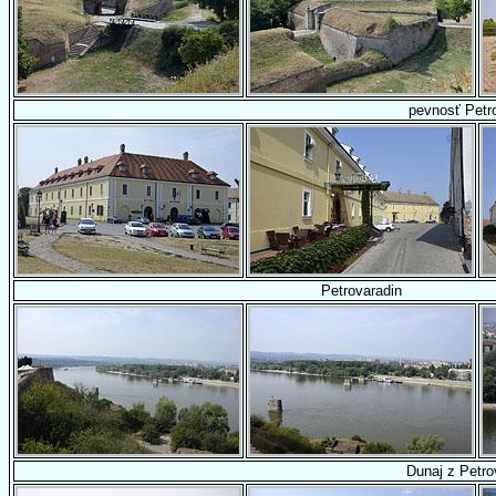
pevnosť Petr
Petrovaradin
Dunaj z Petro