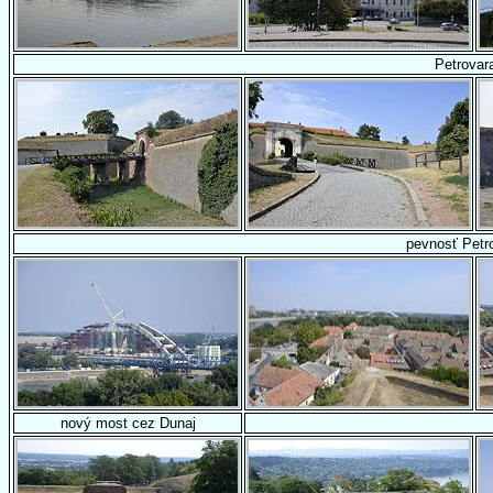
Petrovar
pevnosť Petr
nový most cez Dunaj