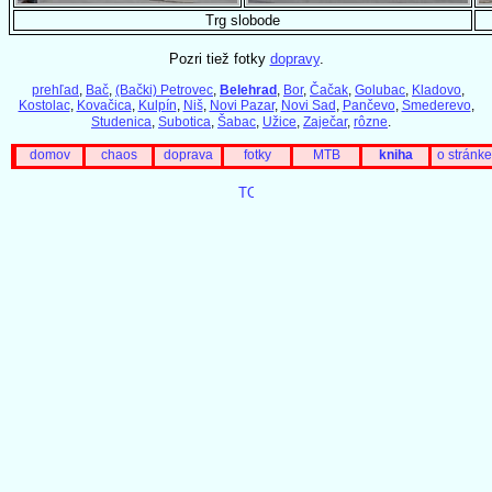
Trg slobode
Pozri tiež fotky
dopravy
.
prehľad
,
Bač
,
(Bački) Petrovec
,
Belehrad
,
Bor
,
Čačak
,
Golubac
,
Kladovo
,
Kostolac
,
Kovačica
,
Kulpín
,
Niš
,
Novi Pazar
,
Novi Sad
,
Pančevo
,
Smederevo
,
Studenica
,
Subotica
,
Šabac
,
Užice
,
Zaječar
,
rôzne
.
domov
chaos
doprava
fotky
MTB
kniha
o stránke