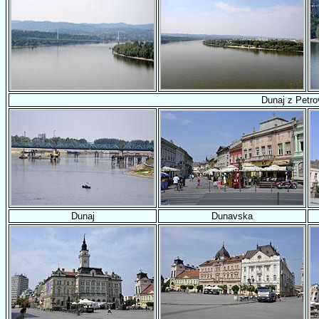
Dunaj z Petro
Dunaj
Dunavska