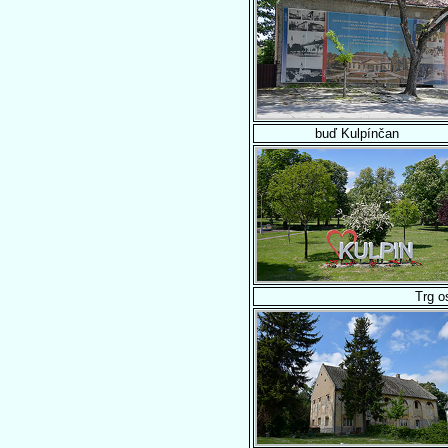
buď Kulpínčan
Trg o