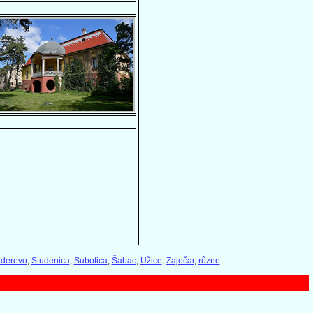
derevo
,
Studenica
,
Subotica
,
Šabac
,
Užice
,
Zaječar
,
rôzne
.