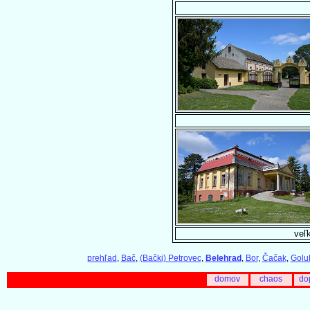
veľk
prehľad
,
Bač
,
(Bački) Petrovec
,
Belehrad
,
Bor
,
Čačak
,
Golu
domov
chaos
do