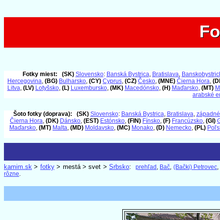
Fo
Fo
Fotky miest:
(SK)
Slovensko
:
Banská Bystrica
,
Bratislava
,
Banskobystrick
Hercegovina
,
(BG)
Bulharsko
,
(CY)
Cyprus
,
(CZ)
Česko
,
(MNE)
Čierna Hora
,
(D
Litva
,
(LV)
Lotyšsko
,
(L)
Luxembursko
,
(MK)
Macedónsko
,
(H)
Maďarsko
,
(MT)
M
arabské e
Šoto fotky (doprava):
(SK)
Slovensko
:
Banská Bystrica
,
Bratislava
,
západné
Čierna Hora
,
(DK)
Dánsko
,
(EST)
Estónsko
,
(FIN)
Fínsko
,
(F)
Francúzsko
,
(GI)
G
Maďarsko
,
(MT)
Malta
,
(MD)
Moldavsko
,
(MC)
Monako
,
(D)
Nemecko
,
(PL)
Poľs
kamim.sk
>
fotky
> mestá > svet >
Srbsko
:
prehľad
,
Bač
,
(Bački) Petrovec
rôzne
.