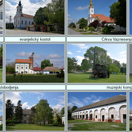
evanjelický kostol
Crkva Vaznesenj
slobodjenja
muzejski komp