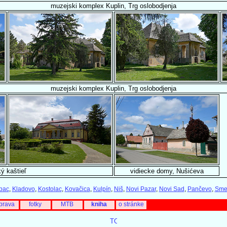
muzejski komplex Kuplin, Trg oslobodjenja
muzejski komplex Kuplin, Trg oslobodjenja
ý kaštieľ
vidiecke domy, Nušićeva
bac
,
Kladovo
,
Kostolac
,
Kovačica
,
Kulpín
,
Niš
,
Novi Pazar
,
Novi Sad
,
Pančevo
,
Sme
prava
fotky
MTB
kniha
o stránke