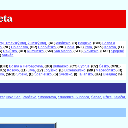
eta
eta
raj
,
Trnavský kraj
,
Žilinský kraj
,
(AL)
Albánsko
,
(B)
Belgicko
,
(BiH)
Bosna a
o
,
(NL)
Holandsko
,
(HR)
Chorvátsko
,
(IND)
India
,
(IRL)
Írsko
,
(RKS)
Kosovo
,
(LT)
A)
Rakúsko
,
(RO)
Rumunsko
,
(SM)
San Marino
,
(SLO)
Slovinsko
,
(UAE)
Spojené
)
Vatikán
.
(BiH)
Bosna a Hercegovina
,
(BG)
Bulharsko
,
(CY)
Cyprus
,
(CZ)
Česko
,
(MNE)
RKS)
Kosovo
,
(LT)
Litva
,
(LV)
Lotyšsko
,
(L)
Luxembursko
,
(MK)
Macedónsko
,
(H)
sko
,
(SRB)
Srbsko
,
(E)
Španielsko
,
(S)
Švédsko
,
(I)
Taliansko
,
(UA)
Ukrajina
;
Iné
zar
,
Novi Sad
,
Pančevo
,
Smederevo
,
Studenica
,
Subotica
,
Šabac
,
Užice
,
Zaječar
,