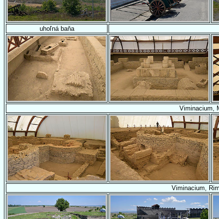
uhoľná baňa
Viminacium, 
Viminacium, Ri