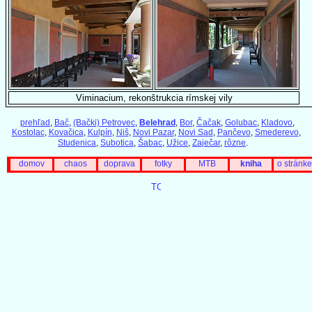
Viminacium, rekonštrukcia rímskej vily
prehľad
,
Bač
,
(Bački) Petrovec
,
Belehrad
,
Bor
,
Čačak
,
Golubac
,
Kladovo
,
Kostolac
,
Kovačica
,
Kulpín
,
Niš
,
Novi Pazar
,
Novi Sad
,
Pančevo
,
Smederevo
,
Studenica
,
Subotica
,
Šabac
,
Užice
,
Zaječar
,
rôzne
.
domov
chaos
doprava
fotky
MTB
kniha
o stránke