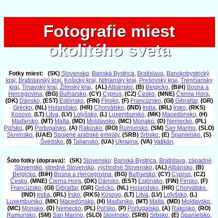
Fotografie miest
Fotografie miest
okolitého sveta
okolitého sveta
Fotky miest:
(SK)
Slovensko
:
Banská Bystrica
,
Bratislava
,
Banskobystrický
kraj
,
Bratislavský kraj
,
Košický kraj
,
Nitriansky kraj
,
Prešovský kraj
,
Trenčiansky
kraj
,
Trnavský kraj
,
Žilinský kraj
,
(AL)
Albánsko
,
(B)
Belgicko
,
(BiH)
Bosna a
Hercegovina
,
(BG)
Bulharsko
,
(CY)
Cyprus
,
(CZ)
Česko
,
(MNE)
Čierna Hora
,
(DK)
Dánsko
,
(EST)
Estónsko
,
(FIN)
Fínsko
,
(F)
Francúzsko
,
(GI)
Gibraltar
,
(GR)
Grécko
,
(NL)
Holandsko
,
(HR)
Chorvátsko
,
(IND)
India
,
(IRL)
Írsko
,
(RKS)
Kosovo
,
(LT)
Litva
,
(LV)
Lotyšsko
,
(L)
Luxembursko
,
(MK)
Macedónsko
,
(H)
Maďarsko
,
(MT)
Malta
,
(MD)
Moldavsko
,
(MC)
Monako
,
(D)
Nemecko
,
(PL)
Poľsko
,
(P)
Portugalsko
,
(A)
Rakúsko
,
(RO)
Rumunsko
,
(SM)
San Marino
,
(SLO)
Slovinsko
,
(UAE)
Spojené arabské emiráty
,
(SRB)
Srbsko
,
(E)
Španielsko
,
(S)
Švédsko
,
(I)
Taliansko
,
(UA)
Ukrajina
,
(VA)
Vatikán
.
Šoto fotky (doprava):
(SK)
Slovensko
:
Banská Bystrica
,
Bratislava
,
západné
Slovensko
,
stredné Slovensko
,
východné Slovensko
,
(AL)
Albánsko
,
(B)
Belgicko
,
(BiH)
Bosna a Hercegovina
,
(BG)
Bulharsko
,
(CY)
Cyprus
,
(CZ)
Česko
,
(MNE)
Čierna Hora
,
(DK)
Dánsko
,
(EST)
Estónsko
,
(FIN)
Fínsko
,
(F)
Francúzsko
,
(GI)
Gibraltar
,
(GR)
Grécko
,
(NL)
Holandsko
,
(HR)
Chorvátsko
,
(IND)
India
,
(IRL)
Írsko
,
(RKS)
Kosovo
,
(LT)
Litva
,
(LV)
Lotyšsko
,
(L)
Luxembursko
,
(MK)
Macedónsko
,
(H)
Maďarsko
,
(MT)
Malta
,
(MD)
Moldavsko
,
(MC)
Monako
,
(D)
Nemecko
,
(PL)
Poľsko
,
(P)
Portugalsko
,
(A)
Rakúsko
,
(RO)
Rumunsko
,
(SM)
San Marino
,
(SLO)
Slovinsko
,
(SRB)
Srbsko
,
(E)
Španielsko
,