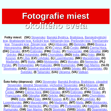
Fotografie miest
Fotografie miest
okolitého sveta
okolitého sveta
Fotky miest:
(SK)
Slovensko
:
Banská Bystrica
,
Bratislava
,
Banskobystrický
kraj
,
Bratislavský kraj
,
Košický kraj
,
Nitriansky kraj
,
Prešovský kraj
,
Trenčiansky
kraj
,
Trnavský kraj
,
Žilinský kraj
,
(AL)
Albánsko
,
(B)
Belgicko
,
(BiH)
Bosna a
Hercegovina
,
(BG)
Bulharsko
,
(CY)
Cyprus
,
(CZ)
Česko
,
(MNE)
Čierna Hora
,
(DK)
Dánsko
,
(EST)
Estónsko
,
(FIN)
Fínsko
,
(F)
Francúzsko
,
(GI)
Gibraltar
,
(GR)
Grécko
,
(NL)
Holandsko
,
(HR)
Chorvátsko
,
(IND)
India
,
(IRL)
Írsko
,
(RKS)
Kosovo
,
(LT)
Litva
,
(LV)
Lotyšsko
,
(L)
Luxembursko
,
(MK)
Macedónsko
,
(H)
Maďarsko
,
(MT)
Malta
,
(MD)
Moldavsko
,
(MC)
Monako
,
(D)
Nemecko
,
(PL)
Poľsko
,
(P)
Portugalsko
,
(A)
Rakúsko
,
(RO)
Rumunsko
,
(SM)
San Marino
,
(SLO)
Slovinsko
,
(UAE)
Spojené arabské emiráty
,
(SRB)
Srbsko
,
(E)
Španielsko
,
(S)
Švédsko
,
(I)
Taliansko
,
(UA)
Ukrajina
,
(VA)
Vatikán
.
Šoto fotky (doprava):
(SK)
Slovensko
:
Banská Bystrica
,
Bratislava
,
západné
Slovensko
,
stredné Slovensko
,
východné Slovensko
,
(AL)
Albánsko
,
(B)
Belgicko
,
(BiH)
Bosna a Hercegovina
,
(BG)
Bulharsko
,
(CY)
Cyprus
,
(CZ)
Česko
,
(MNE)
Čierna Hora
,
(DK)
Dánsko
,
(EST)
Estónsko
,
(FIN)
Fínsko
,
(F)
Francúzsko
,
(GI)
Gibraltar
,
(GR)
Grécko
,
(NL)
Holandsko
,
(HR)
Chorvátsko
,
(IND)
India
,
(IRL)
Írsko
,
(RKS)
Kosovo
,
(LT)
Litva
,
(LV)
Lotyšsko
,
(L)
Luxembursko
,
(MK)
Macedónsko
,
(H)
Maďarsko
,
(MT)
Malta
,
(MD)
Moldavsko
,
(MC)
Monako
,
(D)
Nemecko
,
(PL)
Poľsko
,
(P)
Portugalsko
,
(A)
Rakúsko
,
(RO)
Rumunsko
,
(SM)
San Marino
,
(SLO)
Slovinsko
,
(SRB)
Srbsko
,
(E)
Španielsko
,