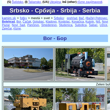
(S)
Švédsko
,
(I)
Taliansko
,
(UA)
Ukrajina
;
Iné (other)
rôzne zaujímavosti
.
Srbsko - Србија - Srbija - Serbia
Srbsko - Србија - Srbija - Serbia
kamim.sk
>
fotky
> mestá > svet >
Srbsko
:
prehľad
,
Bač
,
(Bački) Petrovec
,
Belehrad
,
Bor
,
Čačak
,
Golubac
,
Kladovo
,
Kostolac
,
Kovačica
,
Kulpín
,
Niš
,
Novi
Pazar
,
Novi Sad
,
Pančevo
,
Smederevo
,
Studenica
,
Subotica
,
Šabac
,
Užice
,
Zaječar
,
rôzne
.
Bor - Бор
Zeleni bu