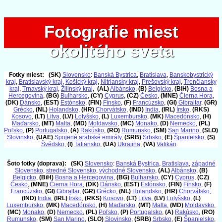
Fotografie miest
Fotografie miest
okolitého sveta
okolitého sveta
Fotky miest:
(SK)
Slovensko
:
Banská Bystrica
,
Bratislava
,
Banskobystrický
kraj
,
Bratislavský kraj
,
Košický kraj
,
Nitriansky kraj
,
Prešovský kraj
,
Trenčiansky
kraj
,
Trnavský kraj
,
Žilinský kraj
,
(AL)
Albánsko
,
(B)
Belgicko
,
(BiH)
Bosna a
Hercegovina
,
(BG)
Bulharsko
,
(CY)
Cyprus
,
(CZ)
Česko
,
(MNE)
Čierna Hora
,
(DK)
Dánsko
,
(EST)
Estónsko
,
(FIN)
Fínsko
,
(F)
Francúzsko
,
(GI)
Gibraltar
,
(GR)
Grécko
,
(NL)
Holandsko
,
(HR)
Chorvátsko
,
(IND)
India
,
(IRL)
Írsko
,
(RKS)
Kosovo
,
(LT)
Litva
,
(LV)
Lotyšsko
,
(L)
Luxembursko
,
(MK)
Macedónsko
,
(H)
Maďarsko
,
(MT)
Malta
,
(MD)
Moldavsko
,
(MC)
Monako
,
(D)
Nemecko
,
(PL)
Poľsko
,
(P)
Portugalsko
,
(A)
Rakúsko
,
(RO)
Rumunsko
,
(SM)
San Marino
,
(SLO)
Slovinsko
,
(UAE)
Spojené arabské emiráty
,
(SRB)
Srbsko
,
(E)
Španielsko
,
(S)
Švédsko
,
(I)
Taliansko
,
(UA)
Ukrajina
,
(VA)
Vatikán
.
Šoto fotky (doprava):
(SK)
Slovensko
:
Banská Bystrica
,
Bratislava
,
západné
Slovensko
,
stredné Slovensko
,
východné Slovensko
,
(AL)
Albánsko
,
(B)
Belgicko
,
(BiH)
Bosna a Hercegovina
,
(BG)
Bulharsko
,
(CY)
Cyprus
,
(CZ)
Česko
,
(MNE)
Čierna Hora
,
(DK)
Dánsko
,
(EST)
Estónsko
,
(FIN)
Fínsko
,
(F)
Francúzsko
,
(GI)
Gibraltar
,
(GR)
Grécko
,
(NL)
Holandsko
,
(HR)
Chorvátsko
,
(IND)
India
,
(IRL)
Írsko
,
(RKS)
Kosovo
,
(LT)
Litva
,
(LV)
Lotyšsko
,
(L)
Luxembursko
,
(MK)
Macedónsko
,
(H)
Maďarsko
,
(MT)
Malta
,
(MD)
Moldavsko
,
(MC)
Monako
,
(D)
Nemecko
,
(PL)
Poľsko
,
(P)
Portugalsko
,
(A)
Rakúsko
,
(RO)
Rumunsko
,
(SM)
San Marino
,
(SLO)
Slovinsko
,
(SRB)
Srbsko
,
(E)
Španielsko
,