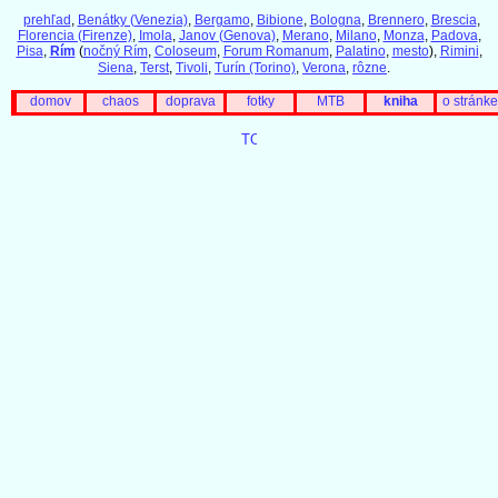
prehľad
,
Benátky (Venezia)
,
Bergamo
,
Bibione
,
Bologna
,
Brennero
,
Brescia
,
Florencia (Firenze)
,
Imola
,
Janov (Genova)
,
Merano
,
Milano
,
Monza
,
Padova
,
Pisa
,
Rím
(
nočný Rím
,
Coloseum
,
Forum Romanum
,
Palatino
,
mesto
),
Rimini
,
Siena
,
Terst
,
Tivoli
,
Turín (Torino)
,
Verona
,
rôzne
.
domov
chaos
doprava
fotky
MTB
kniha
o stránke