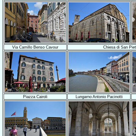
Via Camillo Benso Cavour
Chiesa di San Piet
Piazza Cairoli
Lungarno Antonio Pacinotti