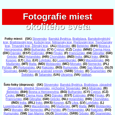
Fotografie miest
Fotografie miest
okolitého sveta
okolitého sveta
Fotky miest:
(SK)
Slovensko
:
Banská Bystrica
,
Bratislava
,
Banskobystrický
kraj
,
Bratislavský kraj
,
Košický kraj
,
Nitriansky kraj
,
Prešovský kraj
,
Trenčiansky
kraj
,
Trnavský kraj
,
Žilinský kraj
,
(AL)
Albánsko
,
(B)
Belgicko
,
(BiH)
Bosna a
Hercegovina
,
(BG)
Bulharsko
,
(CY)
Cyprus
,
(CZ)
Česko
,
(MNE)
Čierna Hora
,
(DK)
Dánsko
,
(EST)
Estónsko
,
(FIN)
Fínsko
,
(F)
Francúzsko
,
(GI)
Gibraltar
,
(GR)
Grécko
,
(NL)
Holandsko
,
(HR)
Chorvátsko
,
(IND)
India
,
(IRL)
Írsko
,
(RKS)
Kosovo
,
(LT)
Litva
,
(LV)
Lotyšsko
,
(L)
Luxembursko
,
(MK)
Macedónsko
,
(H)
Maďarsko
,
(MT)
Malta
,
(MD)
Moldavsko
,
(MC)
Monako
,
(D)
Nemecko
,
(PL)
Poľsko
,
(P)
Portugalsko
,
(A)
Rakúsko
,
(RO)
Rumunsko
,
(SM)
San Marino
,
(SLO)
Slovinsko
,
(UAE)
Spojené arabské emiráty
,
(SRB)
Srbsko
,
(E)
Španielsko
,
(S)
Švédsko
,
(I)
Taliansko
,
(UA)
Ukrajina
,
(VA)
Vatikán
.
Šoto fotky (doprava):
(SK)
Slovensko
:
Banská Bystrica
,
Bratislava
,
západné
Slovensko
,
stredné Slovensko
,
východné Slovensko
,
(AL)
Albánsko
,
(B)
Belgicko
,
(BiH)
Bosna a Hercegovina
,
(BG)
Bulharsko
,
(CY)
Cyprus
,
(CZ)
Česko
,
(MNE)
Čierna Hora
,
(DK)
Dánsko
,
(EST)
Estónsko
,
(FIN)
Fínsko
,
(F)
Francúzsko
,
(GI)
Gibraltar
,
(GR)
Grécko
,
(NL)
Holandsko
,
(HR)
Chorvátsko
,
(IND)
India
,
(IRL)
Írsko
,
(RKS)
Kosovo
,
(LT)
Litva
,
(LV)
Lotyšsko
,
(L)
Luxembursko
,
(MK)
Macedónsko
,
(H)
Maďarsko
,
(MT)
Malta
,
(MD)
Moldavsko
,
(MC)
Monako
,
(D)
Nemecko
,
(PL)
Poľsko
,
(P)
Portugalsko
,
(A)
Rakúsko
,
(RO)
Rumunsko
,
(SM)
San Marino
,
(SLO)
Slovinsko
,
(SRB)
Srbsko
,
(E)
Španielsko
,