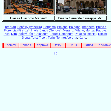
Piazza Giacomo Matteotti
Piazza Generale Giuseppe Mirri
prehľad
,
Benátky (Venezia)
,
Bergamo
,
Bibione
,
Bologna
,
Brennero
,
Brescia
,
Florencia (Firenze)
,
Imola
,
Janov (Genova)
,
Merano
,
Milano
,
Monza
,
Padova
,
Pisa
,
Rím
(
nočný Rím
,
Coloseum
,
Forum Romanum
,
Palatino
,
mesto
),
Rimini
,
Siena
,
Terst
,
Tivoli
,
Turín (Torino)
,
Verona
,
rôzne
.
domov
chaos
doprava
fotky
MTB
kniha
o stránke