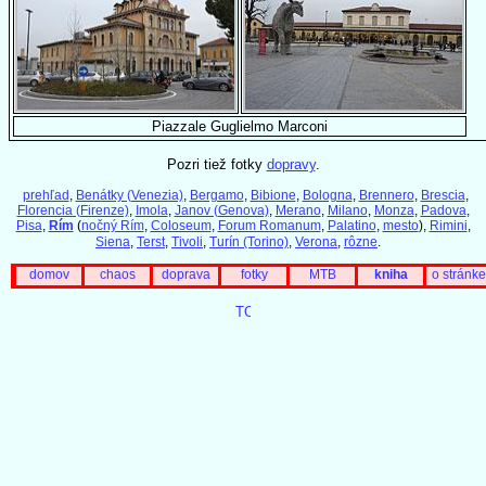
Piazzale Guglielmo Marconi
Pozri tiež fotky
dopravy
.
prehľad
,
Benátky (Venezia)
,
Bergamo
,
Bibione
,
Bologna
,
Brennero
,
Brescia
,
Florencia (Firenze)
,
Imola
,
Janov (Genova)
,
Merano
,
Milano
,
Monza
,
Padova
,
Pisa
,
Rím
(
nočný Rím
,
Coloseum
,
Forum Romanum
,
Palatino
,
mesto
),
Rimini
,
Siena
,
Terst
,
Tivoli
,
Turín (Torino)
,
Verona
,
rôzne
.
domov
chaos
doprava
fotky
MTB
kniha
o stránke