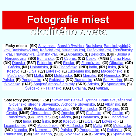
Fotografie miest
Fotografie miest
okolitého sveta
okolitého sveta
Fotky miest:
(SK)
Slovensko
:
Banská Bystrica
,
Bratislava
,
Banskobystrický
kraj
,
Bratislavský kraj
,
Košický kraj
,
Nitriansky kraj
,
Prešovský kraj
,
Trenčiansky
kraj
,
Trnavský kraj
,
Žilinský kraj
,
(AL)
Albánsko
,
(B)
Belgicko
,
(BiH)
Bosna a
Hercegovina
,
(BG)
Bulharsko
,
(CY)
Cyprus
,
(CZ)
Česko
,
(MNE)
Čierna Hora
,
(DK)
Dánsko
,
(EST)
Estónsko
,
(FIN)
Fínsko
,
(F)
Francúzsko
,
(GI)
Gibraltar
,
(GR)
Grécko
,
(NL)
Holandsko
,
(HR)
Chorvátsko
,
(IND)
India
,
(IRL)
Írsko
,
(RKS)
Kosovo
,
(LT)
Litva
,
(LV)
Lotyšsko
,
(L)
Luxembursko
,
(MK)
Macedónsko
,
(H)
Maďarsko
,
(MT)
Malta
,
(MD)
Moldavsko
,
(MC)
Monako
,
(D)
Nemecko
,
(PL)
Poľsko
,
(P)
Portugalsko
,
(A)
Rakúsko
,
(RO)
Rumunsko
,
(SM)
San Marino
,
(SLO)
Slovinsko
,
(UAE)
Spojené arabské emiráty
,
(SRB)
Srbsko
,
(E)
Španielsko
,
(S)
Švédsko
,
(I)
Taliansko
,
(UA)
Ukrajina
,
(VA)
Vatikán
.
Šoto fotky (doprava):
(SK)
Slovensko
:
Banská Bystrica
,
Bratislava
,
západné
Slovensko
,
stredné Slovensko
,
východné Slovensko
,
(AL)
Albánsko
,
(B)
Belgicko
,
(BiH)
Bosna a Hercegovina
,
(BG)
Bulharsko
,
(CY)
Cyprus
,
(CZ)
Česko
,
(MNE)
Čierna Hora
,
(DK)
Dánsko
,
(EST)
Estónsko
,
(FIN)
Fínsko
,
(F)
Francúzsko
,
(GI)
Gibraltar
,
(GR)
Grécko
,
(NL)
Holandsko
,
(HR)
Chorvátsko
,
(IND)
India
,
(IRL)
Írsko
,
(RKS)
Kosovo
,
(LT)
Litva
,
(LV)
Lotyšsko
,
(L)
Luxembursko
,
(MK)
Macedónsko
,
(H)
Maďarsko
,
(MT)
Malta
,
(MD)
Moldavsko
,
(MC)
Monako
,
(D)
Nemecko
,
(PL)
Poľsko
,
(P)
Portugalsko
,
(A)
Rakúsko
,
(RO)
Rumunsko
,
(SM)
San Marino
,
(SLO)
Slovinsko
,
(SRB)
Srbsko
,
(E)
Španielsko
,