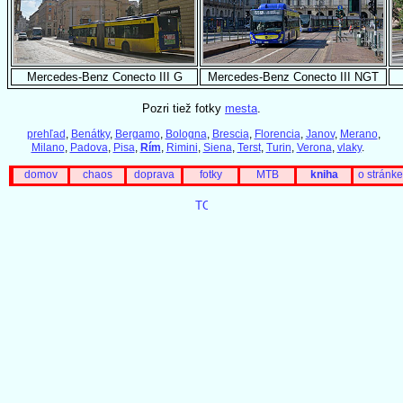
Mercedes-Benz Conecto III G
Mercedes-Benz Conecto III NGT
Pozri tiež fotky
mesta
.
prehľad
,
Benátky
,
Bergamo
,
Bologna
,
Brescia
,
Florencia
,
Janov
,
Merano
,
Milano
,
Padova
,
Pisa
,
Rím
,
Rimini
,
Siena
,
Terst
,
Turin
,
Verona
,
vlaky
.
domov
chaos
doprava
fotky
MTB
kniha
o stránke