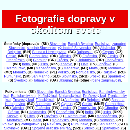
Fotografie dopravy v
Fotografie dopravy v
okolitom svete
okolitom svete
Šoto fotky (doprava):
(SK)
Slovensko
:
Banská Bystrica
,
Bratislava
,
západné
Slovensko
,
stredné Slovensko
,
východné Slovensko
,
(AL)
Albánsko
,
(B)
Belgicko
,
(BiH)
Bosna a Hercegovina
,
(BG)
Bulharsko
,
(CY)
Cyprus
,
(CZ)
Česko
,
(MNE)
Čierna Hora
,
(DK)
Dánsko
,
(EST)
Estónsko
,
(FIN)
Fínsko
,
(F)
Francúzsko
,
(GI)
Gibraltar
,
(GR)
Grécko
,
(NL)
Holandsko
,
(HR)
Chorvátsko
,
(IND)
India
,
(IRL)
Írsko
,
(RKS)
Kosovo
,
(LT)
Litva
,
(LV)
Lotyšsko
,
(L)
Luxembursko
,
(MK)
Macedónsko
,
(H)
Maďarsko
,
(MT)
Malta
,
(MD)
Moldavsko
,
(MC)
Monako
,
(D)
Nemecko
,
(PL)
Poľsko
,
(P)
Portugalsko
,
(A)
Rakúsko
,
(RO)
Rumunsko
,
(SM)
San Marino
,
(SLO)
Slovinsko
,
(SRB)
Srbsko
,
(E)
Španielsko
,
(S)
Švédsko
,
(I)
Taliansko
,
(UA)
Ukrajina
;
Iné (other)
rôzne zaujímavosti
.
Fotky miest:
(SK)
Slovensko
:
Banská Bystrica
,
Bratislava
,
Banskobystrický
kraj
,
Bratislavský kraj
,
Košický kraj
,
Nitriansky kraj
,
Prešovský kraj
,
Trenčiansky
kraj
,
Trnavský kraj
,
Žilinský kraj
,
(AL)
Albánsko
,
(B)
Belgicko
,
(BiH)
Bosna a
Hercegovina
,
(BG)
Bulharsko
,
(CY)
Cyprus
,
(CZ)
Česko
,
(MNE)
Čierna Hora
,
(DK)
Dánsko
,
(EST)
Estónsko
,
(FIN)
Fínsko
,
(F)
Francúzsko
,
(GI)
Gibraltar
,
(GR)
Grécko
,
(NL)
Holandsko
,
(HR)
Chorvátsko
,
(IND)
India
,
(IRL)
Írsko
,
(RKS)
Kosovo
,
(LT)
Litva
,
(LV)
Lotyšsko
,
(L)
Luxembursko
,
(MK)
Macedónsko
,
(H)
Maďarsko
,
(MT)
Malta
,
(MD)
Moldavsko
,
(MC)
Monako
,
(D)
Nemecko
,
(PL)
Poľsko
,
(P)
Portugalsko
,
(A)
Rakúsko
,
(RO)
Rumunsko
,
(SM)
San Marino
,
(SLO)
Slovinsko
,
(UAE)
Spojené arabské emiráty
,
(SRB)
Srbsko
,
(E)
Španielsko
,
(S)