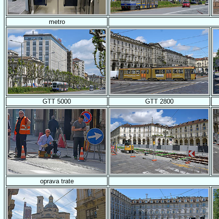
metro
GTT 5000
GTT 2800
oprava trate