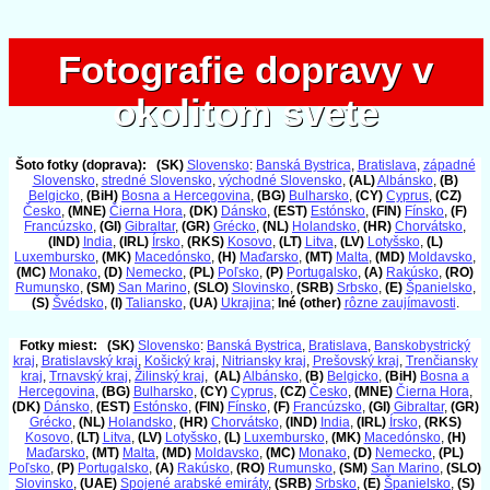
Fotografie dopravy v
Fotografie dopravy v
okolitom svete
okolitom svete
Šoto fotky (doprava):
(SK)
Slovensko
:
Banská Bystrica
,
Bratislava
,
západné
Slovensko
,
stredné Slovensko
,
východné Slovensko
,
(AL)
Albánsko
,
(B)
Belgicko
,
(BiH)
Bosna a Hercegovina
,
(BG)
Bulharsko
,
(CY)
Cyprus
,
(CZ)
Česko
,
(MNE)
Čierna Hora
,
(DK)
Dánsko
,
(EST)
Estónsko
,
(FIN)
Fínsko
,
(F)
Francúzsko
,
(GI)
Gibraltar
,
(GR)
Grécko
,
(NL)
Holandsko
,
(HR)
Chorvátsko
,
(IND)
India
,
(IRL)
Írsko
,
(RKS)
Kosovo
,
(LT)
Litva
,
(LV)
Lotyšsko
,
(L)
Luxembursko
,
(MK)
Macedónsko
,
(H)
Maďarsko
,
(MT)
Malta
,
(MD)
Moldavsko
,
(MC)
Monako
,
(D)
Nemecko
,
(PL)
Poľsko
,
(P)
Portugalsko
,
(A)
Rakúsko
,
(RO)
Rumunsko
,
(SM)
San Marino
,
(SLO)
Slovinsko
,
(SRB)
Srbsko
,
(E)
Španielsko
,
(S)
Švédsko
,
(I)
Taliansko
,
(UA)
Ukrajina
;
Iné (other)
rôzne zaujímavosti
.
Fotky miest:
(SK)
Slovensko
:
Banská Bystrica
,
Bratislava
,
Banskobystrický
kraj
,
Bratislavský kraj
,
Košický kraj
,
Nitriansky kraj
,
Prešovský kraj
,
Trenčiansky
kraj
,
Trnavský kraj
,
Žilinský kraj
,
(AL)
Albánsko
,
(B)
Belgicko
,
(BiH)
Bosna a
Hercegovina
,
(BG)
Bulharsko
,
(CY)
Cyprus
,
(CZ)
Česko
,
(MNE)
Čierna Hora
,
(DK)
Dánsko
,
(EST)
Estónsko
,
(FIN)
Fínsko
,
(F)
Francúzsko
,
(GI)
Gibraltar
,
(GR)
Grécko
,
(NL)
Holandsko
,
(HR)
Chorvátsko
,
(IND)
India
,
(IRL)
Írsko
,
(RKS)
Kosovo
,
(LT)
Litva
,
(LV)
Lotyšsko
,
(L)
Luxembursko
,
(MK)
Macedónsko
,
(H)
Maďarsko
,
(MT)
Malta
,
(MD)
Moldavsko
,
(MC)
Monako
,
(D)
Nemecko
,
(PL)
Poľsko
,
(P)
Portugalsko
,
(A)
Rakúsko
,
(RO)
Rumunsko
,
(SM)
San Marino
,
(SLO)
Slovinsko
,
(UAE)
Spojené arabské emiráty
,
(SRB)
Srbsko
,
(E)
Španielsko
,
(S)