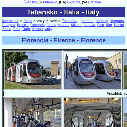
Švédsko
,
(I)
Taliansko
,
(UA)
Ukrajina
,
(VA)
Vatikán
.
Taliansko - Italia - Italy
Taliansko - Italia - Italy
kamim.sk
>
fotky
> vozy > svet >
Taliansko
:
prehľad
,
Benátky
,
Bergamo
,
Bologna
,
Brescia
,
Florencia
,
Janov
,
Merano
,
Milano
,
Padova
,
Pisa
,
Rím
,
Rimini
,
Siena
,
Terst
,
Turin
,
Verona
,
vlaky
.
Florencia - Firenze - Florence
AnsaldoBred