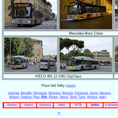
Mercedes-Benz Citaro
IVECO 491.12 CNG CityClass
Pozri tiež fotky
mesta
.
prehľad
,
Benátky
,
Bergamo
,
Bologna
,
Brescia
,
Florencia
,
Janov
,
Merano
,
Milano
,
Padova
,
Pisa
,
Rím
,
Rimini
,
Siena
,
Terst
,
Turin
,
Verona
,
vlaky
.
domov
chaos
doprava
fotky
MTB
kniha
o stránke