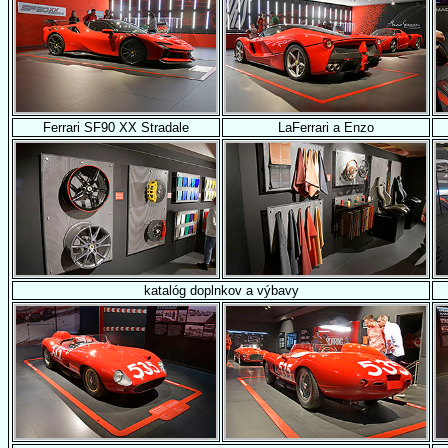
Ferrari SF90 XX Stradale
LaFerrari a Enzo
katalóg doplnkov a výbavy