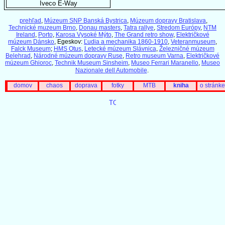
Iveco E-Way
prehľad
,
Múzeum SNP Banská Bystrica
,
Múzeum dopravy Bratislava
,
Technické muzeum Brno
,
Donau masters
,
Tatra rallye
,
Stredom Európy
,
NTM
Ireland
,
Porto
,
Karosa Vysoké Mýto
,
The Grand retro show
,
Električkové
múzeum Dánsko
, Egeskov:
Ľudia a mechanika 1860-1910
,
Veteranmuseum
,
Falck Museum
;
HMS Otus
,
Letecké múzeum Slávnica
,
Železničné múzeum
Belehrad
,
Národné múzeum dopravy Ruse
,
Retro museum Varna
,
Električkové
múzeum Ghioroc
,
Technik Museum Sinsheim
,
Museo Ferrari Maranello
,
Museo
Nazionale dell Automobile
.
domov
chaos
doprava
fotky
MTB
kniha
o stránke