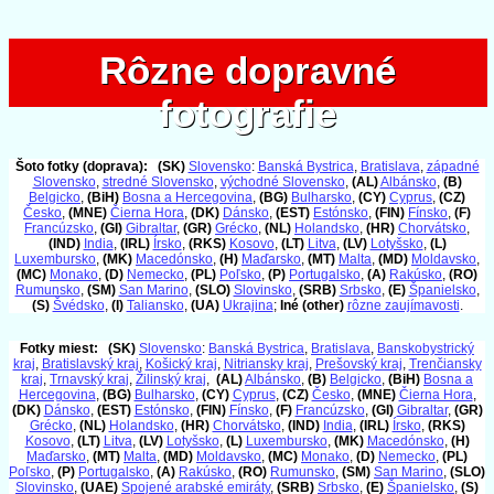
Rôzne dopravné
Rôzne dopravné
fotografie
fotografie
Šoto fotky (doprava):
(SK)
Slovensko
:
Banská Bystrica
,
Bratislava
,
západné
Slovensko
,
stredné Slovensko
,
východné Slovensko
,
(AL)
Albánsko
,
(B)
Belgicko
,
(BiH)
Bosna a Hercegovina
,
(BG)
Bulharsko
,
(CY)
Cyprus
,
(CZ)
Česko
,
(MNE)
Čierna Hora
,
(DK)
Dánsko
,
(EST)
Estónsko
,
(FIN)
Fínsko
,
(F)
Francúzsko
,
(GI)
Gibraltar
,
(GR)
Grécko
,
(NL)
Holandsko
,
(HR)
Chorvátsko
,
(IND)
India
,
(IRL)
Írsko
,
(RKS)
Kosovo
,
(LT)
Litva
,
(LV)
Lotyšsko
,
(L)
Luxembursko
,
(MK)
Macedónsko
,
(H)
Maďarsko
,
(MT)
Malta
,
(MD)
Moldavsko
,
(MC)
Monako
,
(D)
Nemecko
,
(PL)
Poľsko
,
(P)
Portugalsko
,
(A)
Rakúsko
,
(RO)
Rumunsko
,
(SM)
San Marino
,
(SLO)
Slovinsko
,
(SRB)
Srbsko
,
(E)
Španielsko
,
(S)
Švédsko
,
(I)
Taliansko
,
(UA)
Ukrajina
;
Iné (other)
rôzne zaujímavosti
.
Fotky miest:
(SK)
Slovensko
:
Banská Bystrica
,
Bratislava
,
Banskobystrický
kraj
,
Bratislavský kraj
,
Košický kraj
,
Nitriansky kraj
,
Prešovský kraj
,
Trenčiansky
kraj
,
Trnavský kraj
,
Žilinský kraj
,
(AL)
Albánsko
,
(B)
Belgicko
,
(BiH)
Bosna a
Hercegovina
,
(BG)
Bulharsko
,
(CY)
Cyprus
,
(CZ)
Česko
,
(MNE)
Čierna Hora
,
(DK)
Dánsko
,
(EST)
Estónsko
,
(FIN)
Fínsko
,
(F)
Francúzsko
,
(GI)
Gibraltar
,
(GR)
Grécko
,
(NL)
Holandsko
,
(HR)
Chorvátsko
,
(IND)
India
,
(IRL)
Írsko
,
(RKS)
Kosovo
,
(LT)
Litva
,
(LV)
Lotyšsko
,
(L)
Luxembursko
,
(MK)
Macedónsko
,
(H)
Maďarsko
,
(MT)
Malta
,
(MD)
Moldavsko
,
(MC)
Monako
,
(D)
Nemecko
,
(PL)
Poľsko
,
(P)
Portugalsko
,
(A)
Rakúsko
,
(RO)
Rumunsko
,
(SM)
San Marino
,
(SLO)
Slovinsko
,
(UAE)
Spojené arabské emiráty
,
(SRB)
Srbsko
,
(E)
Španielsko
,
(S)