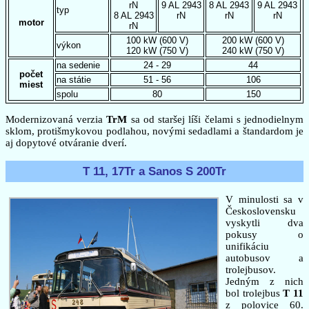
rN
9 AL 2943
8 AL 2943
9 AL 2943
typ
8 AL 2943
rN
rN
rN
motor
rN
100 kW (600 V)
200 kW (600 V)
výkon
120 kW (750 V)
240 kW (750 V)
na sedenie
24 - 29
44
počet
na státie
51 - 56
106
miest
spolu
80
150
Modernizovaná verzia
TrM
sa od staršej líši čelami s jednodielnym
sklom, protišmykovou podlahou, novými sedadlami a štandardom je
aj dopytové otváranie dverí.
T 11, 17Tr a Sanos S 200Tr
V minulosti sa v
Československu
vyskytli dva
pokusy o
unifikáciu
autobusov a
trolejbusov.
Jedným z nich
bol trolejbus
T 11
z polovice 60.