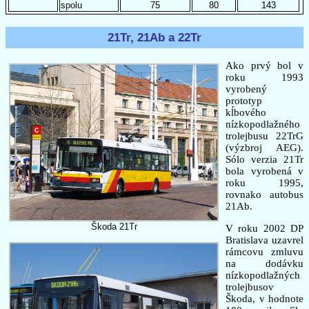
spolu
75
80
143
21Tr, 21Ab a 22Tr
Ako prvý bol v
roku 1993
vyrobený
prototyp
kĺbového
nízkopodlažného
trolejbusu 22TrG
(výzbroj AEG).
Sólo verzia 21Tr
bola vyrobená v
roku 1995,
rovnako autobus
21Ab.
Škoda 21Tr
V roku 2002 DP
Bratislava uzavrel
rámcovu zmluvu
na dodávku
nízkopodlažných
trolejbusov
Škoda, v hodnote