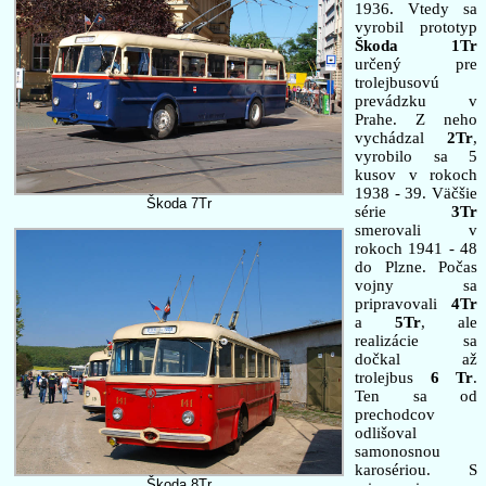
1936. Vtedy sa
vyrobil prototyp
Škoda 1Tr
určený pre
trolejbusovú
prevádzku v
Prahe. Z neho
vychádzal
2Tr
,
vyrobilo sa 5
kusov v rokoch
1938 - 39. Väčšie
Škoda 7Tr
série
3Tr
smerovali v
rokoch 1941 - 48
do Plzne. Počas
vojny sa
pripravovali
4Tr
a
5Tr
, ale
realizácie sa
dočkal až
trolejbus
6 Tr
.
Ten sa od
prechodcov
odlišoval
samonosnou
karosériou. S
Škoda 8Tr