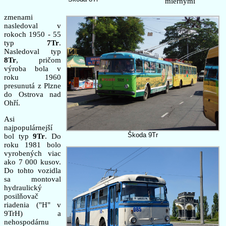
miernymi
zmenami
nasledoval v
rokoch 1950 - 55
typ
7Tr
.
Nasledoval typ
8Tr
, pričom
výroba bola v
roku 1960
presunutá z Plzne
do Ostrova nad
Ohří.
Asi
najpopulárnejší
Škoda 9Tr
bol typ
9Tr
. Do
roku 1981 bolo
vyrobených viac
ako 7 000 kusov.
Do tohto vozidla
sa montoval
hydraulický
posilňovač
riadenia ("H" v
9TrH) a
nehospodárnu