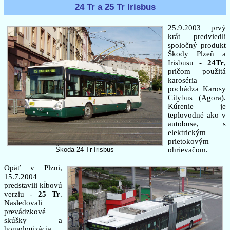
24 Tr a 25 Tr Irisbus
25.9.2003 prvý
krát predviedli
spoločný produkt
Škody Plzeň a
Irisbusu -
24Tr
,
pričom použitá
karoséria
pochádza Karosy
Citybus (Agora).
Kúrenie je
teplovodné ako v
autobuse, s
elektrickým
prietokovým
Škoda 24 Tr Irisbus
ohrievačom.
Opäť v Plzni,
15.7.2004
predstavili kĺbovú
verziu -
25 Tr
.
Nasledovali
prevádzkové
skúšky a
homologizácia.