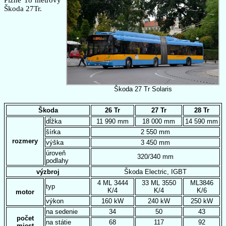
Plzne 18 metrový
Škoda 27Tr.
Škoda 27 Tr Solaris
Škoda
26 Tr
27 Tr
28 Tr
dĺžka
11 990 mm
18 000 mm
14 590 mm
šírka
2 550 mm
rozmery
výška
3 450 mm
úroveň
320/340 mm
podlahy
výzbroj
Škoda Electric, IGBT
4 ML 3444
33 ML 3550
ML3846
typ
K/4
K/4
K/6
motor
výkon
160 kW
240 kW
250 kW
na sedenie
34
50
43
počet
na státie
68
117
92
miest