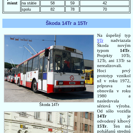
miest
na státie
58
59
42
spolu
82
78
70
Škoda 14Tr a 15Tr
Na úspešný typ
9Tr
nadviazala
Škoda novým
typom
14Tr
.
Projekty 10Tr,
12Tr, ani 13Tr sa
nerealizovali.
Hoci prvý
prototyp vznikol
už v roku 1972,
príprava sa
obnovila v roku
1980 a
nasledovala
Škoda 14Tr
sériová výroba.
Od sólo vozidla
14Tr
je
odvodený kĺbový
15Tr
. Ten má
poháňanú strednú