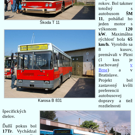
rokov. Bol takmer
totožný s
autobusom
ŠM
11
, poháňal ho
Škoda T 11
jeden motor s
výkonom
120
kW
. Maximálna
rýchlosť bola
65
km/h
. Vyrobilo sa
8 kusov,
premávali v Plzni
(1 kus je
zachovaný
v
Brne
) a v
Bratislave.
Projekt bol
zastavený kvôli
preferencii
autobusovej
Karosa B 831
dopravy a tiež
rozdielnosti
špecifických
dielov.
Ďalší pokus bol
17Tr
. Vychádzal