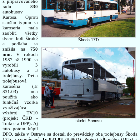
z pripravovaného
radu
830
autobusov
Karosa. Oproti
starším typom sa
karoseria mala
zaobliť, všetky
dvere boli široké
Škoda 17Tr
a podlaha sa
znížila na
750
mm
. V rokoch
1987 až 1990 sa
vyrobili 3
autobusy a 3
trolejbusy. Tretia
trolejbusová
karoséria (Tr
831.03) bola
použitá ako
funkčná vzorka
využívajúca
výzbroj TV10
(projekt ČKD -
skelet Sanosu
Trakce a DPP). Aj
túto potom kúpil
DPO, takže v Ostrave sa dostali do prevádzky oba trolejbusy Škoda
17Tr a spomínaný
Tr 831.03
(#3902). Projekt kĺbového (18Tr) a