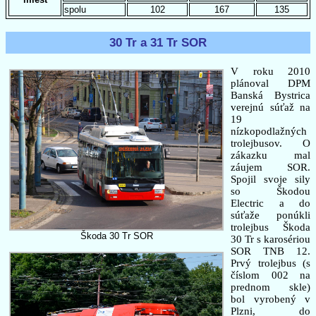
spolu
102
167
135
30 Tr a 31 Tr SOR
V roku 2010
plánoval DPM
Banská Bystrica
verejnú súťaž na
19
nízkopodlažných
trolejbusov. O
zákazku mal
záujem SOR.
Spojil svoje sily
so Škodou
Electric a do
súťaže ponúkli
trolejbus Škoda
Škoda 30 Tr SOR
30 Tr s karosériou
SOR TNB 12.
Prvý trolejbus (s
číslom 002 na
prednom skle)
bol vyrobený v
Plzni, do