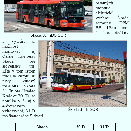
ostatných
montuje
elektrickú
výzbroj Škoda
samotný DPM
BB. Ušetrí tým
časť prostriedkov
Škoda 30 TrDG SOR
a vytvára si
možnosť
montovať aj
ďalšie trolejbusy
Škoda pre
slovenský trh.
Ešte v tom istom
roku sa vyrobil aj
prvý kĺbový
trolejbus Škoda
31 Tr pre Hradec
Králové.30 Tr sa
ponúka v 3- aj v
4-dverovom
Škoda 31 Tr SOR
vyhotovaní, 31 Tr
má štandardne 5 dverí.
Škoda
30 Tr
31 Tr