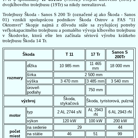
dvojkĺbového trolejbusu (19Tr) sa nikdy nerealizoval.
Trolejbusy Škoda - Sanos S 200 Tr (označené aj ako Škoda - Sanos
01) vznikli spoluprácou podnikov Škoda Ostrov a FAS "11
Oktomvri" Skopje najmä z dôvodu stále sa zvyšujúcej potreby
veľkokapacitného trolejbusu a pomalého vývoja kĺbového trolejbusu
v Škodovke, ktorá ešte len začínala sériovú výrobu krátkeho
trolejbusu Škoda 14 Tr.
Sanos S
Škoda
T 11
17 Tr
200Tr
11 465
dĺžka
10 985 mm
18 000 mm
mm
šírka
2 500 mm
rozmery
výška
3 470 mm
3 485 mm
3 540 mm
úroveň
750 mm
podlahy
Škoda,
výzbroj
Škoda, tyristorová, pulzná
stykačová
AL 2943
typ
2 AL 2744 sN
6 AL 2943 rN
rN
motor
výkon
120 kW
100 kW
200 kW
na sedenie
29
44
počet
na státie
46
51
99
miest