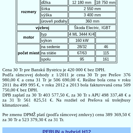
dĺžka
12 180 mm
18 750 mm
šírka
2 550 mm
rozmery
výška
3 400 mm
úroveň podlahy
360 mm
výzbroj
Škoda Electric, IGBT
typ
4 ML 3444 K/4
motor
výkon
160 kW
na sedenie
28/32
46
počet miest
na státie
67/63
115
spolu
95
161
Cena 30 Tr pre Banskú Bystricu je 420 000 € bez DPH.
Podľa rámcovej dohody z 1/2011 je cena 30 Tr pre Prešov 376
980,00 € a cena 31 Tr je 506 690,00 €. Reálne bola cena v roku
2011 iba 499 995 €, v roku 2012 a 2013 bola fakturovaná cena 509
750,00 € bez DPH.
DPB zaplatí za 30 Tr 403 577,50 €, za 30 Tr s APU 498 337,48 € a
za 31 Tr 561 825,51 €. Na rozdiel od Prešova sú trolejbusy
klimatizované.
Pre zmenu DPMŽ platí (podľa rámcovej zmluvy) cenu 389 369,50 €
za 30 Tr a 523 379,30 € za 31 Tr.
PERUN a hybrid H12