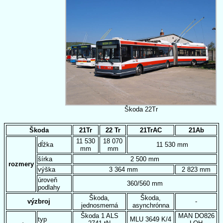
Škoda 22Tr
Škoda
21Tr
22 Tr
21TrAC
21Ab
11 530
18 070
dĺžka
11 530 mm
mm
mm
šírka
2 500 mm
rozmery
výška
3 364 mm
2 823 mm
úroveň
360/560 mm
podlahy
Škoda,
Škoda,
výzbroj
-
jednosmerná
asynchrónna
Škoda 1 ALS
MAN DO826
typ
MLU 3649 K/4