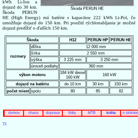
kWh Li-Ion a
dojazd do 30 km.
Škoda PERUN HE
Škoda PERUN
HE (High Energy) má batérie s kapacitou 222 kWh Li-Pol, čo
umožňuje dojazd do 150 km. Pri použití rýchlonabíjania je možné
dojazd predĺžiť o ďalších 150 km.
Škoda
H12
PERUN HP
PERUN HE
dĺžka
12 000 mm
šírka
2 550 mm
rozmery
výška
3 225 mm
3 250 mm
úroveň podlahy
360 mm
184 kW diesel
výkon motoru
160 kW
160 kW
dojazd na batériu
do 10 km
30 km
150 km
počet miest
spolu
80
85
82
domov
chaos
doprava
fotky
MTB
kniha
o stránke