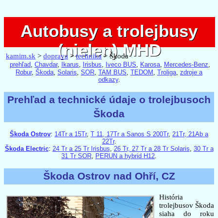
Autobusy a trolejbusy
Autobusy a trolejbusy
(nielen) MHD
(nielen) MHD
kamim.sk
>
doprava
>
technika
> Škoda
prehľad
,
Chavdar
,
Ikarus
,
Irisbus
,
Iveco BUS
,
Karosa
,
Mercedes-Benz
,
Robur
,
Škoda
,
Solaris
,
SOR
,
TAM BUS
,
TEDOM
,
Troliga
,
zdroje a
odkazy
.
Prehľad a technické údaje o trolejbusoch
Škoda
Škoda Ostrov
:
14Tr a 15Tr
,
T 11, 17Tr a Sanos S 200Tr
,
21Tr, 21Ab a
22Tr
.
Škoda Electric
:
24 Tr a 25 Tr Irisbus
,
26 Tr, 27 Tr a 28 Tr Solaris
,
30 Tr a
31 Tr SOR
,
PERUN a hybrid H12
.
Škoda Ostrov nad Ohří, CZ
História
trolejbusov Škoda
siaha do roku