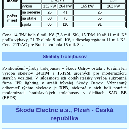
2741 tN
LOH
motor
výkon
132 kW
264 kW
165 kW
162 kW
na sedenie
26
41
26
počet
na státie
60
75
65
miest
spolu
86
116
91
Cena 14 TrM bola 6 mil. Kč (7,8 mil. Sk), 15 TrM 10 až 11 mil. Kč
podľa výbavy, 21 Tr okolo 9 mil. Kč, s dieselagregátom 11 mil. Kč.
Cena 21TrAC pre Bratislavu bola 15 mil. Sk.
Skelety trolejbusov
Po skončení výroby trolejbusov v Škode Ostrov ostala v továrni len
výroba skeletov
14TrM
a
15TrM
určených pre modernizáciu
starších vozidiel. V súčasnosti ich dodávateľsky vyrába súkromná
firma JPR lighting v areáli bývalej Škody Ostrov. Významný
odberateľ týchto skeletov je
DPB
, niektoré z nich boli použité
modernizacii bratislavských trolejbusov v dielňach SAD BB
(BBDS).
Škoda Electric a.s., Plzeň - Česká
republika