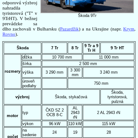
odporovú výzbroj
nahradila
tyristorová ("T" v
Škoda 9Tr
9TrHT). V bežnej
prevádzke sa
dlho zachovali v Bulharsku (
Pazardžik
) a na Ukrajine (napr.
Krym
,
Rovno
).
9 Tr a 9
Škoda
7 Tr
8 Tr
9 Tr HT
Tr H
dĺžka
10 700 mm
11 000 mm
šírka
2 500 mm
3 300
rozmery
výška
3 290 mm
3 240 mm
mm
úroveň
750 mm
podlahy
Škoda,
výzbroj
Škoda, stykačová
tyristorová,
pulzná
AL
ČKD SZ 2
typ
2943
2 AL 2943 rN
OCB 8-C
motor
rN
výkon
96 kW
110 kW
115 kW
na
24
19
28
sedenie
počet