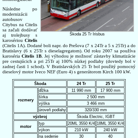
Následne po
modernizácii
autobusov
Citybus na Citelis
sa začali dodávať
Škoda 25 Tr Irisbus
aj trolejbusy s
karosériou
Citelis
(Citelis 1A). Dodané boli napr. do Prešova (7 x 24Tr a 5 x 25Tr) a do
Bratislavy (6 x 25Tr s dieselagregatom). Od roku 2007 sa používa
karoséria
Citelis 1B
. Jej výhodou je možnosť zástavby klimatizácie
pre cestujúcich a pri 25Tr aj 100% nízkej podlahy (dovtedy bol v
zadnej časti 1 schod). V Bratislavských 25 Tr bol použitý pomocný
dieselový motor Iveco NEF (Euro 4) s generátorom Kirch 100 kW.
Škoda
24 Tr
25 Tr
dĺžka
11 990 mm
17 900 mm
šírka
2 500 mm
rozmery
výška
3 466 mm
úroveň podlahy
320/330 mm
výzbroj
Škoda Electric, IGBT
typ
20ML 3550 K/4
18ML 3550 K/4
motor
výkon
210 kW
240 kW
na sedenie
30
40