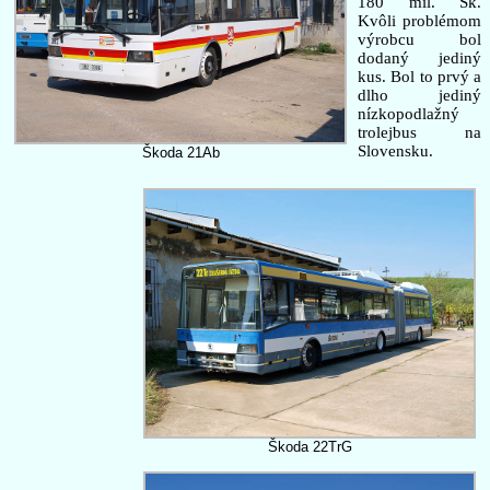
180 mil. Sk.
Kvôli problémom
výrobcu bol
dodaný jediný
kus. Bol to prvý a
dlho jediný
nízkopodlažný
trolejbus na
Slovensku.
Škoda 21Ab
Škoda 22TrG