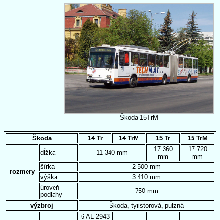
Škoda 15TrM
Škoda
14 Tr
14 TrM
15 Tr
15 TrM
17 360
17 720
dĺžka
11 340 mm
mm
mm
šírka
2 500 mm
rozmery
výška
3 410 mm
úroveň
750 mm
podlahy
výzbroj
Škoda, tyristorová, pulzná
6 AL 2943