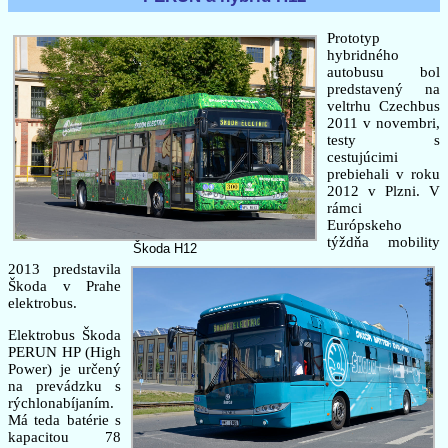
Prototyp
hybridného
autobusu bol
predstavený na
veltrhu Czechbus
2011 v novembri,
testy s
cestujúcimi
prebiehali v roku
2012 v Plzni. V
rámci
Európskeho
týždňa mobility
Škoda H12
2013 predstavila
Škoda v Prahe
elektrobus.
Elektrobus Škoda
PERUN HP (High
Power) je určený
na prevádzku s
rýchlonabíjaním.
Má teda batérie s
kapacitou 78