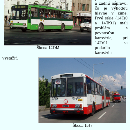
a zadnú nápravu,
čo je výhodou
hlavne v zime.
Prvé série (14Tr0
a 14Tr01) mali
problém s
pevnosťou
karosérie, pri
14Tr01 sa
podarilo
Škoda 14TrM
karosériu
vystužiť.
Škoda 15Tr