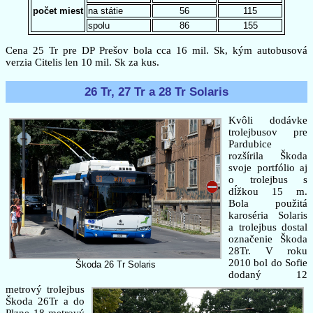
počet miest
na státie
56
115
spolu
86
155
Cena 25 Tr pre DP Prešov bola cca 16 mil. Sk, kým autobusová
verzia Citelis len 10 mil. Sk za kus.
26 Tr, 27 Tr a 28 Tr Solaris
Kvôli dodávke
trolejbusov pre
Pardubice
rozšírila Škoda
svoje portfólio aj
o trolejbus s
dĺžkou 15 m.
Bola použitá
karoséria Solaris
a trolejbus dostal
označenie Škoda
28Tr. V roku
2010 bol do Sofie
Škoda 26 Tr Solaris
dodaný 12
metrový trolejbus
Škoda 26Tr a do