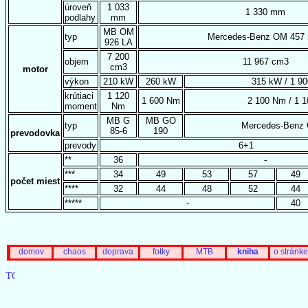
úroveň
1 033
1 330 mm
podlahy
mm
MB OM
typ
Mercedes-Benz OM 457
926 LA
7 200
objem
11 967 cm3
cm3
motor
výkon
210 kW
260 kW
315 kW / 1 90
krútiaci
1 120
1 600 Nm
2 100 Nm / 1 1
moment
Nm
MB G
MB GO
typ
Mercedes-Benz
85-6
190
prevodovka
prevody
6+1
**
36
-
***
34
49
53
57
49
počet miest
****
32
44
48
52
44
*****
-
40
domov
chaos
doprava
fotky
MTB
kniha
o stránke