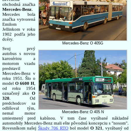
obchodná značka
Mercedes-Benz
.
Mercedes bola
značka vytvorená
Emilom
Jellinkom v roku
1902 podľa jeho
dcéry.
Mercedes-Benz O 405G
Svoj prvý
autobus s novou
karosériou a
motorom vzadu
predstavil
Mercedes-Benz v
roku 1951. Šlo o
model
O 6600 H
,
od roku 1954
označený ako
O
320
. Od
predchodcov sa
odlišoval tým,
Mercedes-Benz O 405 N
nemal motor
umiestnený pred kabínou. V tom čase vyrábané nákladné
automobily Mercedes-Benz mali ešte pôvodnú koncepciu s "nosom".
Rovesníkom našej
Škody 706 RTO
bol model
O 321
, vyrábaný od