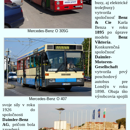
busy, aj elektrické
trolejbusy)
vytvorila
spoločnosť
Benz
& Cie
Karla
Benza v roku
Mercedes-Benz O 305G
1895
po úprave
modelu
Benz
Viktoria
.
Konkurenčná
spoločnosť
Daimler-
Motoren-
Gesellschaft
vytvorila prvý
poschodový
autobus pre
Londýn v roku
1898. Obaja títo
výrobcovia spojili
Mercedes-Benz O 407
svoje sily v roku
1926 do
spoločnosti
Daimler-Benz
AG
, pričom bola
zavedená