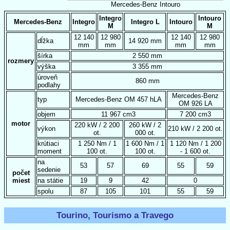
Mercedes-Benz Intouro
Integro
Intouro
Mercedes-Benz
Integro
Integro L
Intouro
M
M
12 140
12 980
12 140
12 980
dĺžka
14 920 mm
mm
mm
mm
mm
šírka
2 550 mm
rozmery
výška
3 355 mm
úroveň
860 mm
podlahy
Mercedes-Benz
typ
Mercedes-Benz OM 457 hLA
OM 926 LA
objem
11 967 cm3
7 200 cm3
motor
220 kW / 2 200
260 kW / 2
výkon
210 kW / 2 200 ot.
ot.
000 ot.
krútiaci
1 250 Nm / 1
1 600 Nm / 1
1 120 Nm / 1 200
moment
100 ot.
100 ot.
- 1 600 ot.
na
53
57
69
55
59
sedenie
počet
miest
na státie
19
9
42
0
spolu
87
105
101
55
59
Tourino, Tourismo a Travego