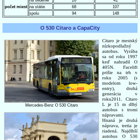
na sedenie
26
41
počet miest
na státie
68
107
spolu
94
148
O 530 Citaro a CapaCity
Citaro je mestský
nízkopodlažný
autobus. Vyrába
sa od roku 1997
keď nahradil O
405N. Facelift
prišie na trh v
roku 2005 (s
modelom low-
entry), druhá
generácia v
roku2011. Citaro
L je 15 m dlhý
Mercedes-Benz O 530 Citaro
autobus s tromi
nápravami.
Hnaná je druhá
náprava, tretia je
riadená. Najdlhší
autobus O 530