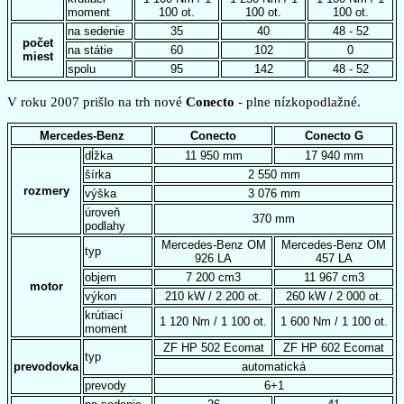
moment
100 ot.
100 ot.
100 ot.
na sedenie
35
40
48 - 52
počet
na státie
60
102
0
miest
spolu
95
142
48 - 52
V roku 2007 prišlo na trh nové
Conecto
- plne nízkopodlažné.
Mercedes-Benz
Conecto
Conecto G
dĺžka
11 950 mm
17 940 mm
šírka
2 550 mm
rozmery
výška
3 076 mm
úroveň
370 mm
podlahy
Mercedes-Benz OM
Mercedes-Benz OM
typ
926 LA
457 LA
objem
7 200 cm3
11 967 cm3
motor
výkon
210 kW / 2 200 ot.
260 kW / 2 000 ot.
krútiaci
1 120 Nm / 1 100 ot.
1 600 Nm / 1 100 ot.
moment
ZF HP 502 Ecomat
ZF HP 602 Ecomat
typ
prevodovka
automatická
prevody
6+1