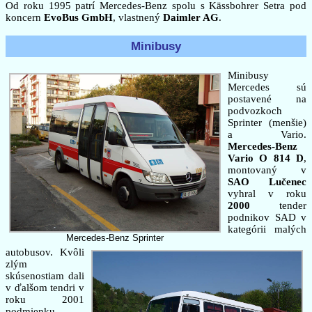
Od roku 1995 patrí Mercedes-Benz spolu s Kässbohrer Setra pod
koncern
EvoBus GmbH
, vlastnený
Daimler AG
.
Minibusy
Minibusy
Mercedes sú
postavené na
podvozkoch
Sprinter (menšie)
a Vario.
Mercedes-Benz
Vario O 814 D
,
montovaný v
SAO Lučenec
vyhral v roku
2000
tender
podnikov SAD v
kategórii malých
Mercedes-Benz Sprinter
autobusov. Kvôli
zlým
skúsenostiam dali
v ďalšom tendri v
roku 2001
podmienku