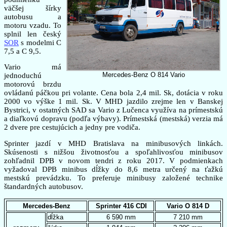
väčšej šírky
autobusu a
motoru vzadu. To
splnil len český
SOR
s modelmi C
7,5 a C 9,5.
Vario má
Mercedes-Benz O 814 Vario
jednoduchú
motorovú brzdu
ovládanú páčkou pri volante. Cena bola 2,4 mil. Sk, dotácia v roku
2000 vo výške 1 mil. Sk. V MHD jazdilo zrejme len v Banskej
Bystrici, v ostatných SAD sa Vario z Lučenca využíva na prímestskú
a diaľkovú dopravu (podľa výbavy). Prímestská (mestská) verzia má
2 dvere pre cestujúcich a jedny pre vodiča.
Sprinter jazdí v MHD Bratislava na minibusových linkách.
Skúsenosti s nižšou životnosťou a spoľahlivosťou minibusov
zohľadnil DPB v novom tendri z roku 2017. V podmienkach
vyžadoval DPB minibus dĺžky do 8,6 metra určený na ťažkú
mestskú prevádzku. To preferuje minibusy založené technike
štandardných autobusov.
Mercedes-Benz
Sprinter 416 CDI
Vario O 814 D
dĺžka
6 590 mm
7 210 mm