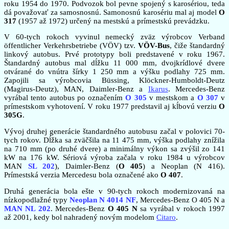
roku 1954 do 1970. Podvozok bol pevne spojený s karosériou, teda
dá považovať za samosnosnú. Samonosnú karosériu mal aj model
O
317
(1957 až 1972) určený na mestskú a prímestskú prevádzku.
V 60-tych rokoch vyvinul nemecký zväz výrobcov Verband
öffentlicher Verkehrsbetriebe (VÖV) tzv.
VÖV-Bus
, čiže štandardný
linkový autobus. Prvé prototypy boli predstavené v roku 1967.
Štandardný autobus mal dĺžku 11 000 mm, dvojkrídlové dvere
otvárané do vnútra šírky 1 250 mm a výšku podlahy 725 mm.
Zapojili sa výrobcovia Büssing, Klöckner-Humboldt-Deutz
(Magirus-Deutz), MAN, Daimler-Benz a
Ikarus
. Mercedes-Benz
vyrábal tento autobus po označením
O 305
v mestskom a
O 307
v
prímestskom vyhotovení. V roku 1977 predstavil aj kĺbovú verziu
O
305G
.
Vývoj druhej generácie štandardného autobusu začal v polovici 70-
tych rokov. Dĺžka sa zväčšila na 11 475 mm, výška podlahy znížila
na 710 mm (po druhé dvere) a minimálny výkon sa zvýšil zo 141
kW na 176 kW. Sériová výroba začala v roku 1984 u výrobcov
MAN
SL 202
), Daimler-Benz (
O 405
) a Neoplan (N 416).
Prímestská verzia Mercedesu bola označené ako
O 407
.
Druhá generácia bola ešte v 90-tych rokoch modernizovaná na
nízkopodlažné typy
Neoplan N 4014 NF
, Mercedes-Benz O 405 N a
MAN NL 202
. Mercedes-Benz
O 405 N
sa vyrábal v rokoch 1997
až 2001, kedy bol nahradený novým modelom
Citaro
.