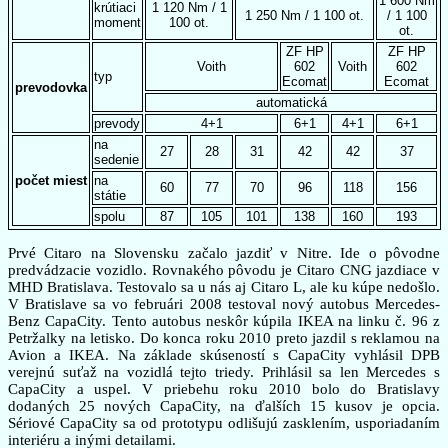
1 600 Nm
krútiaci
1 120 Nm / 1
1 250 Nm / 1 100 ot.
/ 1 100
moment
100 ot.
ot.
ZF HP
ZF HP
Voith
602
Voith
602
typ
Ecomat
Ecomat
prevodovka
automatická
prevody
4+1
6+1
4+1
6+1
na
27
28
31
42
42
37
sedenie
počet miest
na
60
77
70
96
118
156
státie
spolu
87
105
101
138
160
193
Prvé Citaro na Slovensku začalo jazdiť v Nitre. Ide o pôvodne
predvádzacie vozidlo. Rovnakého pôvodu je Citaro CNG jazdiace v
MHD Bratislava. Testovalo sa u nás aj Citaro L, ale ku kúpe nedošlo.
V Bratislave sa vo februári 2008 testoval nový autobus Mercedes-
Benz CapaCity. Tento autobus neskôr kúpila IKEA na linku č. 96 z
Petržalky na letisko. Do konca roku 2010 preto jazdil s reklamou na
Avion a IKEA. Na základe skúseností s CapaCity vyhlásil DPB
verejnú suťaž na vozidlá tejto triedy. Prihlásil sa len Mercedes s
CapaCity a uspel. V priebehu roku 2010 bolo do Bratislavy
dodaných 25 nových CapaCity, na ďalších 15 kusov je opcia.
Sériové CapaCity sa od prototypu odlišujú zasklením, usporiadaním
interiéru a inými detailami.