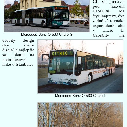
GL sa predával
pod názvom
CapaCity. Má
štyri nápravy, dve
zadné sú rovnako
usporiadané ako
v Citaro L.
Mercedes-Benz O 530 Citaro G
CapaCity má
osobitý design
(tzv. metro
dizajn) a najlepšie
sa uplatnil na
metrobusovej
linke v Istanbule.
Mercedes-Benz O 530 Citaro L