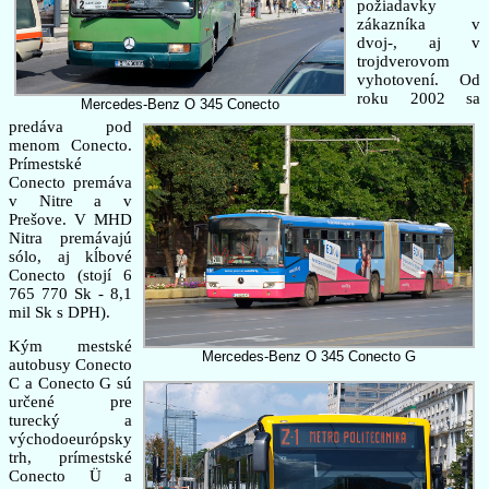
požiadavky
zákazníka v
dvoj-, aj v
trojdverovom
vyhotovení. Od
roku 2002 sa
Mercedes-Benz O 345 Conecto
predáva pod
menom Conecto.
Prímestské
Conecto premáva
v Nitre a v
Prešove. V MHD
Nitra premávajú
sólo, aj kĺbové
Conecto (stojí 6
765 770 Sk - 8,1
mil Sk s DPH).
Kým mestské
Mercedes-Benz O 345 Conecto G
autobusy Conecto
C a Conecto G sú
určené pre
turecký a
východoeurópsky
trh, prímestské
Conecto Ü a