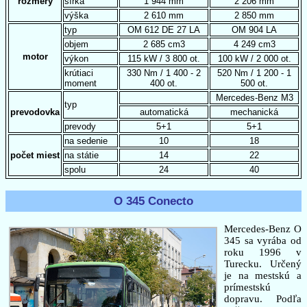
rozmery
šírka
1 944 mm
2 206 mm
výška
2 610 mm
2 850 mm
typ
OM 612 DE 27 LA
OM 904 LA
objem
2 685 cm3
4 249 cm3
motor
výkon
115 kW / 3 800 ot.
100 kW / 2 000 ot.
krútiaci
330 Nm / 1 400 - 2
520 Nm / 1 200 - 1
moment
400 ot.
500 ot.
Mercedes-Benz M3
typ
prevodovka
automatická
mechanická
prevody
5+1
5+1
na sedenie
10
18
počet miest
na státie
14
22
spolu
24
40
O 345 Conecto
Mercedes-Benz O
345 sa vyrába od
roku 1996 v
Turecku. Určený
je na mestskú a
prímestskú
dopravu. Podľa