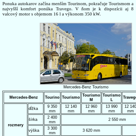
Ponuka autokarov začína menším Tourinom, pokračuje Tourismom a
najvyšší komfort ponúka Travego. V ňom je k dispozícii aj 8
valcový motor s objemom 16 l a výkonom 350 kW.
Mercedes-Benz Tourismo
Tourismo
Tourismo
Mercedes-Benz
Tourino
Tourismo
Traveg
M
L
9 350
12 140
12 960
13 990
12 14
dĺžka
mm
mm
mm
mm
mm
2 400
šírka
2 550 mm
mm
rozmery
3 300
výška
3 620 mm
mm