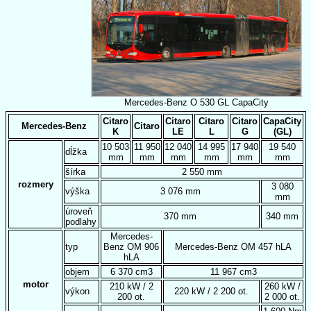
Mercedes-Benz O 530 GL CapaCity
Citaro
Citaro
Citaro
Citaro
CapaCity
Mercedes-Benz
Citaro
K
LE
L
G
(GL)
10 503
11 950
12 040
14 995
17 940
19 540
dĺžka
mm
mm
mm
mm
mm
mm
šírka
2 550 mm
rozmery
3 080
výška
3 076 mm
mm
úroveň
370 mm
340 mm
podlahy
Mercedes-
typ
Benz OM 906
Mercedes-Benz OM 457 hLA
hLA
objem
6 370 cm3
11 967 cm3
motor
210 kW / 2
260 kW /
výkon
220 kW / 2 200 ot.
200 ot.
2 000 ot.