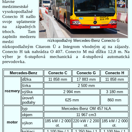
hlavne
medzimestské
vysokopodlažné
Conecto H našlo
svoje uplatnenie
na západných
trhoch. Tam
zaplnilo medzeru
nízkopodlažný Mercedes-Benz Conecto G
medzi
nízkopodlažným Citarom Ü a Integrom vhodným aj na zájazdy.
Conecto H tak nahrádza O 407. Conecto M má dĺžku 12,8 m. Na
výber je 6-stupňová mechanická a 4-stupňová automatická
prevodovka.
Mercedes-Benz
Conecto C
Conecto G
Conecto H
dĺžka
11 858 mm
17 883 mm
11 858 mm
šírka
2 500 mm
rozmery
výška
2 994 mm
3 180 mm
úroveň
625 mm
860 mm
podlahy
typ
Mercedes-Benz OM 457 hLA
objem
11 967 cm3
185 kW / 2 000
220 kW / 2 200
185 kW / 2 000
motor
výkon
ot.
ot.
ot.
krútiaci
1 100 Nm / 1
1 250 Nm / 1
1 100 Nm / 1