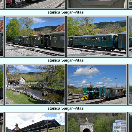
stanica Šargan-Vitasi
stanica Šargan-Vitasi
stanica Šargan-Vitasi