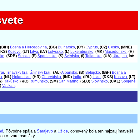
svete
svete
(BiH)
Bosna a Hercegovina
,
(BG)
Bulharsko
,
(CY)
Cyprus
,
(CZ)
Česko
,
(MNE)
RKS)
Kosovo
,
(LT)
Litva
,
(LV)
Lotyšsko
,
(L)
Luxembursko
,
(MK)
Macedónsko
,
(H)
sko
,
(SRB)
Srbsko
,
(E)
Španielsko
,
(S)
Švédsko
,
(I)
Taliansko
,
(UA)
Ukrajina
;
Iné
raj
,
Trnavský kraj
,
Žilinský kraj
,
(AL)
Albánsko
,
(B)
Belgicko
,
(BiH)
Bosna a
o
,
(NL)
Holandsko
,
(HR)
Chorvátsko
,
(IND)
India
,
(IRL)
Írsko
,
(RKS)
Kosovo
,
(LT)
A)
Rakúsko
,
(RO)
Rumunsko
,
(SM)
San Marino
,
(SLO)
Slovinsko
,
(UAE)
Spojené
)
Vatikán
.
ad
. Pôvodne spájala
Sarajevo
a
Užice
, obnovený bola ten najzaujímavejší
ťou v tvare osmičky.