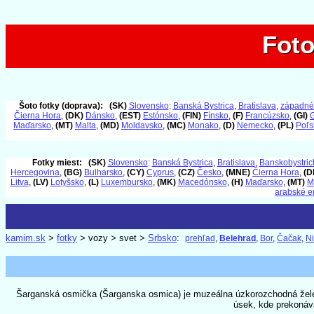
Foto
Foto
Šoto fotky (doprava):
(SK)
Slovensko
:
Banská Bystrica
,
Bratislava
,
západné
Čierna Hora
,
(DK)
Dánsko
,
(EST)
Estónsko
,
(FIN)
Fínsko
,
(F)
Francúzsko
,
(GI)
G
Maďarsko
,
(MT)
Malta
,
(MD)
Moldavsko
,
(MC)
Monako
,
(D)
Nemecko
,
(PL)
Poľs
Fotky miest:
(SK)
Slovensko
:
Banská Bystrica
,
Bratislava
,
Banskobystrick
Hercegovina
,
(BG)
Bulharsko
,
(CY)
Cyprus
,
(CZ)
Česko
,
(MNE)
Čierna Hora
,
(D
Litva
,
(LV)
Lotyšsko
,
(L)
Luxembursko
,
(MK)
Macedónsko
,
(H)
Maďarsko
,
(MT)
M
arabské e
kamim.sk
>
fotky
> vozy > svet >
Srbsko
:
prehľad
,
Belehrad
,
Bor
,
Čačak
,
Ni
Šarganská osmička (Šarganska osmica) je muzeálna úzkorozchodná želez
úsek, kde prekonáva