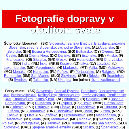
Fotografie dopravy v
Fotografie dopravy v
okolitom svete
okolitom svete
Šoto fotky (doprava):
(SK)
Slovensko
:
Banská Bystrica
,
Bratislava
,
západné
Slovensko
,
stredné Slovensko
,
východné Slovensko
,
(AL)
Albánsko
,
(B)
Belgicko
,
(BiH)
Bosna a Hercegovina
,
(BG)
Bulharsko
,
(CY)
Cyprus
,
(CZ)
Česko
,
(MNE)
Čierna Hora
,
(DK)
Dánsko
,
(EST)
Estónsko
,
(FIN)
Fínsko
,
(F)
Francúzsko
,
(GI)
Gibraltar
,
(GR)
Grécko
,
(NL)
Holandsko
,
(HR)
Chorvátsko
,
(IND)
India
,
(IRL)
Írsko
,
(RKS)
Kosovo
,
(LT)
Litva
,
(LV)
Lotyšsko
,
(L)
Luxembursko
,
(MK)
Macedónsko
,
(H)
Maďarsko
,
(MT)
Malta
,
(MD)
Moldavsko
,
(MC)
Monako
,
(D)
Nemecko
,
(PL)
Poľsko
,
(P)
Portugalsko
,
(A)
Rakúsko
,
(RO)
Rumunsko
,
(SM)
San Marino
,
(SLO)
Slovinsko
,
(SRB)
Srbsko
,
(E)
Španielsko
,
(S)
Švédsko
,
(I)
Taliansko
,
(UA)
Ukrajina
;
Iné (other)
rôzne zaujímavosti
.
Fotky miest:
(SK)
Slovensko
:
Banská Bystrica
,
Bratislava
,
Banskobystrický
kraj
,
Bratislavský kraj
,
Košický kraj
,
Nitriansky kraj
,
Prešovský kraj
,
Trenčiansky
kraj
,
Trnavský kraj
,
Žilinský kraj
,
(AL)
Albánsko
,
(B)
Belgicko
,
(BiH)
Bosna a
Hercegovina
,
(BG)
Bulharsko
,
(CY)
Cyprus
,
(CZ)
Česko
,
(MNE)
Čierna Hora
,
(DK)
Dánsko
,
(EST)
Estónsko
,
(FIN)
Fínsko
,
(F)
Francúzsko
,
(GI)
Gibraltar
,
(GR)
Grécko
,
(NL)
Holandsko
,
(HR)
Chorvátsko
,
(IND)
India
,
(IRL)
Írsko
,
(RKS)
Kosovo
,
(LT)
Litva
,
(LV)
Lotyšsko
,
(L)
Luxembursko
,
(MK)
Macedónsko
,
(H)
Maďarsko
,
(MT)
Malta
,
(MD)
Moldavsko
,
(MC)
Monako
,
(D)
Nemecko
,
(PL)
Poľsko
,
(P)
Portugalsko
,
(A)
Rakúsko
,
(RO)
Rumunsko
,
(SM)
San Marino
,
(SLO)
Slovinsko
,
(UAE)
Spojené arabské emiráty
,
(SRB)
Srbsko
,
(E)
Španielsko
,
(S)