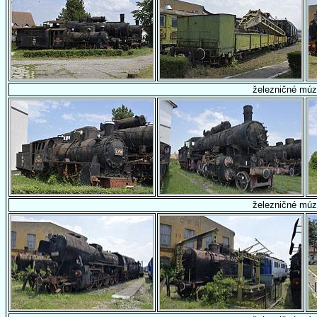
železničné múz
železničné múz