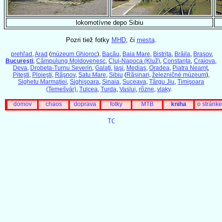
lokomotívne depo Sibiu
Pozri tiež fotky
MHD
, či
mesta
.
prehľad
,
Arad
(
múzeum Ghioroc
),
Bacău
,
Baia Mare
,
Bistriţa
,
Brăila
,
Braşov
,
Bucureşti
,
Câmpulung Moldovenesc
,
Cluj-Napoca (Kluž)
,
Constanţa
,
Craiova
,
Deva
,
Drobeta-Turnu Severin
,
Galaţi
,
Iaşi
,
Mediaş
,
Oradea
,
Piatra Neamţ
,
Piteşti
,
Ploieşti
,
Râşnov
,
Satu Mare
,
Sibiu
(
Rășinari
,
železničné múzeum
),
Sighetu Marmaţiei
,
Sighişoara
,
Sinaia
,
Suceava
,
Târgu Jiu
,
Timişoara
(Temešvár)
,
Tulcea
,
Turda
,
Vaslui
,
rôzne
,
vlaky
.
domov
chaos
doprava
fotky
MTB
kniha
o stránke