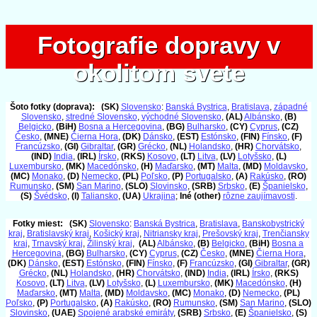
Fotografie dopravy v
Fotografie dopravy v
okolitom svete
okolitom svete
Šoto fotky (doprava):
(SK)
Slovensko
:
Banská Bystrica
,
Bratislava
,
západné
Slovensko
,
stredné Slovensko
,
východné Slovensko
,
(AL)
Albánsko
,
(B)
Belgicko
,
(BiH)
Bosna a Hercegovina
,
(BG)
Bulharsko
,
(CY)
Cyprus
,
(CZ)
Česko
,
(MNE)
Čierna Hora
,
(DK)
Dánsko
,
(EST)
Estónsko
,
(FIN)
Fínsko
,
(F)
Francúzsko
,
(GI)
Gibraltar
,
(GR)
Grécko
,
(NL)
Holandsko
,
(HR)
Chorvátsko
,
(IND)
India
,
(IRL)
Írsko
,
(RKS)
Kosovo
,
(LT)
Litva
,
(LV)
Lotyšsko
,
(L)
Luxembursko
,
(MK)
Macedónsko
,
(H)
Maďarsko
,
(MT)
Malta
,
(MD)
Moldavsko
,
(MC)
Monako
,
(D)
Nemecko
,
(PL)
Poľsko
,
(P)
Portugalsko
,
(A)
Rakúsko
,
(RO)
Rumunsko
,
(SM)
San Marino
,
(SLO)
Slovinsko
,
(SRB)
Srbsko
,
(E)
Španielsko
,
(S)
Švédsko
,
(I)
Taliansko
,
(UA)
Ukrajina
;
Iné (other)
rôzne zaujímavosti
.
Fotky miest:
(SK)
Slovensko
:
Banská Bystrica
,
Bratislava
,
Banskobystrický
kraj
,
Bratislavský kraj
,
Košický kraj
,
Nitriansky kraj
,
Prešovský kraj
,
Trenčiansky
kraj
,
Trnavský kraj
,
Žilinský kraj
,
(AL)
Albánsko
,
(B)
Belgicko
,
(BiH)
Bosna a
Hercegovina
,
(BG)
Bulharsko
,
(CY)
Cyprus
,
(CZ)
Česko
,
(MNE)
Čierna Hora
,
(DK)
Dánsko
,
(EST)
Estónsko
,
(FIN)
Fínsko
,
(F)
Francúzsko
,
(GI)
Gibraltar
,
(GR)
Grécko
,
(NL)
Holandsko
,
(HR)
Chorvátsko
,
(IND)
India
,
(IRL)
Írsko
,
(RKS)
Kosovo
,
(LT)
Litva
,
(LV)
Lotyšsko
,
(L)
Luxembursko
,
(MK)
Macedónsko
,
(H)
Maďarsko
,
(MT)
Malta
,
(MD)
Moldavsko
,
(MC)
Monako
,
(D)
Nemecko
,
(PL)
Poľsko
,
(P)
Portugalsko
,
(A)
Rakúsko
,
(RO)
Rumunsko
,
(SM)
San Marino
,
(SLO)
Slovinsko
,
(UAE)
Spojené arabské emiráty
,
(SRB)
Srbsko
,
(E)
Španielsko
,
(S)