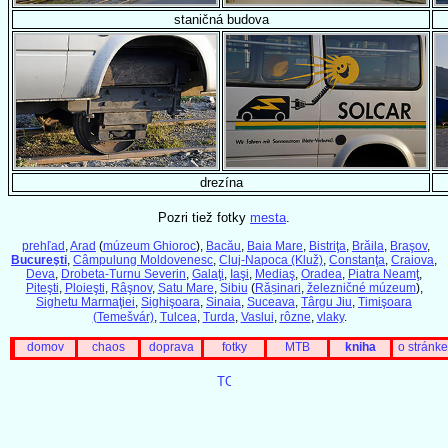
staničná budova
drezína
Pozri tiež fotky
mesta
.
prehľad
,
Arad
(
múzeum Ghioroc
),
Bacău
,
Baia Mare
,
Bistriţa
,
Brăila
,
Braşov
,
Bucureşti
,
Câmpulung Moldovenesc
,
Cluj-Napoca (Kluž)
,
Constanţa
,
Craiova
,
Deva
,
Drobeta-Turnu Severin
,
Galaţi
,
Iaşi
,
Mediaş
,
Oradea
,
Piatra Neamţ
,
Piteşti
,
Ploieşti
,
Râşnov
,
Satu Mare
,
Sibiu
(
Rășinari
,
železničné múzeum
),
Sighetu Marmaţiei
,
Sighişoara
,
Sinaia
,
Suceava
,
Târgu Jiu
,
Timişoara
(Temešvár)
,
Tulcea
,
Turda
,
Vaslui
,
rôzne
,
vlaky
.
domov
chaos
doprava
fotky
MTB
kniha
o stránke