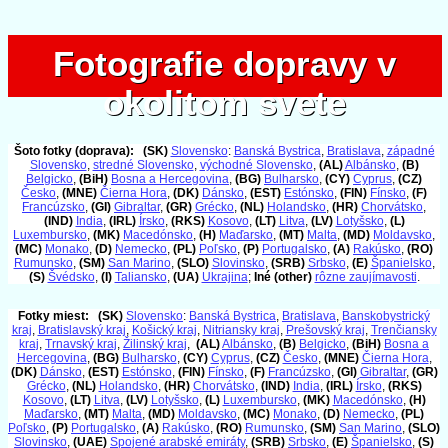
Fotografie dopravy v
Fotografie dopravy v
okolitom svete
okolitom svete
Šoto fotky (doprava):
(SK)
Slovensko
:
Banská Bystrica
,
Bratislava
,
západné
Slovensko
,
stredné Slovensko
,
východné Slovensko
,
(AL)
Albánsko
,
(B)
Belgicko
,
(BiH)
Bosna a Hercegovina
,
(BG)
Bulharsko
,
(CY)
Cyprus
,
(CZ)
Česko
,
(MNE)
Čierna Hora
,
(DK)
Dánsko
,
(EST)
Estónsko
,
(FIN)
Fínsko
,
(F)
Francúzsko
,
(GI)
Gibraltar
,
(GR)
Grécko
,
(NL)
Holandsko
,
(HR)
Chorvátsko
,
(IND)
India
,
(IRL)
Írsko
,
(RKS)
Kosovo
,
(LT)
Litva
,
(LV)
Lotyšsko
,
(L)
Luxembursko
,
(MK)
Macedónsko
,
(H)
Maďarsko
,
(MT)
Malta
,
(MD)
Moldavsko
,
(MC)
Monako
,
(D)
Nemecko
,
(PL)
Poľsko
,
(P)
Portugalsko
,
(A)
Rakúsko
,
(RO)
Rumunsko
,
(SM)
San Marino
,
(SLO)
Slovinsko
,
(SRB)
Srbsko
,
(E)
Španielsko
,
(S)
Švédsko
,
(I)
Taliansko
,
(UA)
Ukrajina
;
Iné (other)
rôzne zaujímavosti
.
Fotky miest:
(SK)
Slovensko
:
Banská Bystrica
,
Bratislava
,
Banskobystrický
kraj
,
Bratislavský kraj
,
Košický kraj
,
Nitriansky kraj
,
Prešovský kraj
,
Trenčiansky
kraj
,
Trnavský kraj
,
Žilinský kraj
,
(AL)
Albánsko
,
(B)
Belgicko
,
(BiH)
Bosna a
Hercegovina
,
(BG)
Bulharsko
,
(CY)
Cyprus
,
(CZ)
Česko
,
(MNE)
Čierna Hora
,
(DK)
Dánsko
,
(EST)
Estónsko
,
(FIN)
Fínsko
,
(F)
Francúzsko
,
(GI)
Gibraltar
,
(GR)
Grécko
,
(NL)
Holandsko
,
(HR)
Chorvátsko
,
(IND)
India
,
(IRL)
Írsko
,
(RKS)
Kosovo
,
(LT)
Litva
,
(LV)
Lotyšsko
,
(L)
Luxembursko
,
(MK)
Macedónsko
,
(H)
Maďarsko
,
(MT)
Malta
,
(MD)
Moldavsko
,
(MC)
Monako
,
(D)
Nemecko
,
(PL)
Poľsko
,
(P)
Portugalsko
,
(A)
Rakúsko
,
(RO)
Rumunsko
,
(SM)
San Marino
,
(SLO)
Slovinsko
,
(UAE)
Spojené arabské emiráty
,
(SRB)
Srbsko
,
(E)
Španielsko
,
(S)