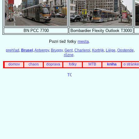
BN PCC 7700
Bombardier Flexity Outlook T3000
Pozri tiež fotky
mesta
.
prehľad
,
Brusel
,
Antverpy
,
Bruggy
,
Gent
,
Charleroi
,
Kortrijk
,
Liège
,
Oostende
,
rôzne
.
domov
chaos
doprava
fotky
MTB
kniha
o stránke