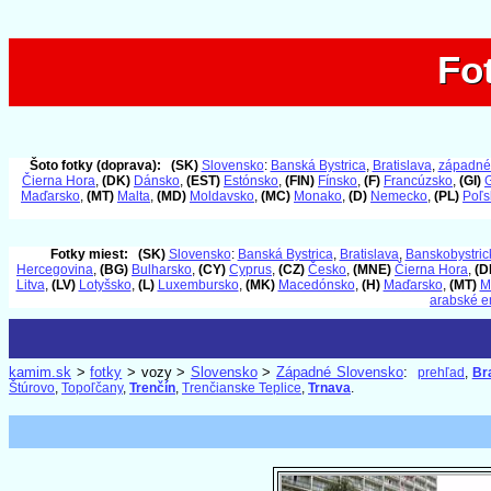
Fo
Fo
Šoto fotky (doprava):
(SK)
Slovensko
:
Banská Bystrica
,
Bratislava
,
západné
Čierna Hora
,
(DK)
Dánsko
,
(EST)
Estónsko
,
(FIN)
Fínsko
,
(F)
Francúzsko
,
(GI)
G
Maďarsko
,
(MT)
Malta
,
(MD)
Moldavsko
,
(MC)
Monako
,
(D)
Nemecko
,
(PL)
Poľs
Fotky miest:
(SK)
Slovensko
:
Banská Bystrica
,
Bratislava
,
Banskobystrick
Hercegovina
,
(BG)
Bulharsko
,
(CY)
Cyprus
,
(CZ)
Česko
,
(MNE)
Čierna Hora
,
(D
Litva
,
(LV)
Lotyšsko
,
(L)
Luxembursko
,
(MK)
Macedónsko
,
(H)
Maďarsko
,
(MT)
M
arabské e
kamim.sk
>
fotky
> vozy >
Slovensko
>
Západné Slovensko
:
prehľad
,
Br
Štúrovo
,
Topoľčany
,
Trenčín
,
Trenčianske Teplice
,
Trnava
.