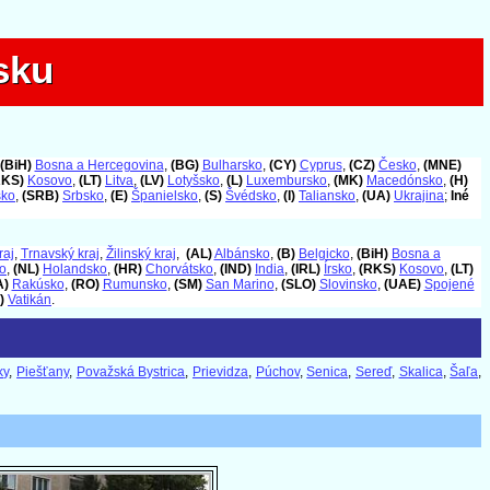
sku
sku
(BiH)
Bosna a Hercegovina
,
(BG)
Bulharsko
,
(CY)
Cyprus
,
(CZ)
Česko
,
(MNE)
RKS)
Kosovo
,
(LT)
Litva
,
(LV)
Lotyšsko
,
(L)
Luxembursko
,
(MK)
Macedónsko
,
(H)
sko
,
(SRB)
Srbsko
,
(E)
Španielsko
,
(S)
Švédsko
,
(I)
Taliansko
,
(UA)
Ukrajina
;
Iné
raj
,
Trnavský kraj
,
Žilinský kraj
,
(AL)
Albánsko
,
(B)
Belgicko
,
(BiH)
Bosna a
o
,
(NL)
Holandsko
,
(HR)
Chorvátsko
,
(IND)
India
,
(IRL)
Írsko
,
(RKS)
Kosovo
,
(LT)
A)
Rakúsko
,
(RO)
Rumunsko
,
(SM)
San Marino
,
(SLO)
Slovinsko
,
(UAE)
Spojené
)
Vatikán
.
ky
,
Piešťany
,
Považská Bystrica
,
Prievidza
,
Púchov
,
Senica
,
Sereď
,
Skalica
,
Šaľa
,