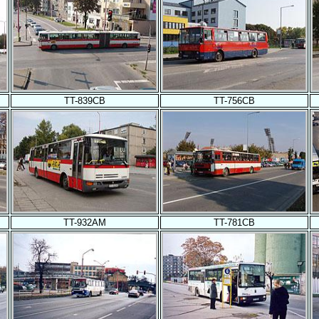
TT-839CB
TT-756CB
TT-932AM
TT-781CB