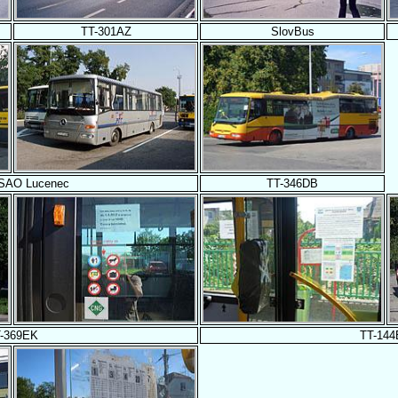
TT-301AZ
SlovBus
 SAO Lucenec
TT-346DB
-369EK
TT-14