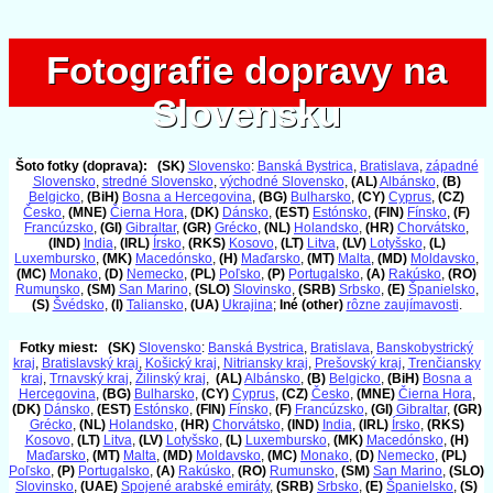
Fotografie dopravy na
Fotografie dopravy na
Slovensku
Slovensku
Šoto fotky (doprava):
(SK)
Slovensko
:
Banská Bystrica
,
Bratislava
,
západné
Slovensko
,
stredné Slovensko
,
východné Slovensko
,
(AL)
Albánsko
,
(B)
Belgicko
,
(BiH)
Bosna a Hercegovina
,
(BG)
Bulharsko
,
(CY)
Cyprus
,
(CZ)
Česko
,
(MNE)
Čierna Hora
,
(DK)
Dánsko
,
(EST)
Estónsko
,
(FIN)
Fínsko
,
(F)
Francúzsko
,
(GI)
Gibraltar
,
(GR)
Grécko
,
(NL)
Holandsko
,
(HR)
Chorvátsko
,
(IND)
India
,
(IRL)
Írsko
,
(RKS)
Kosovo
,
(LT)
Litva
,
(LV)
Lotyšsko
,
(L)
Luxembursko
,
(MK)
Macedónsko
,
(H)
Maďarsko
,
(MT)
Malta
,
(MD)
Moldavsko
,
(MC)
Monako
,
(D)
Nemecko
,
(PL)
Poľsko
,
(P)
Portugalsko
,
(A)
Rakúsko
,
(RO)
Rumunsko
,
(SM)
San Marino
,
(SLO)
Slovinsko
,
(SRB)
Srbsko
,
(E)
Španielsko
,
(S)
Švédsko
,
(I)
Taliansko
,
(UA)
Ukrajina
;
Iné (other)
rôzne zaujímavosti
.
Fotky miest:
(SK)
Slovensko
:
Banská Bystrica
,
Bratislava
,
Banskobystrický
kraj
,
Bratislavský kraj
,
Košický kraj
,
Nitriansky kraj
,
Prešovský kraj
,
Trenčiansky
kraj
,
Trnavský kraj
,
Žilinský kraj
,
(AL)
Albánsko
,
(B)
Belgicko
,
(BiH)
Bosna a
Hercegovina
,
(BG)
Bulharsko
,
(CY)
Cyprus
,
(CZ)
Česko
,
(MNE)
Čierna Hora
,
(DK)
Dánsko
,
(EST)
Estónsko
,
(FIN)
Fínsko
,
(F)
Francúzsko
,
(GI)
Gibraltar
,
(GR)
Grécko
,
(NL)
Holandsko
,
(HR)
Chorvátsko
,
(IND)
India
,
(IRL)
Írsko
,
(RKS)
Kosovo
,
(LT)
Litva
,
(LV)
Lotyšsko
,
(L)
Luxembursko
,
(MK)
Macedónsko
,
(H)
Maďarsko
,
(MT)
Malta
,
(MD)
Moldavsko
,
(MC)
Monako
,
(D)
Nemecko
,
(PL)
Poľsko
,
(P)
Portugalsko
,
(A)
Rakúsko
,
(RO)
Rumunsko
,
(SM)
San Marino
,
(SLO)
Slovinsko
,
(UAE)
Spojené arabské emiráty
,
(SRB)
Srbsko
,
(E)
Španielsko
,
(S)