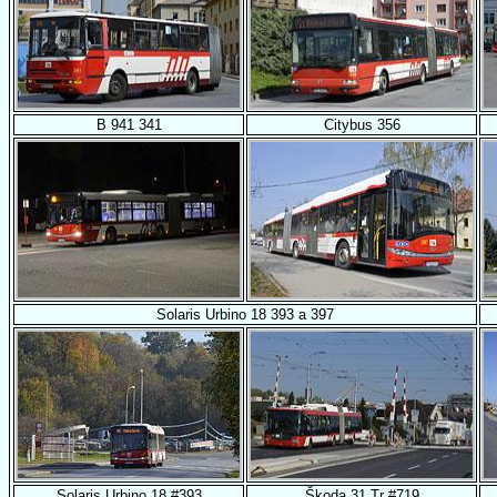
B 941 341
Citybus 356
Solaris Urbino 18 393 a 397
Solaris Urbino 18 #393
Škoda 31 Tr #719