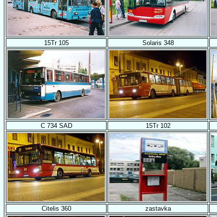
15Tr 105
Solaris 348
C 734 SAD
15Tr 102
Citelis 360
zastavka