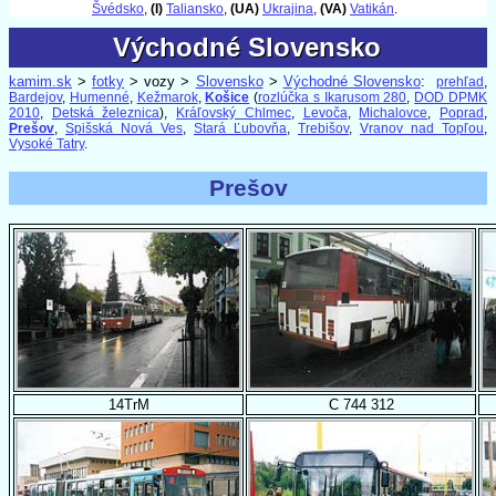
Švédsko
,
(I)
Taliansko
,
(UA)
Ukrajina
,
(VA)
Vatikán
.
Východné Slovensko
Východné Slovensko
kamim.sk
>
fotky
> vozy >
Slovensko
>
Východné Slovensko
:
prehľad
,
Bardejov
,
Humenné
,
Kežmarok
,
Košice
(
rozlúčka s Ikarusom 280
,
DOD DPMK
2010
,
Detská železnica
),
Kráľovský Chlmec
,
Levoča
,
Michalovce
,
Poprad
,
Prešov
,
Spišská Nová Ves
,
Stará Ľubovňa
,
Trebišov
,
Vranov nad Topľou
,
Vysoké Tatry
.
Prešov
14TrM
C 744 312