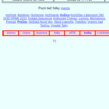
Pozri tiež fotky
mesta
.
prehľad
,
Bardejov
,
Humenné
,
Kežmarok
,
Košice
(
rozlúčka s Ikarusom 280
,
DOD DPMK 2010
,
Detská železnica
),
Kráľovský Chlmec
,
Levoča
,
Michalovce
,
Poprad
,
Prešov
,
Spišská Nová Ves
,
Stará Ľubovňa
,
Trebišov
,
Vranov nad
Topľou
,
Vysoké Tatry
.
domov
chaos
doprava
fotky
MTB
kniha
o stránke