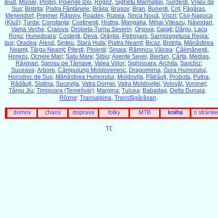
Ieud
,
Moisei
,
Plopiș
,
Poienile Izei
,
Rogoz
,
Sighetu Marmaţiei
,
Șurdești
,
Vișeu de
Sus
;
Bistriţa
:
Piatra Fântânele
;
Brăila
;
Braşov
:
Bran
,
Bunești
,
Criț
,
Făgăraş
,
Meșendorf
,
Prejmer
,
Râşnov
,
Roadeș
,
Rupea
,
Șinca Nouă
,
Viscri
;
Cluj-Napoca
(Kluž)
:
Turda
;
Constanţa
:
Costinești
,
Histria
,
Mangalia
,
Mihai Viteazu
,
Năvodari
,
Vama Veche
;
Craiova
;
Drobeta-Turnu Severin
:
Orşova
;
Galaţi
;
Dârjiu
,
Lacu
Roșu
;
Hunedoara
:
Costești
,
Deva
,
Orăștie
,
Petroșani
,
Sarmizegetusa Regia
;
Iaşi
;
Oradea
:
Aleşd
,
Şinteu
,
Stará Huta
;
Piatra Neamţ
:
Bicaz
,
Bistrița
,
Mănăstirea
Neamț
,
Târgu Neamţ
;
Piteşti
;
Ploieşti
:
Sinaia
;
Râmnicu Vâlcea
:
Călimănești
,
Horezu
,
Ocnele Mari
;
Satu Mare
;
Sibiu
:
Axente Sever
,
Biertan
,
Cârța
,
Mediaş
,
Rășinari
,
Şaroşu pe Târnave
,
Valea Viilor
;
Sighişoara
,
Archita
,
Saschiz
;
Suceava
:
Arbore
,
Câmpulung Moldovenesc
,
Dragomirna
,
Gura Humorului
,
Horodnic de Sus
,
Mănăstirea Humorului
,
Moldovița
,
Pătrăuți
,
Probota
,
Putna
,
Rădăuți
,
Slatina
,
Sucevița
,
Vatra Dornei
,
Vatra Moldoviței
,
Volovăț
,
Voroneț
;
Târgu Jiu
;
Timişoara (Temešvár)
:
Margina
;
Tulcea
:
Babadag
,
Delta Dunaja
.
Rôzne
:
Transalpina
,
Transfăgărășan
.
domov
chaos
doprava
fotky
MTB
kniha
o stránke