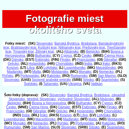
Fotografie miest
Fotografie miest
okolitého sveta
okolitého sveta
Fotky miest:
(SK)
Slovensko
:
Banská Bystrica
,
Bratislava
,
Banskobystrický
kraj
,
Bratislavský kraj
,
Košický kraj
,
Nitriansky kraj
,
Prešovský kraj
,
Trenčiansky
kraj
,
Trnavský kraj
,
Žilinský kraj
,
(AL)
Albánsko
,
(B)
Belgicko
,
(BiH)
Bosna a
Hercegovina
,
(BG)
Bulharsko
,
(CY)
Cyprus
,
(CZ)
Česko
,
(MNE)
Čierna Hora
,
(DK)
Dánsko
,
(EST)
Estónsko
,
(FIN)
Fínsko
,
(F)
Francúzsko
,
(GI)
Gibraltar
,
(GR)
Grécko
,
(NL)
Holandsko
,
(HR)
Chorvátsko
,
(IND)
India
,
(IRL)
Írsko
,
(RKS)
Kosovo
,
(LT)
Litva
,
(LV)
Lotyšsko
,
(L)
Luxembursko
,
(MK)
Macedónsko
,
(H)
Maďarsko
,
(MT)
Malta
,
(MD)
Moldavsko
,
(MC)
Monako
,
(D)
Nemecko
,
(PL)
Poľsko
,
(P)
Portugalsko
,
(A)
Rakúsko
,
(RO)
Rumunsko
,
(SM)
San Marino
,
(SLO)
Slovinsko
,
(UAE)
Spojené arabské emiráty
,
(SRB)
Srbsko
,
(E)
Španielsko
,
(S)
Švédsko
,
(I)
Taliansko
,
(UA)
Ukrajina
,
(VA)
Vatikán
.
Šoto fotky (doprava):
(SK)
Slovensko
:
Banská Bystrica
,
Bratislava
,
západné
Slovensko
,
stredné Slovensko
,
východné Slovensko
,
(AL)
Albánsko
,
(B)
Belgicko
,
(BiH)
Bosna a Hercegovina
,
(BG)
Bulharsko
,
(CY)
Cyprus
,
(CZ)
Česko
,
(MNE)
Čierna Hora
,
(DK)
Dánsko
,
(EST)
Estónsko
,
(FIN)
Fínsko
,
(F)
Francúzsko
,
(GI)
Gibraltar
,
(GR)
Grécko
,
(NL)
Holandsko
,
(HR)
Chorvátsko
,
(IND)
India
,
(IRL)
Írsko
,
(RKS)
Kosovo
,
(LT)
Litva
,
(LV)
Lotyšsko
,
(L)
Luxembursko
,
(MK)
Macedónsko
,
(H)
Maďarsko
,
(MT)
Malta
,
(MD)
Moldavsko
,
(MC)
Monako
,
(D)
Nemecko
,
(PL)
Poľsko
,
(P)
Portugalsko
,
(A)
Rakúsko
,
(RO)
Rumunsko
,
(SM)
San Marino
,
(SLO)
Slovinsko
,
(SRB)
Srbsko
,
(E)
Španielsko
,