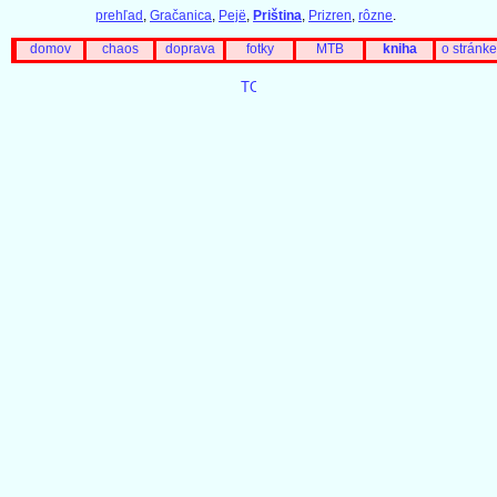
prehľad
,
Gračanica
,
Pejë
,
Priština
,
Prizren
,
rôzne
.
domov
chaos
doprava
fotky
MTB
kniha
o stránke