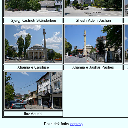
Gjergj Kastrioti Skënderbeu
Sheshi Adem Jashari
Xhamia e Çarshisë
Xhamia e Jashar Pashës
Ilaz Agushi
Pozri tiež fotky
dopravy
.