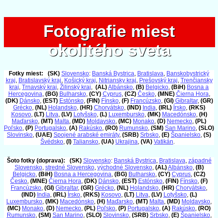
Fotografie miest
Fotografie miest
okolitého sveta
okolitého sveta
Fotky miest:
(SK)
Slovensko
:
Banská Bystrica
,
Bratislava
,
Banskobystrický
kraj
,
Bratislavský kraj
,
Košický kraj
,
Nitriansky kraj
,
Prešovský kraj
,
Trenčiansky
kraj
,
Trnavský kraj
,
Žilinský kraj
,
(AL)
Albánsko
,
(B)
Belgicko
,
(BiH)
Bosna a
Hercegovina
,
(BG)
Bulharsko
,
(CY)
Cyprus
,
(CZ)
Česko
,
(MNE)
Čierna Hora
,
(DK)
Dánsko
,
(EST)
Estónsko
,
(FIN)
Fínsko
,
(F)
Francúzsko
,
(GI)
Gibraltar
,
(GR)
Grécko
,
(NL)
Holandsko
,
(HR)
Chorvátsko
,
(IND)
India
,
(IRL)
Írsko
,
(RKS)
Kosovo
,
(LT)
Litva
,
(LV)
Lotyšsko
,
(L)
Luxembursko
,
(MK)
Macedónsko
,
(H)
Maďarsko
,
(MT)
Malta
,
(MD)
Moldavsko
,
(MC)
Monako
,
(D)
Nemecko
,
(PL)
Poľsko
,
(P)
Portugalsko
,
(A)
Rakúsko
,
(RO)
Rumunsko
,
(SM)
San Marino
,
(SLO)
Slovinsko
,
(UAE)
Spojené arabské emiráty
,
(SRB)
Srbsko
,
(E)
Španielsko
,
(S)
Švédsko
,
(I)
Taliansko
,
(UA)
Ukrajina
,
(VA)
Vatikán
.
Šoto fotky (doprava):
(SK)
Slovensko
:
Banská Bystrica
,
Bratislava
,
západné
Slovensko
,
stredné Slovensko
,
východné Slovensko
,
(AL)
Albánsko
,
(B)
Belgicko
,
(BiH)
Bosna a Hercegovina
,
(BG)
Bulharsko
,
(CY)
Cyprus
,
(CZ)
Česko
,
(MNE)
Čierna Hora
,
(DK)
Dánsko
,
(EST)
Estónsko
,
(FIN)
Fínsko
,
(F)
Francúzsko
,
(GI)
Gibraltar
,
(GR)
Grécko
,
(NL)
Holandsko
,
(HR)
Chorvátsko
,
(IND)
India
,
(IRL)
Írsko
,
(RKS)
Kosovo
,
(LT)
Litva
,
(LV)
Lotyšsko
,
(L)
Luxembursko
,
(MK)
Macedónsko
,
(H)
Maďarsko
,
(MT)
Malta
,
(MD)
Moldavsko
,
(MC)
Monako
,
(D)
Nemecko
,
(PL)
Poľsko
,
(P)
Portugalsko
,
(A)
Rakúsko
,
(RO)
Rumunsko
,
(SM)
San Marino
,
(SLO)
Slovinsko
,
(SRB)
Srbsko
,
(E)
Španielsko
,