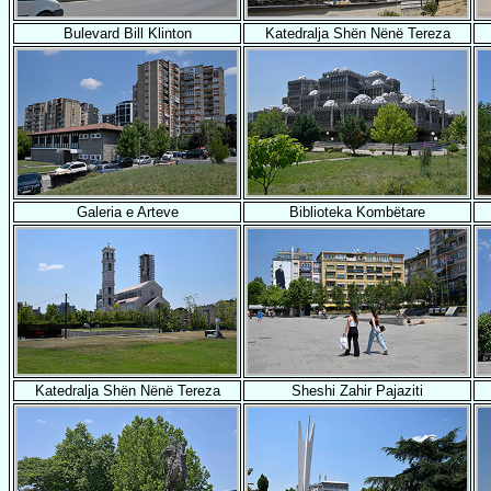
Bulevard Bill Klinton
Katedralja Shën Nënë Tereza
Galeria e Arteve
Biblioteka Kombëtare
Katedralja Shën Nënë Tereza
Sheshi Zahir Pajaziti