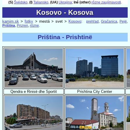
(S)
Švédsko
,
(I)
Taliansko
,
(UA)
Ukrajina
;
Iné (other)
rôzne zaujímavosti
.
Kosovo - Kosova
Kosovo - Kosova
kamim.sk
>
fotky
> mestá > svet >
Kosovo
:
prehľad
,
Gračanica
,
Pejë
,
Priština
,
Prizren
,
rôzne
.
Priština - Prishtinë
Qendra e Rinisë dhe Sportit
Prishtina City Center