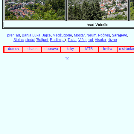
hrad Vidoški
prehľad
,
Banja Luka
,
Jajce
,
Medžugorie
,
Mostar
,
Neum
,
Počitelj
,
Sarajevo
,
Stolac
,
stećci
(
Boljuni
,
Radimlja
),
Tuzla
,
Višegrad
,
Visoko
,
rôzne
.
domov
chaos
doprava
fotky
MTB
kniha
o stránke