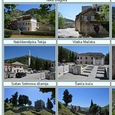
rieka Bregova
Nakšibendijska Tekija
Vlatka Mačeka
Sultan Selimova džamija
Šarića kuća