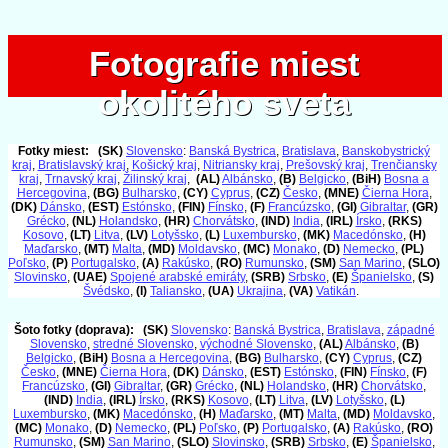
Fotografie miest
Fotografie miest
okolitého sveta
okolitého sveta
Fotky miest:
(SK)
Slovensko
:
Banská Bystrica
,
Bratislava
,
Banskobystrický
kraj
,
Bratislavský kraj
,
Košický kraj
,
Nitriansky kraj
,
Prešovský kraj
,
Trenčiansky
kraj
,
Trnavský kraj
,
Žilinský kraj
,
(AL)
Albánsko
,
(B)
Belgicko
,
(BiH)
Bosna a
Hercegovina
,
(BG)
Bulharsko
,
(CY)
Cyprus
,
(CZ)
Česko
,
(MNE)
Čierna Hora
,
(DK)
Dánsko
,
(EST)
Estónsko
,
(FIN)
Fínsko
,
(F)
Francúzsko
,
(GI)
Gibraltar
,
(GR)
Grécko
,
(NL)
Holandsko
,
(HR)
Chorvátsko
,
(IND)
India
,
(IRL)
Írsko
,
(RKS)
Kosovo
,
(LT)
Litva
,
(LV)
Lotyšsko
,
(L)
Luxembursko
,
(MK)
Macedónsko
,
(H)
Maďarsko
,
(MT)
Malta
,
(MD)
Moldavsko
,
(MC)
Monako
,
(D)
Nemecko
,
(PL)
Poľsko
,
(P)
Portugalsko
,
(A)
Rakúsko
,
(RO)
Rumunsko
,
(SM)
San Marino
,
(SLO)
Slovinsko
,
(UAE)
Spojené arabské emiráty
,
(SRB)
Srbsko
,
(E)
Španielsko
,
(S)
Švédsko
,
(I)
Taliansko
,
(UA)
Ukrajina
,
(VA)
Vatikán
.
Šoto fotky (doprava):
(SK)
Slovensko
:
Banská Bystrica
,
Bratislava
,
západné
Slovensko
,
stredné Slovensko
,
východné Slovensko
,
(AL)
Albánsko
,
(B)
Belgicko
,
(BiH)
Bosna a Hercegovina
,
(BG)
Bulharsko
,
(CY)
Cyprus
,
(CZ)
Česko
,
(MNE)
Čierna Hora
,
(DK)
Dánsko
,
(EST)
Estónsko
,
(FIN)
Fínsko
,
(F)
Francúzsko
,
(GI)
Gibraltar
,
(GR)
Grécko
,
(NL)
Holandsko
,
(HR)
Chorvátsko
,
(IND)
India
,
(IRL)
Írsko
,
(RKS)
Kosovo
,
(LT)
Litva
,
(LV)
Lotyšsko
,
(L)
Luxembursko
,
(MK)
Macedónsko
,
(H)
Maďarsko
,
(MT)
Malta
,
(MD)
Moldavsko
,
(MC)
Monako
,
(D)
Nemecko
,
(PL)
Poľsko
,
(P)
Portugalsko
,
(A)
Rakúsko
,
(RO)
Rumunsko
,
(SM)
San Marino
,
(SLO)
Slovinsko
,
(SRB)
Srbsko
,
(E)
Španielsko
,