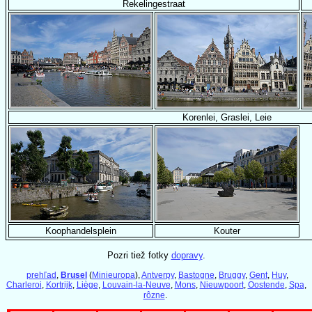
Rekelingestraat
Korenlei, Graslei, Leie
Koophandelsplein
Kouter
Pozri tiež fotky
dopravy
.
prehľad
,
Brusel
(
Minieuropa
),
Antverpy
,
Bastogne
,
Bruggy
,
Gent
,
Huy
,
Charleroi
,
Kortrijk
,
Liège
,
Louvain-la-Neuve
,
Mons
,
Nieuwpoort
,
Oostende
,
Spa
,
rôzne
.