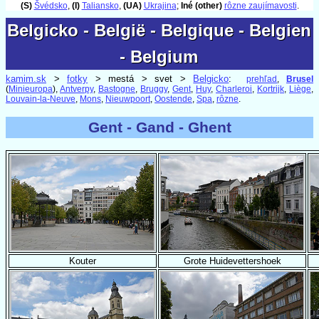
(S)
Švédsko
,
(I)
Taliansko
,
(UA)
Ukrajina
;
Iné (other)
rôzne zaujímavosti
.
Belgicko - België - Belgique - Belgien
Belgicko - België - Belgique - Belgien
- Belgium
- Belgium
kamim.sk
>
fotky
> mestá > svet >
Belgicko
:
prehľad
,
Brusel
(
Minieuropa
),
Antverpy
,
Bastogne
,
Bruggy
,
Gent
,
Huy
,
Charleroi
,
Kortrijk
,
Liège
,
Louvain-la-Neuve
,
Mons
,
Nieuwpoort
,
Oostende
,
Spa
,
rôzne
.
Gent - Gand - Ghent
Kouter
Grote Huidevettershoek