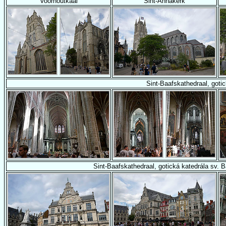
Voorhoutkaai
Sint-Annakerk
Sint-Baafskathedraal, goti
Sint-Baafskathedraal, gotická katedrála sv. 