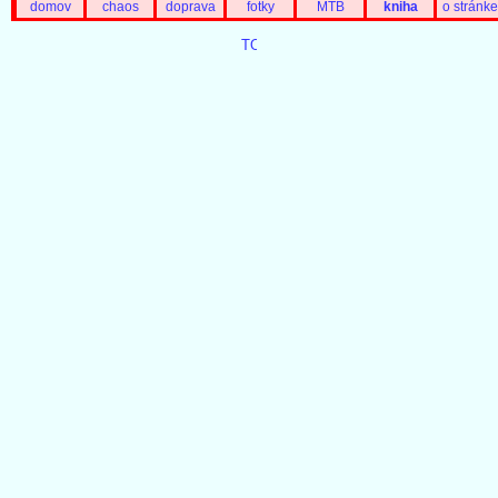
domov
chaos
doprava
fotky
MTB
kniha
o stránke