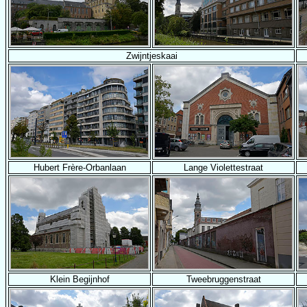
Zwijntjeskaai
Hubert Frère-Orbanlaan
Lange Violettestraat
Klein Begijnhof
Tweebruggenstraat