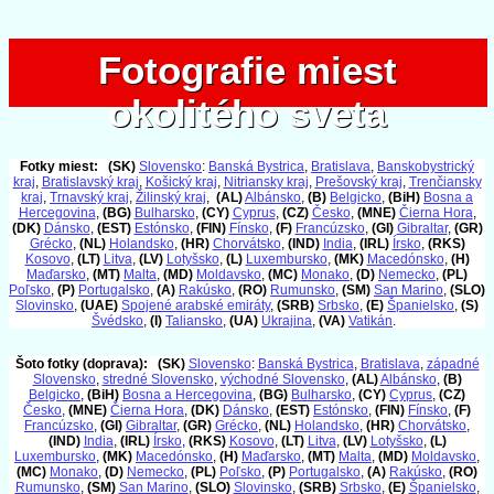
Fotografie miest
Fotografie miest
okolitého sveta
okolitého sveta
Fotky miest:
(SK)
Slovensko
:
Banská Bystrica
,
Bratislava
,
Banskobystrický
kraj
,
Bratislavský kraj
,
Košický kraj
,
Nitriansky kraj
,
Prešovský kraj
,
Trenčiansky
kraj
,
Trnavský kraj
,
Žilinský kraj
,
(AL)
Albánsko
,
(B)
Belgicko
,
(BiH)
Bosna a
Hercegovina
,
(BG)
Bulharsko
,
(CY)
Cyprus
,
(CZ)
Česko
,
(MNE)
Čierna Hora
,
(DK)
Dánsko
,
(EST)
Estónsko
,
(FIN)
Fínsko
,
(F)
Francúzsko
,
(GI)
Gibraltar
,
(GR)
Grécko
,
(NL)
Holandsko
,
(HR)
Chorvátsko
,
(IND)
India
,
(IRL)
Írsko
,
(RKS)
Kosovo
,
(LT)
Litva
,
(LV)
Lotyšsko
,
(L)
Luxembursko
,
(MK)
Macedónsko
,
(H)
Maďarsko
,
(MT)
Malta
,
(MD)
Moldavsko
,
(MC)
Monako
,
(D)
Nemecko
,
(PL)
Poľsko
,
(P)
Portugalsko
,
(A)
Rakúsko
,
(RO)
Rumunsko
,
(SM)
San Marino
,
(SLO)
Slovinsko
,
(UAE)
Spojené arabské emiráty
,
(SRB)
Srbsko
,
(E)
Španielsko
,
(S)
Švédsko
,
(I)
Taliansko
,
(UA)
Ukrajina
,
(VA)
Vatikán
.
Šoto fotky (doprava):
(SK)
Slovensko
:
Banská Bystrica
,
Bratislava
,
západné
Slovensko
,
stredné Slovensko
,
východné Slovensko
,
(AL)
Albánsko
,
(B)
Belgicko
,
(BiH)
Bosna a Hercegovina
,
(BG)
Bulharsko
,
(CY)
Cyprus
,
(CZ)
Česko
,
(MNE)
Čierna Hora
,
(DK)
Dánsko
,
(EST)
Estónsko
,
(FIN)
Fínsko
,
(F)
Francúzsko
,
(GI)
Gibraltar
,
(GR)
Grécko
,
(NL)
Holandsko
,
(HR)
Chorvátsko
,
(IND)
India
,
(IRL)
Írsko
,
(RKS)
Kosovo
,
(LT)
Litva
,
(LV)
Lotyšsko
,
(L)
Luxembursko
,
(MK)
Macedónsko
,
(H)
Maďarsko
,
(MT)
Malta
,
(MD)
Moldavsko
,
(MC)
Monako
,
(D)
Nemecko
,
(PL)
Poľsko
,
(P)
Portugalsko
,
(A)
Rakúsko
,
(RO)
Rumunsko
,
(SM)
San Marino
,
(SLO)
Slovinsko
,
(SRB)
Srbsko
,
(E)
Španielsko
,