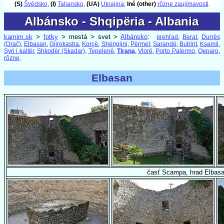
(S)
Švédsko
,
(I)
Taliansko
,
(UA)
Ukrajina
;
Iné (other)
rôzne zaujímavosti
.
Albánsko - Shqipëria - Albania
Albánsko - Shqipëria - Albania
kamim.sk
>
fotky
> mestá > svet >
Albánsko
:
prehľad
,
Berat
,
Durrës
(Drač)
,
Elbasan
,
Gjirokastra
,
Korçë
,
Shëngjini
,
Përmet
,
Sarandë
,
Butrint
,
Ksamil
,
Syri i kaltër
,
Shkodër (Skadar)
,
Tepelenë
,
Tirana
,
Vlorë
,
Porto Palermo
,
Qeparo
,
rôzne
.
Elbasan
časť Scampa, hrad Elbasan