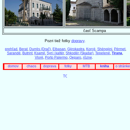
časť Scampa
Pozri tiež fotky
dopravy
.
prehľad
,
Berat
,
Durrës (Drač)
,
Elbasan
,
Gjirokastra
,
Korçë
,
Shëngjini
,
Përmet
,
Sarandë
,
Butrint
,
Ksamil
,
Syri i kaltër
,
Shkodër (Skadar)
,
Tepelenë
,
Tirana
,
Vlorë
,
Porto Palermo
,
Qeparo
,
rôzne
.
domov
chaos
doprava
fotky
MTB
kniha
o stránke