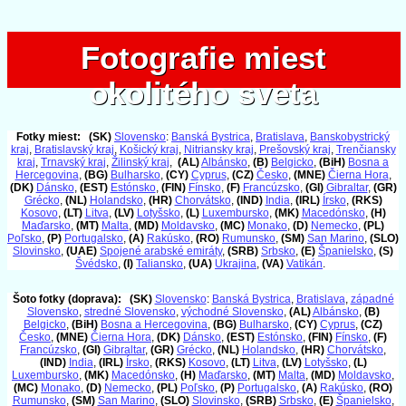
Fotografie miest
Fotografie miest
okolitého sveta
okolitého sveta
Fotky miest:
(SK)
Slovensko
:
Banská Bystrica
,
Bratislava
,
Banskobystrický
kraj
,
Bratislavský kraj
,
Košický kraj
,
Nitriansky kraj
,
Prešovský kraj
,
Trenčiansky
kraj
,
Trnavský kraj
,
Žilinský kraj
,
(AL)
Albánsko
,
(B)
Belgicko
,
(BiH)
Bosna a
Hercegovina
,
(BG)
Bulharsko
,
(CY)
Cyprus
,
(CZ)
Česko
,
(MNE)
Čierna Hora
,
(DK)
Dánsko
,
(EST)
Estónsko
,
(FIN)
Fínsko
,
(F)
Francúzsko
,
(GI)
Gibraltar
,
(GR)
Grécko
,
(NL)
Holandsko
,
(HR)
Chorvátsko
,
(IND)
India
,
(IRL)
Írsko
,
(RKS)
Kosovo
,
(LT)
Litva
,
(LV)
Lotyšsko
,
(L)
Luxembursko
,
(MK)
Macedónsko
,
(H)
Maďarsko
,
(MT)
Malta
,
(MD)
Moldavsko
,
(MC)
Monako
,
(D)
Nemecko
,
(PL)
Poľsko
,
(P)
Portugalsko
,
(A)
Rakúsko
,
(RO)
Rumunsko
,
(SM)
San Marino
,
(SLO)
Slovinsko
,
(UAE)
Spojené arabské emiráty
,
(SRB)
Srbsko
,
(E)
Španielsko
,
(S)
Švédsko
,
(I)
Taliansko
,
(UA)
Ukrajina
,
(VA)
Vatikán
.
Šoto fotky (doprava):
(SK)
Slovensko
:
Banská Bystrica
,
Bratislava
,
západné
Slovensko
,
stredné Slovensko
,
východné Slovensko
,
(AL)
Albánsko
,
(B)
Belgicko
,
(BiH)
Bosna a Hercegovina
,
(BG)
Bulharsko
,
(CY)
Cyprus
,
(CZ)
Česko
,
(MNE)
Čierna Hora
,
(DK)
Dánsko
,
(EST)
Estónsko
,
(FIN)
Fínsko
,
(F)
Francúzsko
,
(GI)
Gibraltar
,
(GR)
Grécko
,
(NL)
Holandsko
,
(HR)
Chorvátsko
,
(IND)
India
,
(IRL)
Írsko
,
(RKS)
Kosovo
,
(LT)
Litva
,
(LV)
Lotyšsko
,
(L)
Luxembursko
,
(MK)
Macedónsko
,
(H)
Maďarsko
,
(MT)
Malta
,
(MD)
Moldavsko
,
(MC)
Monako
,
(D)
Nemecko
,
(PL)
Poľsko
,
(P)
Portugalsko
,
(A)
Rakúsko
,
(RO)
Rumunsko
,
(SM)
San Marino
,
(SLO)
Slovinsko
,
(SRB)
Srbsko
,
(E)
Španielsko
,