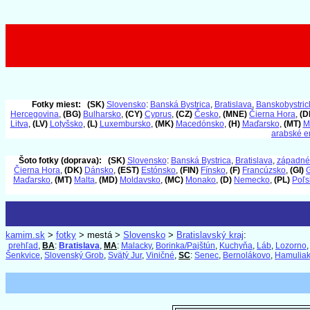
Fotky miest:
(SK)
Slovensko
:
Banská Bystrica
,
Bratislava
,
Banskobystrick
Hercegovina
,
(BG)
Bulharsko
,
(CY)
Cyprus
,
(CZ)
Česko
,
(MNE)
Čierna Hora
,
(D
Litva
,
(LV)
Lotyšsko
,
(L)
Luxembursko
,
(MK)
Macedónsko
,
(H)
Maďarsko
,
(MT)
M
arabské e
Šoto fotky (doprava):
(SK)
Slovensko
:
Banská Bystrica
,
Bratislava
,
západné
Čierna Hora
,
(DK)
Dánsko
,
(EST)
Estónsko
,
(FIN)
Fínsko
,
(F)
Francúzsko
,
(GI)
G
Maďarsko
,
(MT)
Malta
,
(MD)
Moldavsko
,
(MC)
Monako
,
(D)
Nemecko
,
(PL)
Poľs
kamim.sk
>
fotky
> mestá >
Slovensko
>
Bratislavský kraj
:
prehľad
,
BA
:
Bratislava
,
MA
:
Malacky
,
Borinka/Pajštún
,
Kuchyňa
,
Láb
,
Lozorno
Šenkvice
,
Slovenský Grob
,
Svätý Jur
,
Viničné
,
SC
:
Senec
,
Bernolákovo
,
Hamulia