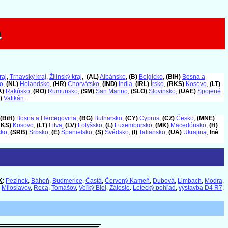
a
a
raj
,
Trnavský kraj
,
Žilinský kraj
,
(AL)
Albánsko
,
(B)
Belgicko
,
(BiH)
Bosna a
o
,
(NL)
Holandsko
,
(HR)
Chorvátsko
,
(IND)
India
,
(IRL)
Írsko
,
(RKS)
Kosovo
,
(LT)
A)
Rakúsko
,
(RO)
Rumunsko
,
(SM)
San Marino
,
(SLO)
Slovinsko
,
(UAE)
Spojené
)
Vatikán
.
(BiH)
Bosna a Hercegovina
,
(BG)
Bulharsko
,
(CY)
Cyprus
,
(CZ)
Česko
,
(MNE)
RKS)
Kosovo
,
(LT)
Litva
,
(LV)
Lotyšsko
,
(L)
Luxembursko
,
(MK)
Macedónsko
,
(H)
sko
,
(SRB)
Srbsko
,
(E)
Španielsko
,
(S)
Švédsko
,
(I)
Taliansko
,
(UA)
Ukrajina
;
Iné
K
:
Pezinok
,
Báhoň
,
Budmerice
,
Častá
,
Červený Kameň
,
Dubová
,
Limbach
,
Modra
,
,
Miloslavov
,
Reca
,
Tomášov
,
Veľký Biel
,
Zálesie
.
Letecký pohľad
,
výstavba D4 R7
.