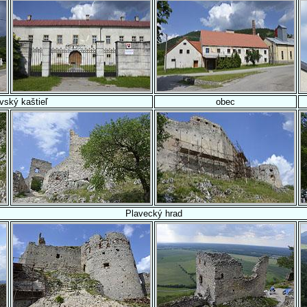
vský kaštieľ
obec
Plavecký hrad