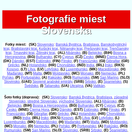
Fotografie miest
Fotografie miest
Slovenska
Slovenska
Fotky miest:
(SK)
Slovensko
:
Banská Bystrica
,
Bratislava
,
Banskobystrický
kraj
,
Bratislavský kraj
,
Košický kraj
,
Nitriansky kraj
,
Prešovský kraj
,
Trenčiansky
kraj
,
Trnavský kraj
,
Žilinský kraj
,
(AL)
Albánsko
,
(B)
Belgicko
,
(BiH)
Bosna a
Hercegovina
,
(BG)
Bulharsko
,
(CY)
Cyprus
,
(CZ)
Česko
,
(MNE)
Čierna Hora
,
(DK)
Dánsko
,
(EST)
Estónsko
,
(FIN)
Fínsko
,
(F)
Francúzsko
,
(GI)
Gibraltar
,
(GR)
Grécko
,
(NL)
Holandsko
,
(HR)
Chorvátsko
,
(IND)
India
,
(IRL)
Írsko
,
(RKS)
Kosovo
,
(LT)
Litva
,
(LV)
Lotyšsko
,
(L)
Luxembursko
,
(MK)
Macedónsko
,
(H)
Maďarsko
,
(MT)
Malta
,
(MD)
Moldavsko
,
(MC)
Monako
,
(D)
Nemecko
,
(PL)
Poľsko
,
(P)
Portugalsko
,
(A)
Rakúsko
,
(RO)
Rumunsko
,
(SM)
San Marino
,
(SLO)
Slovinsko
,
(UAE)
Spojené arabské emiráty
,
(SRB)
Srbsko
,
(E)
Španielsko
,
(S)
Švédsko
,
(I)
Taliansko
,
(UA)
Ukrajina
,
(VA)
Vatikán
.
Šoto fotky (doprava):
(SK)
Slovensko
:
Banská Bystrica
,
Bratislava
,
západné
Slovensko
,
stredné Slovensko
,
východné Slovensko
,
(AL)
Albánsko
,
(B)
Belgicko
,
(BiH)
Bosna a Hercegovina
,
(BG)
Bulharsko
,
(CY)
Cyprus
,
(CZ)
Česko
,
(MNE)
Čierna Hora
,
(DK)
Dánsko
,
(EST)
Estónsko
,
(FIN)
Fínsko
,
(F)
Francúzsko
,
(GI)
Gibraltar
,
(GR)
Grécko
,
(NL)
Holandsko
,
(HR)
Chorvátsko
,
(IND)
India
,
(IRL)
Írsko
,
(RKS)
Kosovo
,
(LT)
Litva
,
(LV)
Lotyšsko
,
(L)
Luxembursko
,
(MK)
Macedónsko
,
(H)
Maďarsko
,
(MT)
Malta
,
(MD)
Moldavsko
,
(MC)
Monako
,
(D)
Nemecko
,
(PL)
Poľsko
,
(P)
Portugalsko
,
(A)
Rakúsko
,
(RO)
Rumunsko
,
(SM)
San Marino
,
(SLO)
Slovinsko
,
(SRB)
Srbsko
,
(E)
Španielsko
,