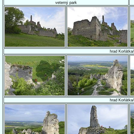
veterný park
hrad Korlátka
hrad Korlátka