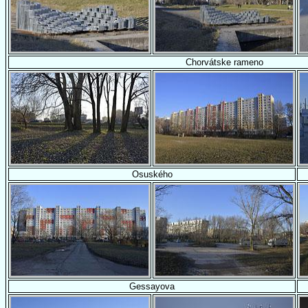
Chorvátske rameno
Osuského
Gessayova