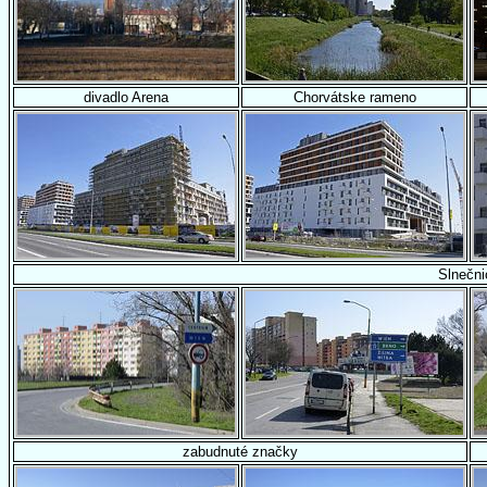
divadlo Arena
Chorvátske rameno
Slnečni
zabudnuté značky