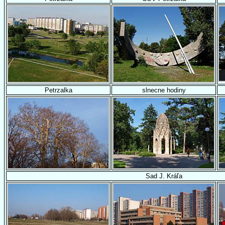
Petrzalka
slnecne hodiny
Sad J. Kráľa