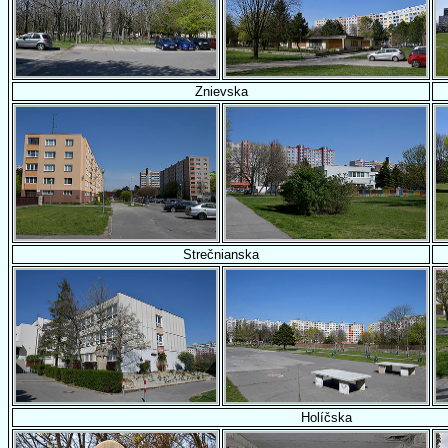
Znievska
Strečnianska
Holíčska