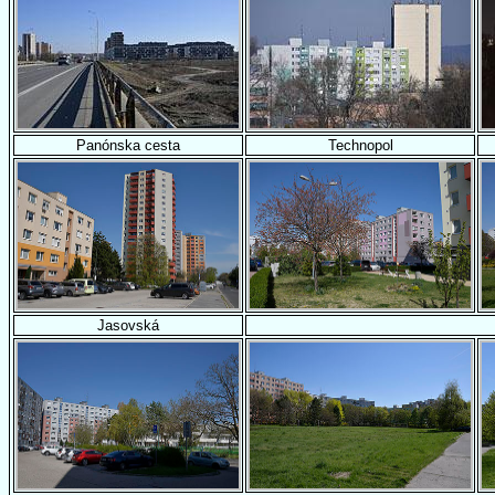
Panónska cesta
Technopol
Jasovská