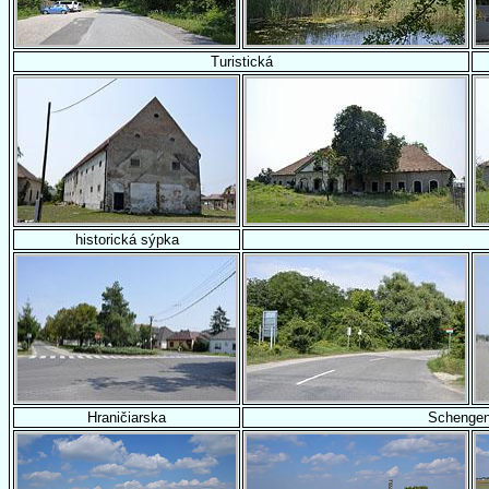
Turistická
historická sýpka
Hraničiarska
Schenge