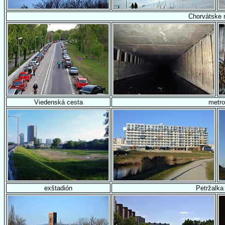
Chorvátske 
Viedenská cesta
metro
exštadión
Petržalka