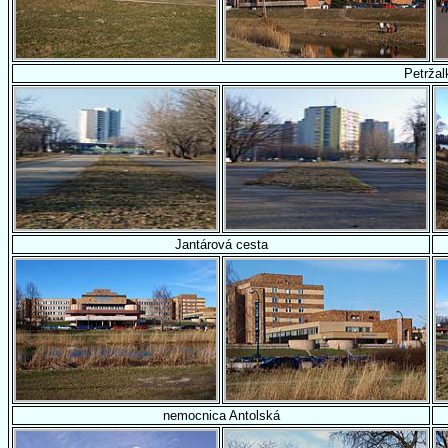
Petržal
Jantárová cesta
nemocnica Antolská