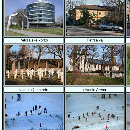
Petržalské korzo
Petržalka
vojenský cintorín
divadlo Aréna