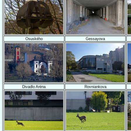
Osuského
Gessayova
Divadlo Aréna
Rovniankova