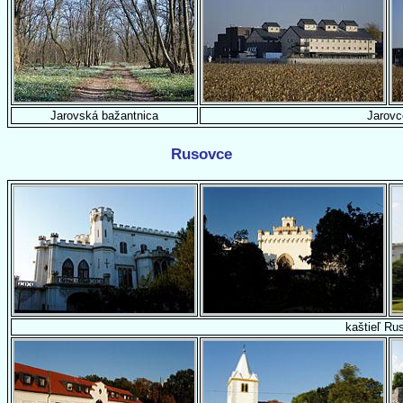
Jarovská bažantnica
Jarovc
Rusovce
kaštieľ Ru