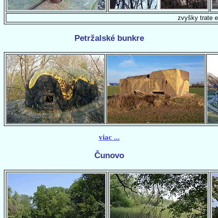
zvyšky trate e
Petržalské bunkre
viac ...
Čunovo