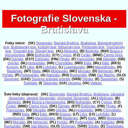
Fotografie Slovenska -
Fotografie Slovenska -
Bratislava
Bratislava
Fotky miest:
(SK)
Slovensko
:
Banská Bystrica
,
Bratislava
,
Banskobystrický
kraj
,
Bratislavský kraj
,
Košický kraj
,
Nitriansky kraj
,
Prešovský kraj
,
Trenčiansky
kraj
,
Trnavský kraj
,
Žilinský kraj
,
(AL)
Albánsko
,
(B)
Belgicko
,
(BiH)
Bosna a
Hercegovina
,
(BG)
Bulharsko
,
(CY)
Cyprus
,
(CZ)
Česko
,
(MNE)
Čierna Hora
,
(DK)
Dánsko
,
(EST)
Estónsko
,
(FIN)
Fínsko
,
(F)
Francúzsko
,
(GI)
Gibraltar
,
(GR)
Grécko
,
(NL)
Holandsko
,
(HR)
Chorvátsko
,
(IND)
India
,
(IRL)
Írsko
,
(RKS)
Kosovo
,
(LT)
Litva
,
(LV)
Lotyšsko
,
(L)
Luxembursko
,
(MK)
Macedónsko
,
(H)
Maďarsko
,
(MT)
Malta
,
(MD)
Moldavsko
,
(MC)
Monako
,
(D)
Nemecko
,
(PL)
Poľsko
,
(P)
Portugalsko
,
(A)
Rakúsko
,
(RO)
Rumunsko
,
(SM)
San Marino
,
(SLO)
Slovinsko
,
(UAE)
Spojené arabské emiráty
,
(SRB)
Srbsko
,
(E)
Španielsko
,
(S)
Švédsko
,
(I)
Taliansko
,
(UA)
Ukrajina
,
(VA)
Vatikán
.
Šoto fotky (doprava):
(SK)
Slovensko
:
Banská Bystrica
,
Bratislava
,
západné
Slovensko
,
stredné Slovensko
,
východné Slovensko
,
(AL)
Albánsko
,
(B)
Belgicko
,
(BiH)
Bosna a Hercegovina
,
(BG)
Bulharsko
,
(CY)
Cyprus
,
(CZ)
Česko
,
(MNE)
Čierna Hora
,
(DK)
Dánsko
,
(EST)
Estónsko
,
(FIN)
Fínsko
,
(F)
Francúzsko
,
(GI)
Gibraltar
,
(GR)
Grécko
,
(NL)
Holandsko
,
(HR)
Chorvátsko
,
(IND)
India
,
(IRL)
Írsko
,
(RKS)
Kosovo
,
(LT)
Litva
,
(LV)
Lotyšsko
,
(L)
Luxembursko
,
(MK)
Macedónsko
,
(H)
Maďarsko
,
(MT)
Malta
,
(MD)
Moldavsko
,
(MC)
Monako
,
(D)
Nemecko
,
(PL)
Poľsko
,
(P)
Portugalsko
,
(A)
Rakúsko
,
(RO)
Rumunsko
,
(SM)
San Marino
,
(SLO)
Slovinsko
,
(SRB)
Srbsko
,
(E)
Španielsko
,