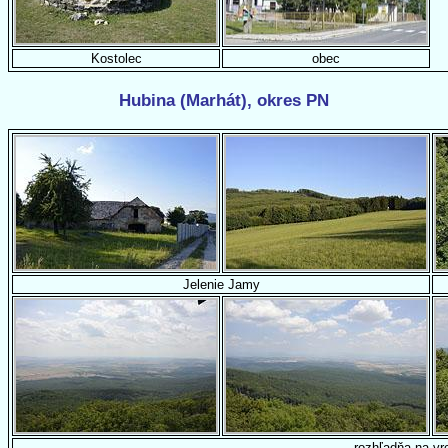
Kostolec
obec
Hubina (Marhát), okres PN
Jelenie Jamy
rozhľadňa na vr