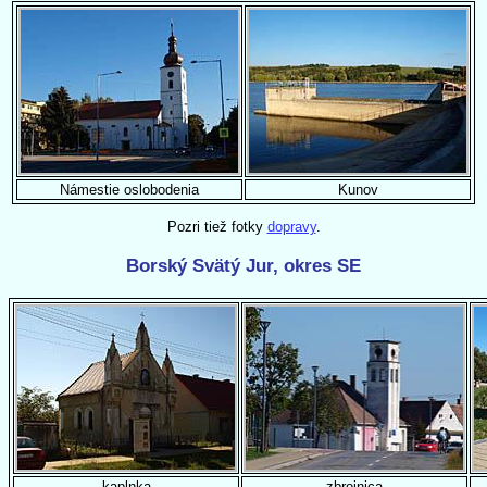
Námestie oslobodenia
Kunov
Pozri tiež fotky
dopravy
.
Borský Svätý Jur, okres SE
kaplnka
zbrojnica