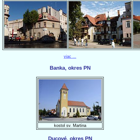
viac ...
Banka, okres PN
kostol sv. Martina
Ducové, okres PN