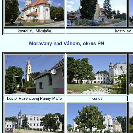
kostol sv. Mikuláša
kostol sv.
Moravany nad Váhom, okres PN
kostol Ružencovej Panny Márie
Kunov