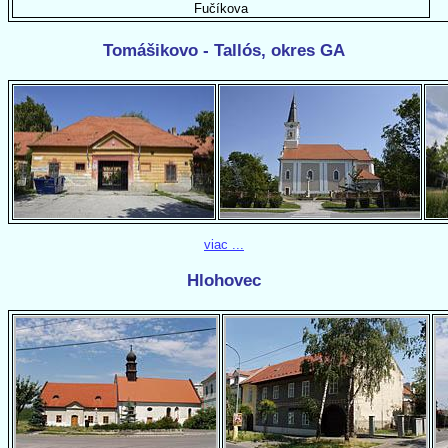
Fučíkova
Tomášikovo - Tallós, okres GA
viac ...
Hlohovec