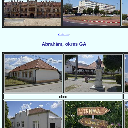
viac ...
.
Abrahám, okres GA
obec