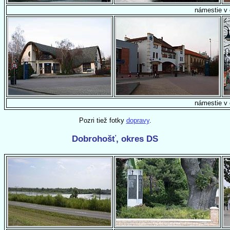
námestie v 
námestie v 
Pozri tiež fotky
dopravy
.
Dobrohošť, okres DS