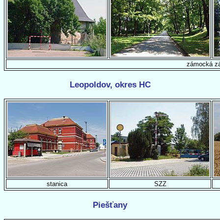
zámocká z
Leopoldov, okres HC
stanica
SZZ
Piešťany