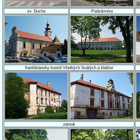
sv. Ducha
Podzámska
františkánsky kostol Všetkých Svätých a kláštor
zámok