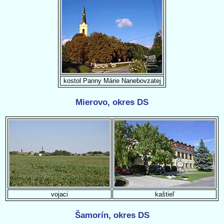
kostol Panny Márie Nanebovzatej
Mierovo, okres DS
vojaci
kaštieľ
Šamorín, okres DS