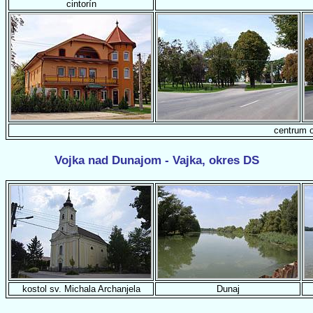
cintorín
centrum 
Vojka nad Dunajom - Vajka, okres DS
kostol sv. Michala Archanjela
Dunaj