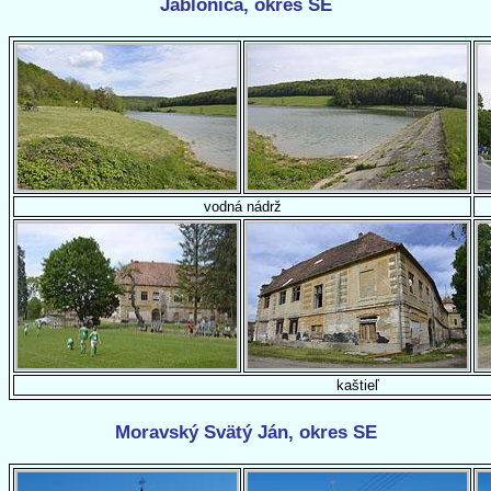
Jablonica, okres SE
vodná nádrž
kaštieľ
Moravský Svätý Ján, okres SE