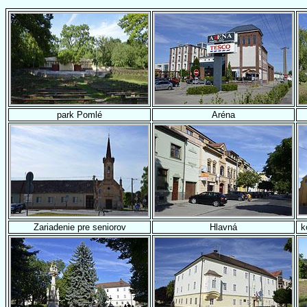
park Pomlé
Aréna
Zariadenie pre seniorov
Hlavná
k