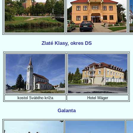
Zlaté Klasy, okres DS
kostol Svätého kríža
Hotel Máger
Galanta