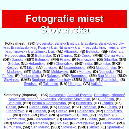
Fotografie miest
Fotografie miest
Slovenska
Slovenska
Fotky miest:
(SK)
Slovensko
:
Banská Bystrica
,
Bratislava
,
Banskobystrický
kraj
,
Bratislavský kraj
,
Košický kraj
,
Nitriansky kraj
,
Prešovský kraj
,
Trenčiansky
kraj
,
Trnavský kraj
,
Žilinský kraj
,
(AL)
Albánsko
,
(B)
Belgicko
,
(BiH)
Bosna a
Hercegovina
,
(BG)
Bulharsko
,
(CY)
Cyprus
,
(CZ)
Česko
,
(MNE)
Čierna Hora
,
(DK)
Dánsko
,
(EST)
Estónsko
,
(FIN)
Fínsko
,
(F)
Francúzsko
,
(GI)
Gibraltar
,
(GR)
Grécko
,
(NL)
Holandsko
,
(HR)
Chorvátsko
,
(IND)
India
,
(IRL)
Írsko
,
(RKS)
Kosovo
,
(LT)
Litva
,
(LV)
Lotyšsko
,
(L)
Luxembursko
,
(MK)
Macedónsko
,
(H)
Maďarsko
,
(MT)
Malta
,
(MD)
Moldavsko
,
(MC)
Monako
,
(D)
Nemecko
,
(PL)
Poľsko
,
(P)
Portugalsko
,
(A)
Rakúsko
,
(RO)
Rumunsko
,
(SM)
San Marino
,
(SLO)
Slovinsko
,
(UAE)
Spojené arabské emiráty
,
(SRB)
Srbsko
,
(E)
Španielsko
,
(S)
Švédsko
,
(I)
Taliansko
,
(UA)
Ukrajina
,
(VA)
Vatikán
.
Šoto fotky (doprava):
(SK)
Slovensko
:
Banská Bystrica
,
Bratislava
,
západné
Slovensko
,
stredné Slovensko
,
východné Slovensko
,
(AL)
Albánsko
,
(B)
Belgicko
,
(BiH)
Bosna a Hercegovina
,
(BG)
Bulharsko
,
(CY)
Cyprus
,
(CZ)
Česko
,
(MNE)
Čierna Hora
,
(DK)
Dánsko
,
(EST)
Estónsko
,
(FIN)
Fínsko
,
(F)
Francúzsko
,
(GI)
Gibraltar
,
(GR)
Grécko
,
(NL)
Holandsko
,
(HR)
Chorvátsko
,
(IND)
India
,
(IRL)
Írsko
,
(RKS)
Kosovo
,
(LT)
Litva
,
(LV)
Lotyšsko
,
(L)
Luxembursko
,
(MK)
Macedónsko
,
(H)
Maďarsko
,
(MT)
Malta
,
(MD)
Moldavsko
,
(MC)
Monako
,
(D)
Nemecko
,
(PL)
Poľsko
,
(P)
Portugalsko
,
(A)
Rakúsko
,
(RO)
Rumunsko
,
(SM)
San Marino
,
(SLO)
Slovinsko
,
(SRB)
Srbsko
,
(E)
Španielsko
,