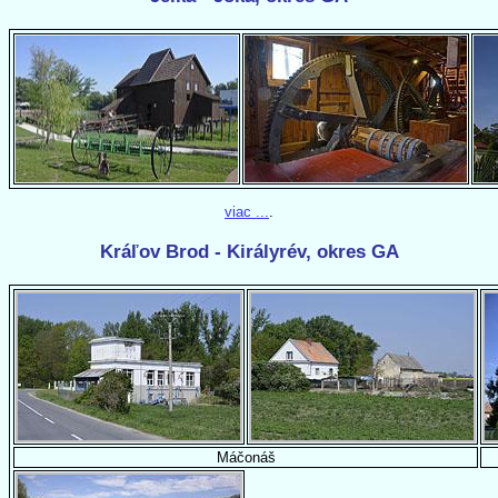
viac ...
.
Kráľov Brod - Királyrév, okres GA
Máčonáš