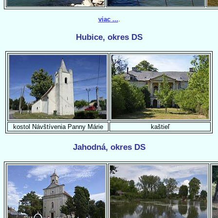
viac ...
.
Hubice, okres DS
kostol Návštívenia Panny Márie
kaštieľ
Jahodná, okres DS