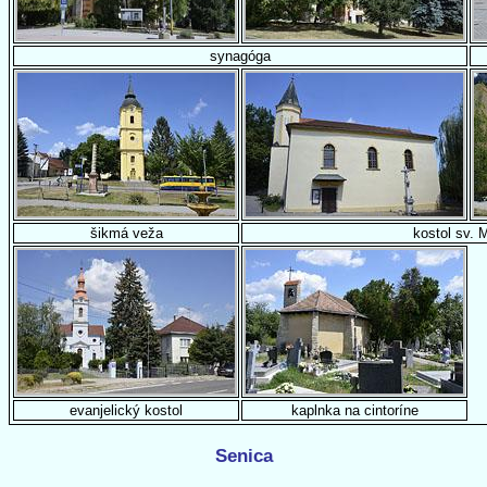
synagóga
šikmá veža
kostol sv. 
evanjelický kostol
kaplnka na cintoríne
Senica