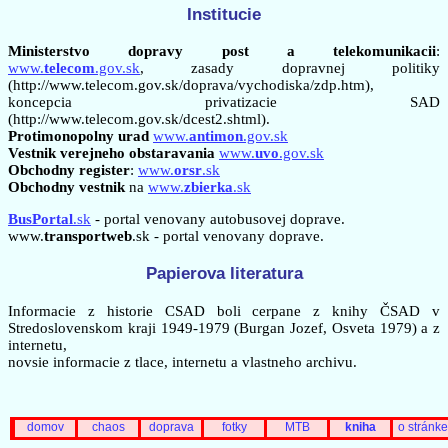
Institucie
Ministerstvo dopravy post a telekomunikacii
:
www.
telecom
.gov.sk
, zasady dopravnej politiky
(http://www.telecom.gov.sk/doprava/vychodiska/zdp.htm),
koncepcia privatizacie SAD
(http://www.telecom.gov.sk/dcest2.shtml).
Protimonopolny urad
www.
antimon
.gov.sk
Vestnik verejneho obstaravania
www.
uvo
.gov.sk
Obchodny register
:
www.
orsr
.sk
Obchodny vestnik
na
www.
zbierka
.sk
BusPortal
.sk
- portal venovany autobusovej doprave.
www.
transportweb
.sk - portal venovany doprave.
Papierova literatura
Informacie z historie CSAD boli cerpane z knihy ČSAD v
Stredoslovenskom kraji 1949-1979 (Burgan Jozef, Osveta 1979) a z
internetu,
novsie informacie z tlace, internetu a vlastneho archivu.
domov
chaos
doprava
fotky
MTB
kniha
o stránke