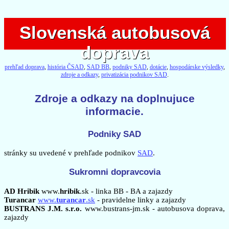
Slovenská autobusová
Slovenská autobusová
doprava
doprava
prehľad doprava
,
história ČSAD
,
SAD BB
,
podniky SAD
,
dotácie
,
hospodárske výsledky
,
zdroje a odkazy
,
privatizácia podnikov SAD
.
Zdroje a odkazy na doplnujuce
informacie.
Podniky SAD
stránky su uvedené v prehľade podnikov
SAD
.
Sukromni dopravcovia
AD Hribik
www.
hribik
.sk - linka BB - BA a zajazdy
Turancar
www.
turancar
.sk
- pravidelne linky a zajazdy
BUSTRANS J.M. s.r.o.
www.bustrans-jm.sk - autobusova doprava,
zajazdy