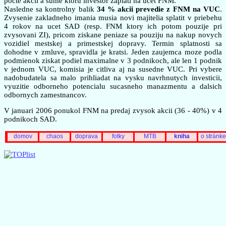
pocte akcii a sume ktoru investor zaplati na ucet FNM.
Nasledne sa kontrolny balik
34 % akcii prevedie z FNM na VUC
.
Zvysenie zakladneho imania musia novi majitelia splatit v priebehu
4 rokov na ucet SAD (resp. FNM ktory ich potom pouzije pri
zvysovani ZI), pricom ziskane peniaze sa pouziju na nakup novych
vozidiel mestskej a primestskej dopravy. Termin splatnosti sa
dohodne v zmluve, spravidla je kratsi. Jeden zaujemca moze podla
podmienok ziskat podiel maximalne v 3 podnikoch, ale len 1 podnik
v jednom VUC, komisia je citliva aj na susedne VUC. Pri vybere
nadobudatela sa malo prihliadat na vysku navrhnutych investicii,
vyuzitie odborneho potencialu sucasneho manazmentu a dalsich
odbornych zamestnancov.
V januari 2006 ponukol FNM na predaj zvysok akcii (36 - 40%) v 4
podnikoch SAD.
domov
chaos
doprava
fotky
MTB
kniha
o stránke