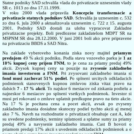
Statne podniky SAD schvalila vlada do privatizacie uznesenim vlady
SR c. 1013 zo dna 17.11.1999.
V roku 2000 vlada pripravila
Koncepciu transformacie a
privatizacie statnych podnikov SAD
. Schvalila ju uznesenim c. 532
zo dna 6. jula 2000 a aktualizovala uznesenim c. 722 z 15. augusta
2001. Podniky SAD dostali za ulohu vypracovat Zakladne
privatizacne projekty. Boli predlozene zakladatelom MDPT SR na
MSPNM SR dna 28.12.2000. V juni 2001 boli ako prve pripravene
na privatizaciu BBDS a SAD Nitra.
Na zaklade vyberoveho konania ziska novy majitel
priamym
predajom
49 % akcii podniku. Podla stavu vozoveho parku je
1 az
10% kupnej ceny prijem FNM
, to je cena za priamy predaj 49%
akcii. Zvysok kupnej ceny sa pouzije na
zvysenie zakladneho
imania investorom a FNM
. Pri zvysovani zakladneho imania si
fond musi zachovat 51% podiel
. Po splneni urcitych odkladacich
podmienok stanovenych kupnou zmluvou ziska vitaz pravo na
dalsich
7 - 17 % akcii
. To najskor 6 mesiacov od ziskania podielu a
najneskor 6 mesiacov po splneni vsetkych podmienok. Investor si
musi pri rokovani o zmluve uplatnit predkupne pravo na tieto akcie.
Na 17 % je pocitana cena a pocet akcii, avsak po zvyseny
zakladneho imania dosiahne skutocny podiel tychto akcii aj menej
ako 7 %. Navrh na rozhodnutie o privatizacii obsahuje cast A, kde
su uvedene podmienky, terminy splatnosti a splatne sumy za priamy
predaj 49% a navysenie zakladneho imania. Cast B hovori o
priamom predaji 17% akcii s uvedenim odkladacich podmienok a o