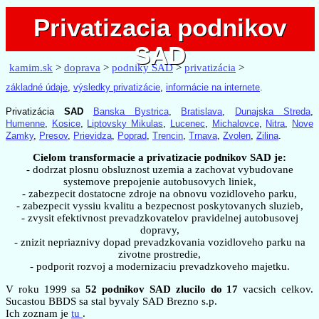
Privatizacia podnikov
Privatizacia podnikov
SAD
SAD
kamim.sk
>
doprava
>
podniky SAD
>
privatizácia
>
základné údaje
,
výsledky privatizácie
,
informácie na internete
.
Privatizácia
SAD
Banska Bystrica
,
Bratislava
,
Dunajska Streda
,
Humenne
,
Kosice
,
Liptovsky Mikulas
,
Lucenec
,
Michalovce
,
Nitra
,
Nove
Zamky
,
Presov
,
Prievidza
,
Poprad
,
Trencin
,
Trnava
,
Zvolen
,
Zilina
.
Cielom transformacie a privatizacie podnikov SAD je:
- dodrzat plosnu obsluznost uzemia a zachovat vybudovane
systemove prepojenie autobusovych liniek,
- zabezpecit dostatocne zdroje na obnovu vozidloveho parku,
- zabezpecit vyssiu kvalitu a bezpecnost poskytovanych sluzieb,
- zvysit efektivnost prevadzkovatelov pravidelnej autobusovej
dopravy,
- znizit nepriaznivy dopad prevadzkovania vozidloveho parku na
zivotne prostredie,
- podporit rozvoj a modernizaciu prevadzkoveho majetku.
V roku 1999 sa
52 podnikov SAD zlucilo do 17
vacsich celkov.
Sucastou BBDS sa stal byvaly SAD Brezno s.p.
Ich zoznam je
tu
.