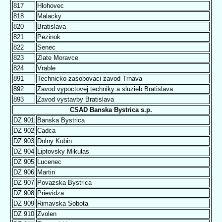
817
Hlohovec
818
Malacky
820
Bratislava
821
Pezinok
822
Senec
823
Zlate Moravce
824
Vrable
891
Technicko-zasobovaci zavod Trnava
892
Zavod vypoctovej techniky a sluzieb Bratislava
893
Zavod vystavby Bratislava
CSAD Banska Bystrica s.p.
DZ 901
Banska Bystrica
DZ 902
Cadca
DZ 903
Dolny Kubin
DZ 904
Liptovsky Mikulas
DZ 905
Lucenec
DZ 906
Martin
DZ 907
Povazska Bystrica
DZ 908
Prievidza
DZ 909
Rimavska Sobota
DZ 910
Zvolen