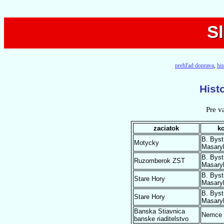
S
S
prehľad doprava
,
hi
Hist
Pre v
zaciatok
k
B. Byst
Motycky
Masary
B. Byst
Ruzomberok ZST
Masary
B. Byst
Stare Hory
Masary
B. Byst
Stare Hory
Masary
Banska Stiavnica
Nemce
banske riaditelstvo