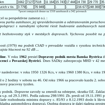
 km
1662
7127
7518
11 164
15 743
17 444
24 730
29 770
35
cich v tis.
3 779
-
76 949
-
-
-
216 677
248 300
73
*pocet cestujucich denne na 1310 autobusoch a 342 privesoch
el sa perspektivne zamerat o.i. :
ovou parku autobusov, jej spravidelnovanim a odstranovanim poruchovos
spolupraci s narodnymi vybormi riesit budovanie autobusovych nastu
at bezhotovostny styk v mestskych dopravach. Vychovou posobit na p
osti (1979) ma podnik CSAD v prevadzke vozidla s vysokou technicko
ajsia hlucnost na 92 dB ...
line
. V roku
1962
presiel
Dopravny podnik mesta Banska Bystrica
d
cenci
a
Povazskej Bystrici
. Dnes SADky zabezpecuju MHD v 42 mestac
y
nasledovne: v roku 1950 1326 Kcs, v roku 1960 1380 Kcs, v roku 1
l o 2 hodiny v sobotu na 46. Od roku 1966 sa pracovalo kazdu 2. sobo
dnovy pracovny tyzden.
y podnik. Dopravne zavody sa zmenili na odstepne, skratka OZ. Zakl
s.p. od 29.3.1991. Podla zakona 298/1991 Zb. presli od 19.11.1991 prav
lade rozhodnutia ministra dopravy c. 85/93 z 8.12.1993 doslo k likvi
ladna automobilova doprava). Osobna doprava je dalej riadena prostr