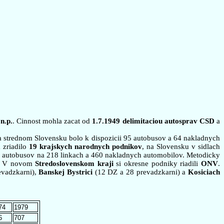
n.p.
. Cinnost mohla zacat od
1.7.1949 delimitaciou autosprav CSD
a
 strednom Slovensku bolo k dispozicii 95 autobusov a 64 nakladnych
 zriadilo
19 krajskych narodnych podnikov
, na Slovensku v sidlach
autobusov na 218 linkach a 460 nakladnych automobilov. Metodicky
. V novom
Stredoslovenskom kraji
si okresne podniky riadili
ONV
.
vadzkarni),
Banskej Bystrici
(12 DZ a 28 prevadzkarni) a
Kosiciach
74
1979
6
707