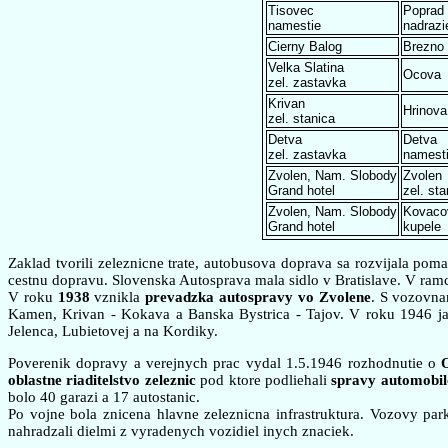
Tisovec
Poprad
namestie
nadrazi
Cierny Balog
Brezno
Velka Slatina
Ocova
zel. zastavka
Krivan
Hrinova
zel. stanica
Detva
Detva
zel. zastavka
namest
Zvolen, Nam. Slobody
Zvolen
Grand hotel
zel. sta
Zvolen, Nam. Slobody
Kovaco
Grand hotel
kupele
Zaklad tvorili zeleznicne trate, autobusova doprava sa rozvijala pom
cestnu dopravu. Slovenska Autosprava mala sidlo v Bratislave. V ramc
V roku
1938
vznikla
prevadzka autospravy vo Zvolene
. S vozovna
Kamen, Krivan - Kokava a Banska Bystrica - Tajov. V roku 1946 jaz
Jelenca, Lubietovej a na Kordiky.
Poverenik dopravy a verejnych prac vydal 1.5.1946 rozhodnutie o
oblastne riaditelstvo zeleznic
pod ktore podliehali
spravy automobil
bolo 40 garazi a 17 autostanic.
Po vojne bola znicena hlavne zeleznicna infrastruktura. Vozovy par
nahradzali dielmi z vyradenych vozidiel inych znaciek.