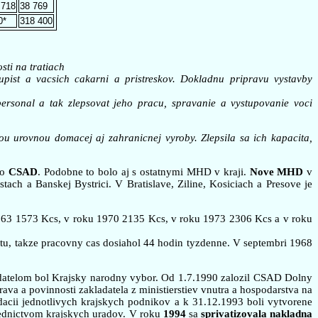
 718
38 769
0*
318 400
ti na tratiach
pist a vacsich cakarni a pristreskov. Dokladnu pripravu vystavby
ersonal a tak zlepsovat jeho pracu, spravanie a vystupovanie voci
u urovnou domacej aj zahranicnej vyroby. Zlepsila sa ich kapacita,
o
CSAD
. Podobne to bolo aj s ostatnymi MHD v kraji.
Nove MHD
v
h a Banskej Bystrici. V Bratislave, Ziline, Kosiciach a Presove je
963 1573 Kcs, v roku 1970 2135 Kcs, v roku 1973 2306 Kcs a v roku
tu, takze pracovny cas dosiahol 44 hodin tyzdenne. V septembri 1968
adatelom bol Krajsky narodny vybor. Od 1.7.1990 zalozil CSAD Dolny
a a povinnosti zakladatela z ministierstiev vnutra a hospodarstva na
dacii jednotlivych krajskych podnikov a k 31.12.1993 boli vytvorene
ednictvom krajskych uradov. V roku
1994
sa
sprivatizovala nakladna