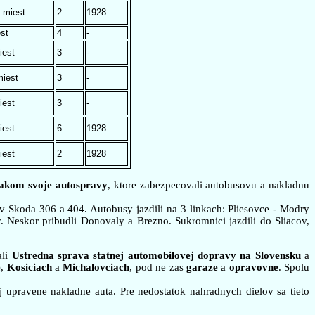
 miest
2
1928
st
4
-
iest
3
-
miest
3
-
iest
3
-
iest
6
1928
iest
2
1928
lakom svoje autospravy
, ktore zabezpecovali autobusovu a nakladnu
v Skoda 306 a 404. Autobusy jazdili na 3 linkach: Pliesovce - Modry
 Neskor pribudli Donovaly a Brezno. Sukromnici jazdili do Sliacov,
ali
Ustredna sprava statnej automobilovej dopravy na Slovensku
a
e
,
Kosiciach
a
Michalovciach
, pod ne zas
garaze
a
opravovne
. Spolu
j upravene nakladne auta. Pre nedostatok nahradnych dielov sa tieto