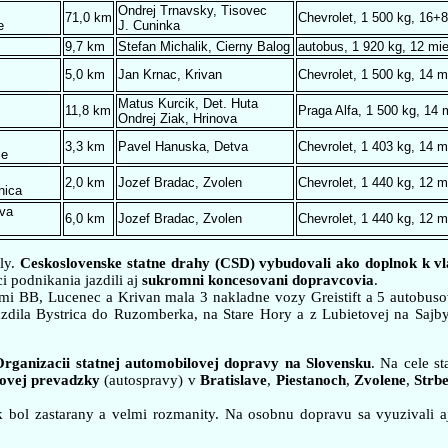
Ondrej Trnavsky, Tisovec
71,0 km
Chevrolet, 1 500 kg, 16+8
e
J. Cuninka
9,7 km
Stefan Michalik, Cierny Balog
autobus, 1 920 kg, 12 mie
5,0 km
Jan Krnac, Krivan
Chevrolet, 1 500 kg, 14 m
Matus Kurcik, Det. Huta
11,8 km
Praga Alfa, 1 500 kg, 14 
Ondrej Ziak, Hrinova
3,3 km
Pavel Hanuska, Detva
Chevrolet, 1 403 kg, 14 m
ie
2,0 km
Jozef Bradac, Zvolen
Chevrolet, 1 440 kg, 12 m
nica
va
6,0 km
Jozef Bradac, Zvolen
Chevrolet, 1 440 kg, 12 m
aly.
Ceskoslovenske statne drahy (CSD) vybudovali ako doplnok k v
i podnikania jazdili aj
sukromni koncesovani dopravcovia
.
mi BB, Lucenec a Krivan mala 3 nakladne vozy Greistift a 5 autobuso
dila Bystrica do Ruzomberka, na Stare Hory a z Lubietovej na Sajby.
Organizacii statnej automobilovej dopravy na Slovensku
. Na cele st
ovej prevadzky
(autospravy) v
Bratislave
,
Piestanoch
,
Zvolene
,
Strb
k bol zastarany a velmi rozmanity. Na osobnu dopravu sa vyuzivali a