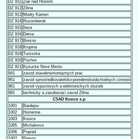
DZ 911
Ziar nad Hronom
DZ 912
Zilina
DZ 913
Modry Kamen
DZ 914
Ruzomberok
DZ 915
Ilava
DZ 916
Detva
DZ 917
Brezno
DZ 918
Krupina
DZ 919
Turzovka
DZ 920
Puchov
DZ 921
Kysucke Nove Mesto
941
zavod stavebnomontaznych prac
951
zavod sprostredkovatelsko-poredenskoobchodnych cinnosti
961
zavod vypoctovych a elektronickych sluzieb
991
technicky a zasobovaci zavod Zilina
CSAD Kosice s.p.
1001
Bardejov
1002
Humenne
1003
Kosice
1005
Michalovce
1006
Poprad
1007
Presov