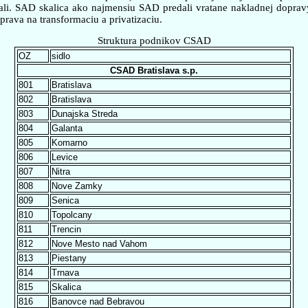
vali. SAD skalica ako najmensiu SAD predali vratane nakladnej dopra
ava na transformaciu a privatizaciu.
Struktura podnikov CSAD
OZ
sidlo
CSAD Bratislava s.p.
801
Bratislava
802
Bratislava
803
Dunajska Streda
804
Galanta
805
Komarno
806
Levice
807
Nitra
808
Nove Zamky
809
Senica
810
Topolcany
811
Trencin
812
Nove Mesto nad Vahom
813
Piestany
814
Trnava
815
Skalica
816
Banovce nad Bebravou