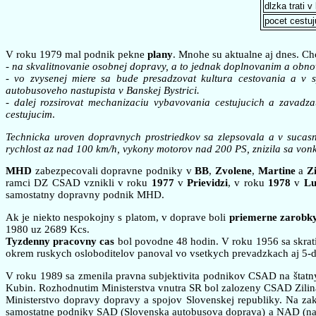
dlzka trati v
pocet cestuju
V roku 1979 mal podnik pekne
plany
. Mnohe su aktualne aj dnes. Chc
- na skvalitnovanie osobnej dopravy, a to jednak doplnovanim a obn
- vo zvysenej miere sa bude presadzovat kultura cestovania a v 
autobusoveho nastupista v Banskej Bystrici.
- dalej rozsirovat mechanizaciu vybavovania cestujucich a zavadz
cestujucim
.
Technicka uroven dopravnych prostriedkov sa zlepsovala a v sucasn
rychlost az nad 100 km/h, vykony motorov nad 200 PS, znizila sa vonk
MHD
zabezpecovali dopravne podniky v
BB
,
Zvolene
,
Martine
a
Zi
ramci DZ CSAD vznikli v roku
1977
v
Prievidzi
, v roku
1978
v
Lu
samostatny dopravny podnik MHD.
Ak je niekto nespokojny s platom, v doprave boli
priemerne zarobk
1980 uz 2689 Kcs.
Tyzdenny pracovny cas
bol povodne 48 hodin. V roku 1956 sa skrati
okrem ruskych osloboditelov panoval vo vsetkych prevadzkach aj 5-
V roku 1989 sa zmenila pravna subjektivita podnikov CSAD na štatn
Kubin. Rozhodnutim Ministerstva vnutra SR bol zalozeny CSAD Zilina 
Ministerstvo dopravy dopravy a spojov Slovenskej republiky. Na zak
samostatne podniky SAD (Slovenska autobusova doprava) a NAD (nak