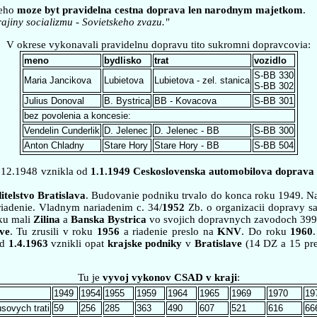
reho
moze byt pravidelna cestna doprava len narodnym majetkom
.
rajiny socializmu - Sovietskeho zvazu."
V okrese vykonavali pravidelnu dopravu tito sukromni dopravcovia:
meno
bydlisko
trat
vozidlo
S-BB 330
Maria Jancikova
Lubietova
Lubietova - zel. stanica
S-BB 302
Julius Donoval
B. Bystrica
BB - Kovacova
S-BB 301
bez povolenia a koncesie:
Vendelin Cunderlik
D. Jelenec
D. Jelenec - BB
S-BB 300
Anton Chladny
Stare Hory
Stare Hory - BB
S-BB 504
.12.1948 vznikla od
1.1.1949 Ceskoslovenska automobilova doprava 
itelstvo Bratislava
. Budovanie podniku trvalo do konca roku 1949. Na
 riadenie. Vladnym nariadenim c. 34/
1952
Zb. o organizacii dopravy sa
ku mali
Zilina
a
Banska Bystrica
vo svojich dopravnych zavodoch 399 
ve
. Tu zrusili v roku
1956
a riadenie preslo na
KNV
. Do roku
1960
od
1.4.1963
vznikli opat
krajske podniky
v
Bratislave
(14 DZ a 15 pre
Tu je
vyvoj vykonov CSAD v kraji
:
1949
1954
1955
1959
1964
1965
1969
1970
19
sovych trati
59
256
285
363
490
607
521
616
66