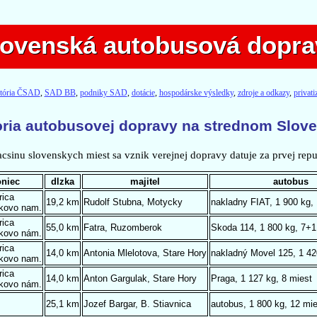
lovenská autobusová dopra
lovenská autobusová dopra
stória ČSAD
,
SAD BB
,
podniky SAD
,
dotácie
,
hospodárske výsledky
,
zdroje a odkazy
,
privat
oria autobusovej dopravy na strednom Slov
acsinu slovenskych miest sa vznik verejnej dopravy datuje za prvej repu
oniec
dlzka
majitel
autobus
rica
19,2 km
Rudolf Stubna, Motycky
nakladny FIAT, 1 900 kg,
kovo nam.
rica
55,0 km
Fatra, Ruzomberok
Skoda 114, 1 800 kg, 7+1
kovo nám.
rica
14,0 km
Antonia Mlelotova, Stare Hory
nakladný Movel 125, 1 42
kovo nam.
rica
14,0 km
Anton Gargulak, Stare Hory
Praga, 1 127 kg, 8 miest
kovo nám.
25,1 km
Jozef Bargar, B. Stiavnica
autobus, 1 800 kg, 12 mie