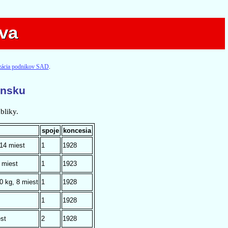
va
va
izácia podnikov SAD
.
ensku
bliky.
spoje
koncesia
 14 miest
1
1928
 miest
1
1923
0 kg, 8 miest
1
1928
1
1928
st
2
1928