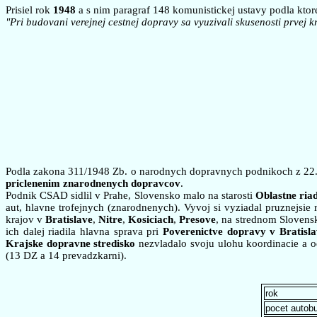
Prisiel rok
1948
a s nim paragraf 148 komunistickej ustavy podla kto
"Pri budovani verejnej cestnej dopravy sa vyuzivali skusenosti prvej k
Podla zakona 311/1948 Zb. o narodnych dopravnych podnikoch z 22
priclenenim znarodnenych dopravcov
.
Podnik CSAD sidlil v Prahe, Slovensko malo na starosti
Oblastne riad
aut, hlavne trofejnych (znarodnenych). Vyvoj si vyziadal pruznejsie
krajov v
Bratislave
,
Nitre
,
Kosiciach
,
Presove
, na strednom Slovens
ich dalej riadila hlavna sprava pri
Poverenictve dopravy v Bratisla
Krajske dopravne stredisko
nezvladalo svoju ulohu koordinacie a 
(13 DZ a 14 prevadzkarni).
rok
pocet autobu